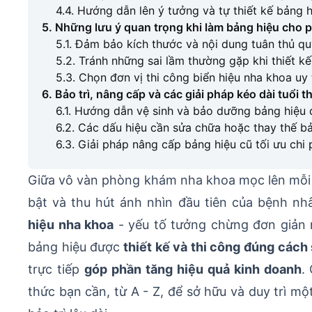
4.4. Hướng dẫn lên ý tưởng và tự thiết kế bảng 
5. Những lưu ý quan trọng khi làm bảng hiệu cho
5.1. Đảm bảo kích thước và nội dung tuân thủ qu
5.2. Tránh những sai lầm thường gặp khi thiết 
5.3. Chọn đơn vị thi công biển hiệu nha khoa uy
6. Bảo trì, nâng cấp và các giải pháp kéo dài tuổ
6.1. Hướng dẫn vệ sinh và bảo dưỡng bảng hiệu 
6.2. Các dấu hiệu cần sửa chữa hoặc thay thế b
6.3. Giải pháp nâng cấp bảng hiệu cũ tối ưu chi
Giữa vô vàn phòng khám nha khoa mọc lên mỗi n
bật và thu hút ánh nhìn đầu tiên của bệnh nh
hiệu nha khoa
- yếu tố tưởng chừng đơn giản n
bảng hiệu được
thiết kế và thi công đúng cách 
trực tiếp
góp phần tăng hiệu quả kinh doanh
.
thức bạn cần, từ A - Z, để sở hữu và duy trì m