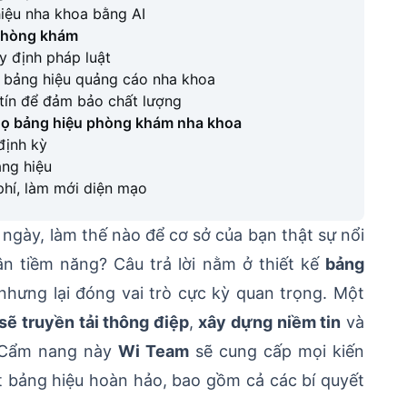
hiệu nha khoa bằng AI
 phòng khám
y định pháp luật
kế bảng hiệu quảng cáo nha khoa
 tín để đảm bảo chất lượng
i thọ bảng hiệu phòng khám nha khoa
định kỳ
ảng hiệu
 phí, làm mới diện mạo
gày, làm thế nào để cơ sở của bạn thật sự nổi
ân tiềm năng? Câu trả lời nằm ở thiết kế
bảng
hưng lại đóng vai trò cực kỳ quan trọng. Một
sẽ truyền tải thông điệp
,
xây dựng niềm tin
và
 Cẩm nang này
Wi Team
sẽ cung cấp mọi kiến
ột bảng hiệu hoàn hảo, bao gồm cả các bí quyết