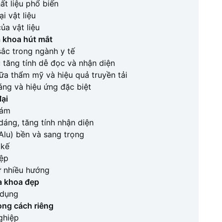
hất liệu phổ biến
i vật liệu
ủa vật liệu
a khoa hút mắt
sắc trong ngành y tế
u tăng tính dễ đọc và nhận diện
iữa thẩm mỹ và hiệu quả truyền tải
áng và hiệu ứng đặc biệt
ại
hám
áng, tăng tính nhận diện
Alu) bền và sang trọng
 kế
iệp
ừ nhiều hướng
a khoa đẹp
 dụng
ong cách riêng
nghiệp