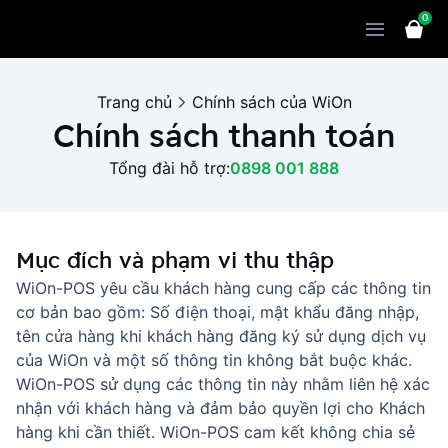
0
Sản phẩm
Giải pháp
WiOn POS
Trang chủ
Chính sách của WiOn
Thiết bị
WiOn AI
Chatbot
Chính sách thanh toán
Bảng giá
WiOn Social
Marketing
Tổng đài hỗ trợ:
0898 001 888
Cùng WiOn
WiOn E-commerce
CRM
WiOn F&B
Wi Team
Thiết kế website
Báo chí
Mục đích và phạm vi thu thập
WiOn-POS yêu cầu khách hàng cung cấp các thông tin
WiOn Dental
Liên hệ
Đối tác
cơ bản bao gồm: Số điện thoại, mật khẩu đăng nhập,
WiOn Invoice
tên cửa hàng khi khách hàng đăng ký sử dụng dịch vụ
Khách hàng
của WiOn và một số thông tin không bắt buộc khác.
Thông báo
WiOn-POS sử dụng các thông tin này nhằm liên hệ xác
nhận với khách hàng và đảm bảo quyền lợi cho Khách
hàng khi cần thiết. WiOn-POS cam kết không chia sẻ