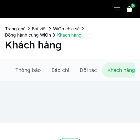
0
Sản phẩm
Giải pháp
WiOn POS
Trang chủ
Bài viết
WiOn chia sẻ
Đồng hành cùng WiOn
Khách hàng
Thiết bị
WiOn AI
Chatbot
Khách hàng
Bảng giá
WiOn Social
Marketing
Cùng WiOn
WiOn E-commerce
CRM
cả
Thông báo
Báo chí
Đối tác
Khách hàng
WiOn F&B
Wi Team
Thiết kế website
Báo chí
WiOn Dental
Liên hệ
Đối tác
WiOn Invoice
Khách hàng
Thông báo