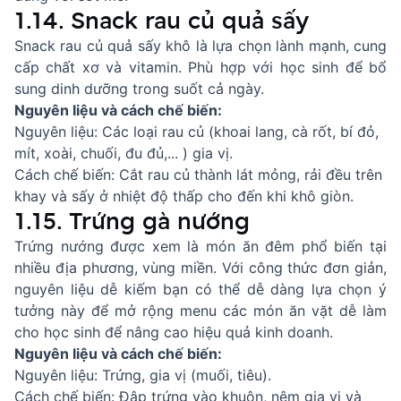
1.14. Snack rau củ quả sấy
Snack rau củ quả sấy khô là lựa chọn lành mạnh, cung
cấp chất xơ và vitamin. Phù hợp với học sinh để bổ
sung dinh dưỡng trong suốt cả ngày.
Nguyên liệu và cách chế biến:
Nguyên liệu: Các loại rau củ (khoai lang, cà rốt, bí đỏ,
mít, xoài, chuối, đu đủ,... ) gia vị.
Cách chế biến: Cắt rau củ thành lát mỏng, rải đều trên
khay và sấy ở nhiệt độ thấp cho đến khi khô giòn.
1.15. Trứng gà nướng
Trứng nướng được xem là món ăn đêm phổ biến tại
nhiều địa phương, vùng miền. Với công thức đơn giản,
nguyên liệu dễ kiếm bạn có thể dễ dàng lựa chọn ý
tưởng này để mở rộng menu các món ăn vặt dễ làm
cho học sinh để nâng cao hiệu quả kinh doanh.
Nguyên liệu và cách chế biến:
Nguyên liệu: Trứng, gia vị (muối, tiêu).
Cách chế biến: Đập trứng vào khuôn, nêm gia vị và