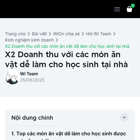
0
Sản phẩm
Giải pháp
WiOn POS
Trang chủ
Bài viết
WiOn chia sẻ
Hỏi Wi Team
Thiết bị
WiOn AI
Chatbot
Kinh nghiệm kinh doanh
X2 Doanh thu với các món ăn vặt dễ làm cho học sinh tại nhà
Bảng giá
WiOn Social
X2 Doanh thu với các món ăn
Marketing
vặt dễ làm cho học sinh tại nhà
Cùng WiOn
WiOn E-commerce
CRM
Wi Team
WiOn F&B
Wi Team
Thiết kế website
Báo chí
25/06/2025
WiOn Dental
Liên hệ
Đối tác
WiOn Invoice
Khách hàng
Nội dung chính
Thông báo
1. Top các món ăn vặt dễ làm cho học sinh được