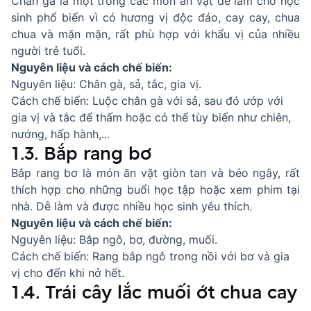
Chân gà là một trong các món ăn vặt dễ làm cho học
sinh phổ biến vì có hương vị độc đáo, cay cay, chua
chua và mặn mặn, rất phù hợp với khẩu vị của nhiều
người trẻ tuổi.
Nguyên liệu và cách chế biến:
Nguyên liệu: Chân gà, sả, tắc, gia vị.
Cách chế biến: Luộc chân gà với sả, sau đó ướp với
gia vị và tắc để thấm hoặc có thể tùy biến như chiên,
nướng, hấp hành,...
1.3. Bắp rang bơ
Bắp rang bơ là món ăn vặt giòn tan và béo ngậy, rất
thích hợp cho những buổi học tập hoặc xem phim tại
nhà. Dễ làm và được nhiều học sinh yêu thích.
Nguyên liệu và cách chế biến:
Nguyên liệu: Bắp ngô, bơ, đường, muối.
Cách chế biến: Rang bắp ngô trong nồi với bơ và gia
vị cho đến khi nở hết.
1.4. Trái cây lắc muối ớt chua cay