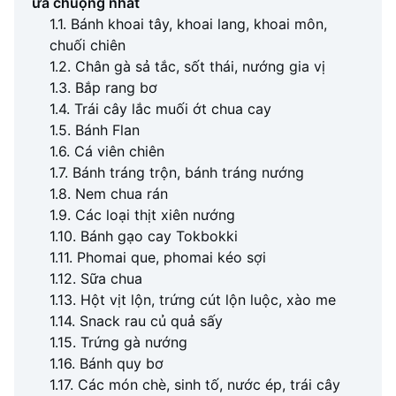
ưa chuộng nhất
1.1. Bánh khoai tây, khoai lang, khoai môn,
chuối chiên
1.2. Chân gà sả tắc, sốt thái, nướng gia vị
1.3. Bắp rang bơ
1.4. Trái cây lắc muối ớt chua cay
1.5. Bánh Flan
1.6. Cá viên chiên
1.7. Bánh tráng trộn, bánh tráng nướng
1.8. Nem chua rán
1.9. Các loại thịt xiên nướng
1.10. Bánh gạo cay Tokbokki
1.11. Phomai que, phomai kéo sợi
1.12. Sữa chua
1.13. Hột vịt lộn, trứng cút lộn luộc, xào me
1.14. Snack rau củ quả sấy
1.15. Trứng gà nướng
1.16. Bánh quy bơ
1.17. Các món chè, sinh tố, nước ép, trái cây