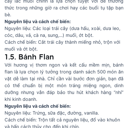
cây lắc muối chính là lựa chọn tuyệt vời để thưởng
thức trong những giờ ra chơi hay các buổi tụ tập bạn
bè.
Nguyên liệu và cách chế biến:
Nguyên liệu: Các loại trái cây (dưa hấu, xoài, dưa leo,
cóc, dâu, vả, cà na, sung,...) muối, ớt bột.
Cách chế biến: Cắt trái cây thành miếng nhỏ, trộn với
muối và ớt bột.
1.5. Bánh Flan
Với hương vị thơm ngon và kết cấu mềm mịn, bánh
flan là lựa chọn lý tưởng trong danh sách 500 món ăn
vặt dễ làm tại nhà. Chỉ cần vài bước đơn giản, bạn đã
có thể chuẩn bị một món tráng miệng ngon, dinh
dưỡng nhưng vẫn đáp bảo thu hút khách hàng “nhí”
khi kinh doanh.
Nguyên liệu và cách chế biến:
Nguyên liệu: Trứng, sữa đặc, đường, vanilla.
Cách chế biến: Trộn tất cả nguyên liệu, đổ vào khuôn
và hấp cách thủy cho đến khi chín.