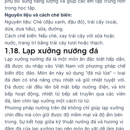
phụ bổ sung năng lượng và giúp các em tập trung hơn
trong học tập.
Nguyên liệu và cách chế biến:
Nguyên liệu: Chè (đậu xanh, đậu đỏ), trái cây (xoài,
dứa, dưa hấu), sữa, đường.
Cách chế biến: Nấu chè, xay trái cây với sữa hoặc
nước, trang trí bằng trái cây tươi hoặc thạch.
1.18. Lạp xưởng nướng đá
Lạp xưởng nướng đá là một món ăn đặc biệt hấp dẫn,
đã được du nhập vào Việt Nam với phương pháp chế
biến độc đáo. Món ăn này sử dụng "đá núi lửa" – loại
đá đen có khả năng chịu nhiệt và giữ nhiệt tuyệt vời.
Đá được rải đều lên bề mặt bếp nướng điện, và khi
bếp hoạt động, nhiệt từ bếp sẽ truyền qua các viên
đá, làm chín lạp xưởng một cách từ từ.
Phương pháp nướng trên đá không chỉ giúp lạp xưởng
chín đều mà còn giữ được độ mềm mại và độ ẩm bên
trong. Sự kết hợp giữa kỹ thuật nướng đá và hương vị
đậm đà của lạp xưởng tạo nên món ăn vặt dễ làm bán