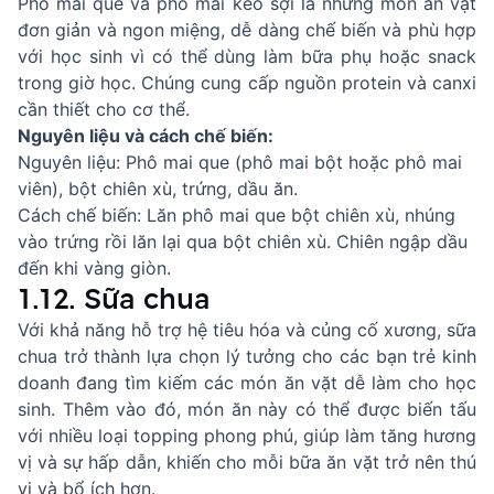
Phô mai que và phô mai kéo sợi là những món ăn vặt
đơn giản và ngon miệng, dễ dàng chế biến và phù hợp
với học sinh vì có thể dùng làm bữa phụ hoặc snack
trong giờ học. Chúng cung cấp nguồn protein và canxi
cần thiết cho cơ thể.
Nguyên liệu và cách chế biến:
Nguyên liệu: Phô mai que (phô mai bột hoặc phô mai
viên), bột chiên xù, trứng, dầu ăn.
Cách chế biến: Lăn phô mai que bột chiên xù, nhúng
vào trứng rồi lăn lại qua bột chiên xù. Chiên ngập dầu
đến khi vàng giòn.
1.12. Sữa chua
Với khả năng hỗ trợ hệ tiêu hóa và củng cố xương, sữa
chua trở thành lựa chọn lý tưởng cho các bạn trẻ kinh
doanh đang tìm kiếm các món ăn vặt dễ làm cho học
sinh. Thêm vào đó, món ăn này có thể được biến tấu
với nhiều loại topping phong phú, giúp làm tăng hương
vị và sự hấp dẫn, khiến cho mỗi bữa ăn vặt trở nên thú
vị và bổ ích hơn.