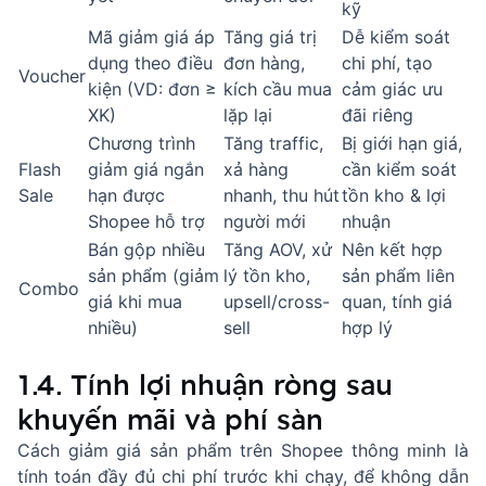
kỹ
Mã giảm giá áp
Tăng giá trị
Dễ kiểm soát
dụng theo điều
đơn hàng,
chi phí, tạo
Voucher
kiện (VD: đơn ≥
kích cầu mua
cảm giác ưu
XK)
lặp lại
đãi riêng
Chương trình
Tăng traffic,
Bị giới hạn giá,
Flash
giảm giá ngắn
xả hàng
cần kiểm soát
Sale
hạn được
nhanh, thu hút
tồn kho & lợi
Shopee hỗ trợ
người mới
nhuận
Bán gộp nhiều
Tăng AOV, xử
Nên kết hợp
sản phẩm (giảm
lý tồn kho,
sản phẩm liên
Combo
giá khi mua
upsell/cross-
quan, tính giá
nhiều)
sell
hợp lý
1.4. Tính lợi nhuận ròng sau
khuyến mãi và phí sàn
Cách giảm giá sản phẩm trên Shopee thông minh là
tính toán đầy đủ chi phí trước khi chạy, để không dẫn