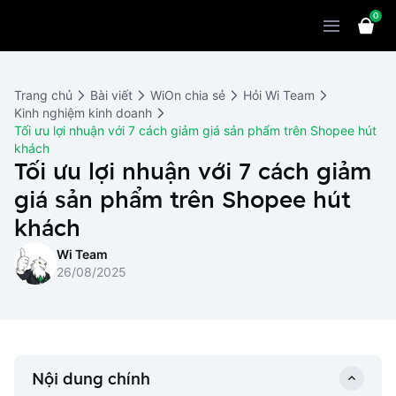
0
Sản phẩm
Giải pháp
WiOn POS
Trang chủ
Bài viết
WiOn chia sẻ
Hỏi Wi Team
Thiết bị
WiOn AI
Chatbot
Kinh nghiệm kinh doanh
Tối ưu lợi nhuận với 7 cách giảm giá sản phẩm trên Shopee hút
Bảng giá
WiOn Social
Marketing
khách
Tối ưu lợi nhuận với 7 cách giảm
Cùng WiOn
WiOn E-commerce
CRM
giá sản phẩm trên Shopee hút
WiOn F&B
Wi Team
khách
Thiết kế website
Báo chí
Wi Team
WiOn Dental
Liên hệ
Đối tác
26/08/2025
WiOn Invoice
Khách hàng
Thông báo
Nội dung chính