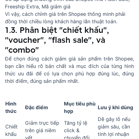
Freeship Extra, Mã giảm giá
Vì vậy, cách chỉnh giá trên Shopee thông minh phải
đồng thời chiều lòng khách hàng lẫn thuật toán.
1.3. Phân biệt "chiết khấu",
"voucher", "flash sale", và
"combo"
Để chọn đúng cách giảm giá sản phẩm trên Shopee,
bạn cần hiểu rõ bản chất và mục đích của từng hình
thức ưu đãi để có lựa chọn phù hợp đúng lúc, đúng
thời điểm, đúng sản phẩm nhất.
Hình
Mục tiêu phù
Đặc điểm
Lưu ý khi dùng
thức
hợp
Dễ gây lỗ nếu
Giảm trực tiếp
Tăng tỷ lệ
Chiết
giảm sâu, cần
trên giá niêm
click &
khấu
tính lợi nhuận
yết
chuyển đổi