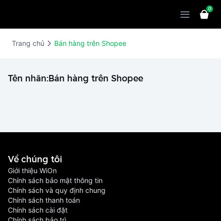
0
Sản phẩm
Giải pháp
WiOn POS
Trang chủ
Bán hàng trên Shopee
Thiết bị
WiOn AI
Chatbot
Tên nhãn:
Bán hàng trên Shopee
Bảng giá
WiOn Social
Marketing
Cùng WiOn
WiOn E-commerce
CRM
WiOn F&B
Wi Team
Thiết kế website
Báo chí
WiOn Dental
Liên hệ
Đối tác
Về chúng tôi
WiOn Invoice
Khách hàng
Giới thiệu WiOn
Chính sách bảo mật thông tin
Thông báo
Chính sách và quy định chung
Chính sách thanh toán
Chính sách cài đặt
Chính sách bảo trì