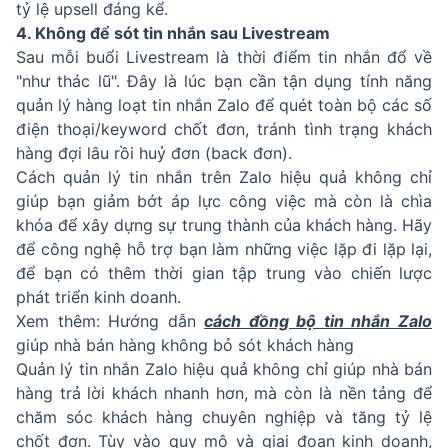
tỷ lệ upsell đáng kể.
4. Không để sót tin nhắn sau Livestream
Sau mỗi buổi Livestream là thời điểm tin nhắn đổ về
"như thác lũ". Đây là lúc bạn cần tận dụng tính năng
quản lý hàng loạt tin nhắn Zalo để quét toàn bộ các số
điện thoại/keyword chốt đơn, tránh tình trạng khách
hàng đợi lâu rồi huỷ đơn (back đơn).
Cách quản lý tin nhắn trên Zalo hiệu quả không chỉ
giúp bạn giảm bớt áp lực công việc mà còn là chìa
khóa để xây dựng sự trung thành của khách hàng. Hãy
để công nghệ hỗ trợ bạn làm những việc lặp đi lặp lại,
để bạn có thêm thời gian tập trung vào chiến lược
phát triển kinh doanh.
Xem thêm: Hướng dẫn
cách đồng bộ tin nhắn Zalo
giúp nhà bán hàng không bỏ sót khách hàng
Quản lý tin nhắn Zalo hiệu quả không chỉ giúp nhà bán
hàng trả lời khách nhanh hơn, mà còn là nền tảng để
chăm sóc khách hàng chuyên nghiệp và tăng tỷ lệ
chốt đơn. Tùy vào quy mô và giai đoạn kinh doanh,