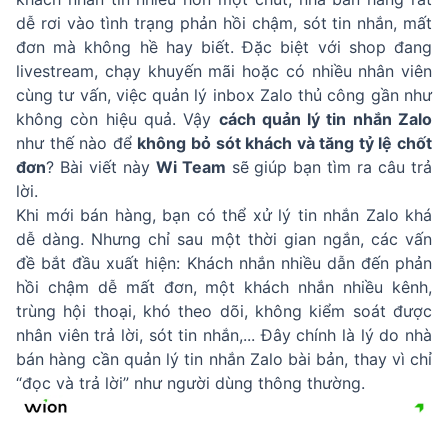
dễ rơi vào tình trạng phản hồi chậm, sót tin nhắn, mất
đơn mà không hề hay biết. Đặc biệt với shop đang
livestream, chạy khuyến mãi hoặc có nhiều nhân viên
cùng tư vấn, việc quản lý inbox Zalo thủ công gần như
không còn hiệu quả. Vậy
cách quản lý tin nhắn Zalo
như thế nào để
không bỏ sót khách và tăng tỷ lệ chốt
đơn
? Bài viết này
Wi Team
sẽ giúp bạn tìm ra câu trả
lời.
Khi mới bán hàng, bạn có thể xử lý tin nhắn Zalo khá
dễ dàng. Nhưng chỉ sau một thời gian ngắn, các vấn
đề bắt đầu xuất hiện: Khách nhắn nhiều dẫn đến phản
hồi chậm dễ mất đơn, một khách nhắn nhiều kênh,
trùng hội thoại, khó theo dõi, không kiểm soát được
nhân viên trả lời, sót tin nhắn,... Đây chính là lý do nhà
bán hàng cần quản lý tin nhắn Zalo bài bản, thay vì chỉ
“đọc và trả lời” như người dùng thông thường.