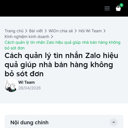
0
Sản phẩm
Giải pháp
WiOn POS
Trang chủ
Bài viết
WiOn chia sẻ
Hỏi Wi Team
Thiết bị
WiOn AI
Chatbot
Kinh nghiệm kinh doanh
Cách quản lý tin nhắn Zalo hiệu quả giúp nhà bán hàng không
Bảng giá
WiOn Social
Marketing
bỏ sót đơn
Cách quản lý tin nhắn Zalo hiệu
Cùng WiOn
WiOn E-commerce
CRM
quả giúp nhà bán hàng không
WiOn F&B
Wi Team
bỏ sót đơn
Thiết kế website
Báo chí
Wi Team
WiOn Dental
Liên hệ
Đối tác
28/04/2026
WiOn Invoice
Khách hàng
Thông báo
Nội dung chính