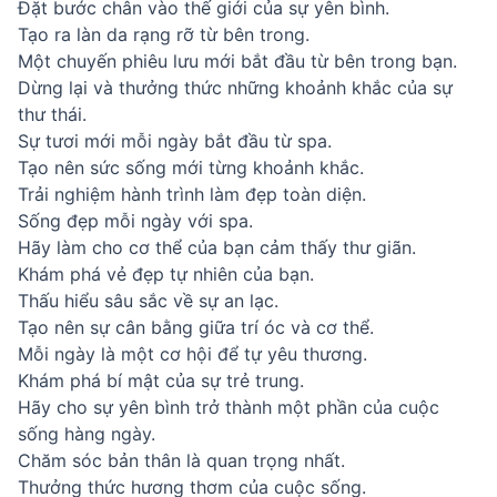
Đặt bước chân vào thế giới của sự yên bình.
Tạo ra làn da rạng rỡ từ bên trong.
Một chuyến phiêu lưu mới bắt đầu từ bên trong bạn.
Dừng lại và thưởng thức những khoảnh khắc của sự
thư thái.
Sự tươi mới mỗi ngày bắt đầu từ spa.
Tạo nên sức sống mới từng khoảnh khắc.
Trải nghiệm hành trình làm đẹp toàn diện.
Sống đẹp mỗi ngày với spa.
Hãy làm cho cơ thể của bạn cảm thấy thư giãn.
Khám phá vẻ đẹp tự nhiên của bạn.
Thấu hiểu sâu sắc về sự an lạc.
Tạo nên sự cân bằng giữa trí óc và cơ thể.
Mỗi ngày là một cơ hội để tự yêu thương.
Khám phá bí mật của sự trẻ trung.
Hãy cho sự yên bình trở thành một phần của cuộc
sống hàng ngày.
Chăm sóc bản thân là quan trọng nhất.
Thưởng thức hương thơm của cuộc sống.