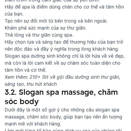
Hãy để spa là điểm dừng chân cho cơ thể và tâm hồn
của bạn.
Tạo nên sự đổi mới từ bên trong và bên ngoài.
Khám phá sức mạnh của sự thư giãn.
Thả lỏng và thư giãn cùng spa.
Hãy chọn lựa và sáng tạo để thương hiệu của bạn trở
nên độc đáo và đầy ý nghĩa trong lòng khách hàng.
Slogan spa dưỡng sinh không chỉ là lời hứa về vẻ đẹp,
mà còn là lời cam kết về sự chăm sóc toàn diện cho
tâm hồn và cơ thể.
Xem thêm: 210+
Stt về gội đầu dưỡng sinh
thư giãn,
sáng tạo, thu hút khách
3.2. Slogan spa massage, chăm
sóc body
Dưới đây là một số gợi ý cho những câu slogan spa
massage, chăm sóc body, giúp bạn tạo nên ấn tượng
mạnh mẽ với khách hàng.
Làm mới từng tế bào cùng dịch vụ spa của chúng tôi.