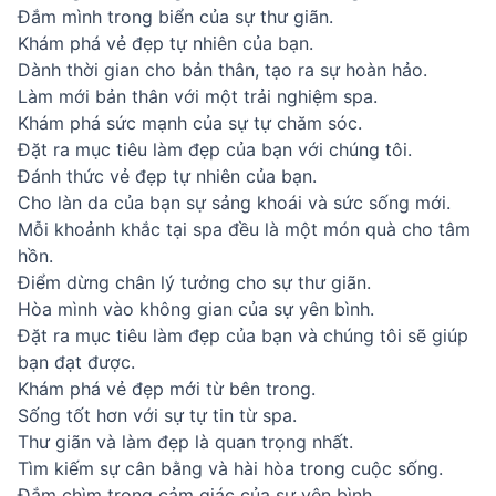
Đắm mình trong biển của sự thư giãn.
Khám phá vẻ đẹp tự nhiên của bạn.
Dành thời gian cho bản thân, tạo ra sự hoàn hảo.
Làm mới bản thân với một trải nghiệm spa.
Khám phá sức mạnh của sự tự chăm sóc.
Đặt ra mục tiêu làm đẹp của bạn với chúng tôi.
Đánh thức vẻ đẹp tự nhiên của bạn.
Cho làn da của bạn sự sảng khoái và sức sống mới.
Mỗi khoảnh khắc tại spa đều là một món quà cho tâm
hồn.
Điểm dừng chân lý tưởng cho sự thư giãn.
Hòa mình vào không gian của sự yên bình.
Đặt ra mục tiêu làm đẹp của bạn và chúng tôi sẽ giúp
bạn đạt được.
Khám phá vẻ đẹp mới từ bên trong.
Sống tốt hơn với sự tự tin từ spa.
Thư giãn và làm đẹp là quan trọng nhất.
Tìm kiếm sự cân bằng và hài hòa trong cuộc sống.
Đắm chìm trong cảm giác của sự yên bình.