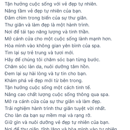
Tận hưởng cuộc sống với vẻ đẹp tự nhiên.
Nâng tầm vẻ đẹp tự nhiên của bạn.
Đắm chìm trong biển của sự thư giãn.
Thư giãn và làm đẹp là một hành trình.
Nơi để tái tạo năng lượng và tinh thần.
Mở cánh cửa cho một cuộc sống lành mạnh hơn.
Hòa mình vào không gian yên bình của spa.
Tìm lại sự trẻ trung và tươi mới.
Hãy để chúng tôi chăm sóc bạn từng bước.
Chăm sóc làn da, nuôi dưỡng tâm hồn.
Đem lại sự hài lòng và tự tin cho bạn.
Khám phá vẻ đẹp mới từ bên trong.
Tận hưởng cuộc sống một cách tinh tế.
Nâng cao chất lượng cuộc sống thông qua spa.
Mở ra cánh cửa của sự thư giãn và làm đẹp.
Trải nghiệm hành trình thư giãn tuyệt vời nhất.
Cho làn da bạn sự mềm mại và rạng rỡ.
Giữ gìn và nuôi dưỡng vẻ đẹp tự nhiên của bạn.
Nơi để thư giãn, tĩnh lặng và hòa mình vào tự nhiên.