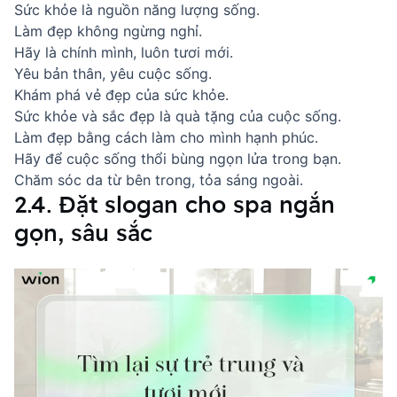
Sức khỏe là nguồn năng lượng sống.
Làm đẹp không ngừng nghỉ.
Hãy là chính mình, luôn tươi mới.
Yêu bản thân, yêu cuộc sống.
Khám phá vẻ đẹp của sức khỏe.
Sức khỏe và sắc đẹp là quà tặng của cuộc sống.
Làm đẹp bằng cách làm cho mình hạnh phúc.
Hãy để cuộc sống thổi bùng ngọn lửa trong bạn.
Chăm sóc da từ bên trong, tỏa sáng ngoài.
2.4. Đặt slogan cho spa ngắn
gọn, sâu sắc