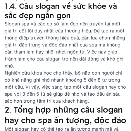
1.4. Câu slogan về sức khỏe và
sắc đẹp ngắn gọn
Slogan spa và các cơ sở làm đẹp nên truyền tải một
giá trị cốt lõi duy nhất của thương hiệu. Để tạo ra một
thông điệp truyền thông hiệu quả, cần lựa chọn những
giá trị đặc trưng và độc đáo nhất của spa mà không
cần tham lam hay nhồi nhét ngôn từ. Việc này giúp
tránh làm cho câu slogan trở nên dài dòng và khó ghi
nhớ.
Nghiên cứu khoa học cho thấy, bộ não con người chỉ
có khả năng ghi nhớ nhanh khoảng 5 đến 8 từ trong
một câu. Vì vậy, việc sáng tạo một câu slogan hay cho
spa với 3 đến 5 từ sẽ giúp dễ nhớ và tạo dấu ấn sâu
sắc hơn trong tâm trí của khách hàng.
2. Tổng hợp những câu slogan
hay cho spa ấn tượng, độc đáo
Một slogan hay có thể tạo ra ấn tượng mạnh mẽ và