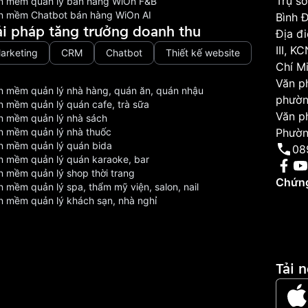
Trụ sở
n mềm quản lý bán hàng WiOn F&B
n mềm Chatbot bán hàng WiOn AI
Bình 
ải pháp tăng trưởng doanh thu
Địa đ
III, 
arketing
CRM
Chatbot
Thiết kế website
Chí M
Văn p
n mềm quản lý nhà hàng, quán ăn, quán nhậu
phườn
n mềm quản lý quán cafe, trà sữa
Văn p
n mềm quản lý nhà sách
n mềm quản lý nhà thuốc
Phườn
n mềm quản lý quán bida
08
n mềm quản lý quán karaoke, bar
n mềm quản lý shop thời trang
Chứng
 mềm quản lý spa, thẩm mỹ viện, salon, nail
n mềm quản lý khách sạn, nhà nghỉ
Tải 