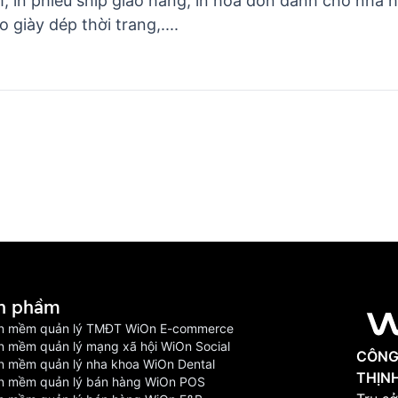
, in phiếu ship giao hàng, in hóa đơn dành cho nhà hà
giày dép thời trang,....
n phầm
n mềm quản lý TMĐT WiOn E-commerce
n mềm quản lý mạng xã hội WiOn Social
CÔNG
n mềm quản lý nha khoa WiOn Dental
THỊN
n mềm quản lý bán hàng WiOn POS