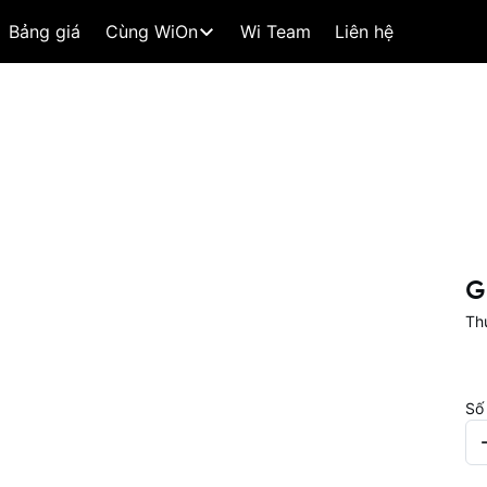
Bảng giá
Cùng WiOn
Wi Team
Liên hệ
G
Th
Số