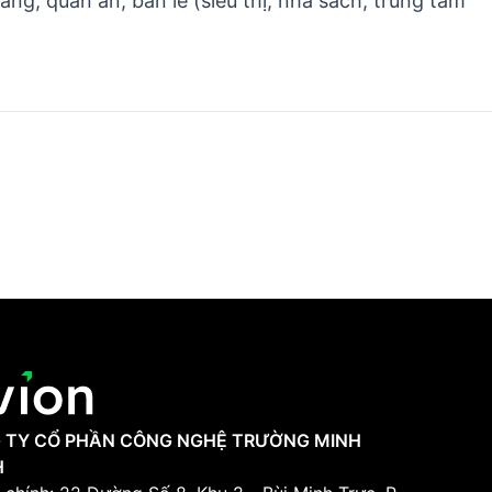
ng, quán ăn, bán lẻ (siêu thị, nhà sách, trung tâm
 TY CỔ PHẦN CÔNG NGHỆ TRƯỜNG MINH
H