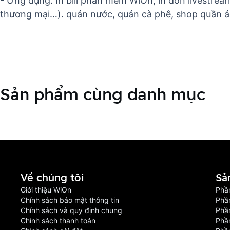
- Ứng dụng: In bill phần mềm WiOn, in đơn livestream
thương mại…). quán nước, quán cà phê, shop quần áo 
Sản phẩm cùng danh mục
Về chúng tôi
Sả
Giới thiệu WiOn
Phầ
Chính sách bảo mật thông tin
Phầ
Chính sách và quy định chung
Phầ
Chính sách thanh toán
Phầ