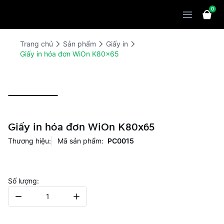
0
Sản phẩm
Giải pháp
WiOn POS
Trang chủ
Sản phẩm
Giấy in
Giấy in hóa đơn WiOn K80x65
Thiết bị
WiOn AI
Chatbot
Bảng giá
WiOn Social
Marketing
Cùng WiOn
WiOn E-commerce
CRM
WiOn F&B
Wi Team
Giấy in hóa đơn WiOn K80x65
Thiết kế website
Báo chí
Thương hiệu:
Mã sản phẩm:
PC0015
WiOn Dental
Liên hệ
Đối tác
WiOn Invoice
Khách hàng
Số lượng:
Thông báo