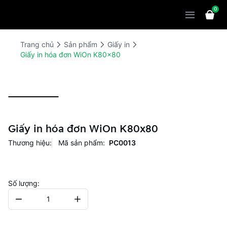
0
Sản phẩm
Giải pháp
WiOn POS
Trang chủ
Sản phẩm
Giấy in
Giấy in hóa đơn WiOn K80x80
Thiết bị
WiOn AI
Chatbot
Bảng giá
WiOn Social
Marketing
Cùng WiOn
WiOn E-commerce
CRM
WiOn F&B
Wi Team
Giấy in hóa đơn WiOn K80x80
Thiết kế website
Báo chí
Thương hiệu:
Mã sản phẩm:
PC0013
WiOn Dental
Liên hệ
Đối tác
WiOn Invoice
Khách hàng
Số lượng:
Thông báo