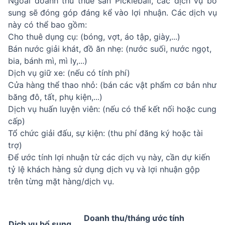
Ngoài doanh thu thuê sân Pickleball, các dịch vụ bổ
sung sẽ đóng góp đáng kể vào lợi nhuận. Các dịch vụ
này có thể bao gồm:
Cho thuê dụng cụ: (bóng, vợt, áo tập, giày,...)
Bán nước giải khát, đồ ăn nhẹ: (nước suối, nước ngọt,
bia, bánh mì, mì ly,...)
Dịch vụ giữ xe: (nếu có tính phí)
Cửa hàng thể thao nhỏ: (bán các vật phẩm cơ bản như
băng đô, tất, phụ kiện,...)
Dịch vụ huấn luyện viên: (nếu có thể kết nối hoặc cung
cấp)
Tổ chức giải đấu, sự kiện: (thu phí đăng ký hoặc tài
trợ)
Để ước tính lợi nhuận từ các dịch vụ này, cần dự kiến
tỷ lệ khách hàng sử dụng dịch vụ và lợi nhuận gộp
trên từng mặt hàng/dịch vụ.
Doanh thu/tháng ước tính
Dịch vụ bổ sung