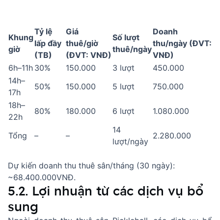
Tỷ lệ
Giá
Doanh
Khung
Số lượt
lấp đầy
thuê/giờ
thu/ngày
(ĐVT:
giờ
thuê/ngày
(TB)
(ĐVT: VNĐ)
VNĐ)
6h–11h
30%
150.000
3 lượt
450.000
14h–
50%
150.000
5 lượt
750.000
17h
18h–
80%
180.000
6 lượt
1.080.000
22h
14
Tổng
–
–
2.280.000
lượt/ngày
Dự kiến doanh thu thuê sân/tháng (30 ngày):
~68.400.000VNĐ.
5.2. Lợi nhuận từ các dịch vụ bổ
sung