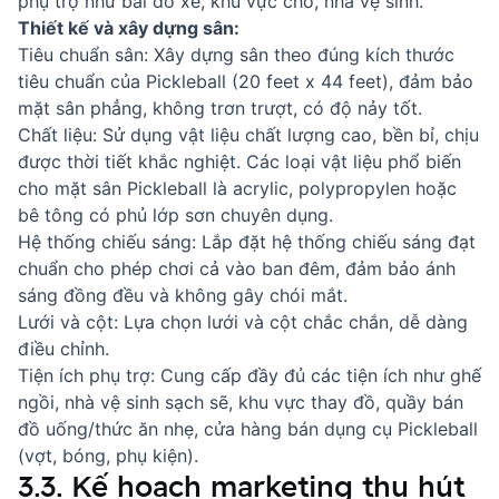
phụ trợ như bãi đỗ xe, khu vực chờ, nhà vệ sinh.
Thiết kế và xây dựng sân:
Tiêu chuẩn sân: Xây dựng sân theo đúng kích thước
tiêu chuẩn của Pickleball (20 feet x 44 feet), đảm bảo
mặt sân phẳng, không trơn trượt, có độ nảy tốt.
Chất liệu: Sử dụng vật liệu chất lượng cao, bền bỉ, chịu
được thời tiết khắc nghiệt. Các loại vật liệu phổ biến
cho mặt sân Pickleball là acrylic, polypropylen hoặc
bê tông có phủ lớp sơn chuyên dụng.
Hệ thống chiếu sáng: Lắp đặt hệ thống chiếu sáng đạt
chuẩn cho phép chơi cả vào ban đêm, đảm bảo ánh
sáng đồng đều và không gây chói mắt.
Lưới và cột: Lựa chọn lưới và cột chắc chắn, dễ dàng
điều chỉnh.
Tiện ích phụ trợ: Cung cấp đầy đủ các tiện ích như ghế
ngồi, nhà vệ sinh sạch sẽ, khu vực thay đồ, quầy bán
đồ uống/thức ăn nhẹ, cửa hàng bán dụng cụ Pickleball
(vợt, bóng, phụ kiện).
3.3. Kế hoạch marketing thu hút