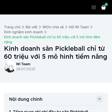
0
Sản phẩm
Giải pháp
WiOn POS
Trang chủ
Bài viết
WiOn chia sẻ
Hỏi Wi Team
Thiết bị
WiOn AI
Chatbot
Kinh nghiệm kinh doanh
Kinh doanh sân Pickleball chỉ từ 60 triệu với 5 mô hình tiềm
Bảng giá
WiOn Social
Marketing
năng
Kinh doanh sân Pickleball chỉ từ
Cùng WiOn
WiOn E-commerce
CRM
60 triệu với 5 mô hình tiềm năng
WiOn F&B
Wi Team
Thiết kế website
Báo chí
Wi Team
28/07/2025
WiOn Dental
Liên hệ
Đối tác
WiOn Invoice
Khách hàng
Thông báo
Nội dung chính
1. Tổng quan chi phí đầu tư sân Pickleball