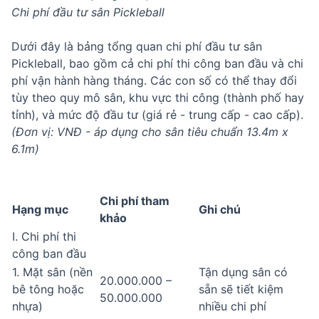
Chi phí đầu tư sân Pickleball
Dưới đây là bảng tổng quan chi phí đầu tư sân
Pickleball, bao gồm cả chi phí thi công ban đầu và chi
phí vận hành hàng tháng. Các con số có thể thay đổi
tùy theo quy mô sân, khu vực thi công (thành phố hay
tỉnh), và mức độ đầu tư (giá rẻ - trung cấp - cao cấp).
(Đơn vị: VNĐ - áp dụng cho sân tiêu chuẩn 13.4m x
6.1m)
Chi phí tham
Hạng mục
Ghi chú
khảo
I. Chi phí thi
công ban đầu
1. Mặt sân (nền
Tận dụng sân có
20.000.000 –
bê tông hoặc
sẵn sẽ tiết kiệm
50.000.000
nhựa)
nhiều chi phí