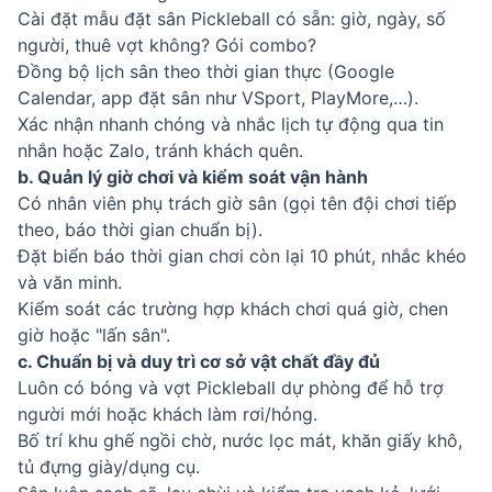
Cài đặt mẫu đặt sân Pickleball có sẵn: giờ, ngày, số
người, thuê vợt không? Gói combo?
Đồng bộ lịch sân theo thời gian thực (Google
Calendar, app đặt sân như VSport, PlayMore,…).
Xác nhận nhanh chóng và nhắc lịch tự động qua tin
nhắn hoặc Zalo, tránh khách quên.
b. Quản lý giờ chơi và kiểm soát vận hành
Có nhân viên phụ trách giờ sân (gọi tên đội chơi tiếp
theo, báo thời gian chuẩn bị).
Đặt biển báo thời gian chơi còn lại 10 phút, nhắc khéo
và văn minh.
Kiểm soát các trường hợp khách chơi quá giờ, chen
giờ hoặc "lấn sân".
c. Chuẩn bị và duy trì cơ sở vật chất đầy đủ
Luôn có bóng và vợt Pickleball dự phòng để hỗ trợ
người mới hoặc khách làm rơi/hỏng.
Bố trí khu ghế ngồi chờ, nước lọc mát, khăn giấy khô,
tủ đựng giày/dụng cụ.