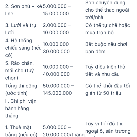
Sơn chuyên dụng
2. Sơn phủ + kẻ
5.000.000 –
cho thể thao ngoài
line
15.000.000
trời/nhà
3. Lưới và trụ
2.000.000 –
Có thể tự chế hoặc
lưới
10.000.000
mua trọn bộ
4. Hệ thống
10.000.000 –
Bắt buộc nếu chơi
chiếu sáng (nếu
30.000.000
ban đêm
có)
5. Rào chắn,
10.000.000 –
Tuỳ điều kiện thời
mái che (tuỳ
40.000.000
tiết và nhu cầu
chọn)
Tổng thi công
50.000.000 –
Có thể khởi đầu tối
(ước tính)
145.000.000
giản từ 50 triệu
II. Chi phí vận
hành hàng
tháng
Tùy vị trí (đô thị,
1. Thuê mặt
5.000.000 –
ngoại ô, sân trường
bằng (nếu có)
20.000.000/tháng