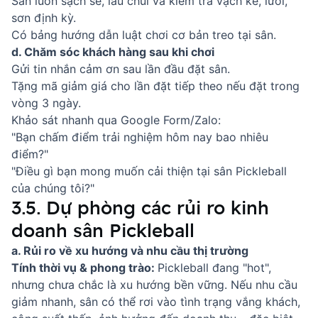
Sân luôn sạch sẽ, lau chùi và kiểm tra vạch kẻ, lưới,
sơn định kỳ.
Có bảng hướng dẫn luật chơi cơ bản treo tại sân.
d. Chăm sóc khách hàng sau khi chơi
Gửi tin nhắn cảm ơn sau lần đầu đặt sân.
Tặng mã giảm giá cho lần đặt tiếp theo nếu đặt trong
vòng 3 ngày.
Khảo sát nhanh qua Google Form/Zalo:
"Bạn chấm điểm trải nghiệm hôm nay bao nhiêu
điểm?"
"Điều gì bạn mong muốn cải thiện tại sân Pickleball
của chúng tôi?"
3.5. Dự phòng các rủi ro kinh
doanh sân Pickleball
a. Rủi ro về xu hướng và nhu cầu thị trường
Tính thời vụ & phong trào:
Pickleball đang "hot",
nhưng chưa chắc là xu hướng bền vững. Nếu nhu cầu
giảm nhanh, sân có thể rơi vào tình trạng vắng khách,