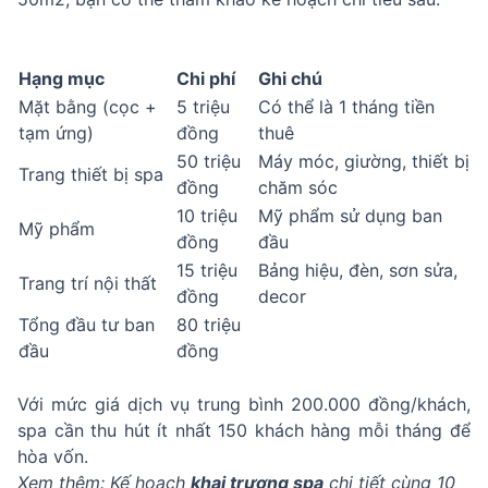
Hạng mục
Chi phí
Ghi chú
Mặt bằng (cọc +
5 triệu
Có thể là 1 tháng tiền
tạm ứng)
đồng
thuê
50 triệu
Máy móc, giường, thiết bị
Trang thiết bị spa
đồng
chăm sóc
10 triệu
Mỹ phẩm sử dụng ban
Mỹ phẩm
đồng
đầu
15 triệu
Bảng hiệu, đèn, sơn sửa,
Trang trí nội thất
đồng
decor
Tổng đầu tư ban
80 triệu
đầu
đồng
Với mức giá dịch vụ trung bình 200.000 đồng/khách,
spa cần thu hút ít nhất 150 khách hàng mỗi tháng để
hòa vốn.
Xem thêm: Kế hoạch
khai trương spa
chi tiết cùng 10