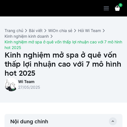
0
Sản phẩm
Giải pháp
WiOn POS
Trang chủ
Bài viết
WiOn chia sẻ
Hỏi Wi Team
Thiết bị
WiOn AI
Chatbot
Kinh nghiệm kinh doanh
Kinh nghiệm mở spa ở quê vốn thấp lợi nhuận cao với 7 mô hình
Bảng giá
WiOn Social
Marketing
hot 2025
Kinh nghiệm mở spa ở quê vốn
Cùng WiOn
WiOn E-commerce
CRM
thấp lợi nhuận cao với 7 mô hình
WiOn F&B
Wi Team
hot 2025
Thiết kế website
Báo chí
Wi Team
WiOn Dental
Liên hệ
Đối tác
27/05/2025
WiOn Invoice
Khách hàng
Thông báo
Nội dung chính