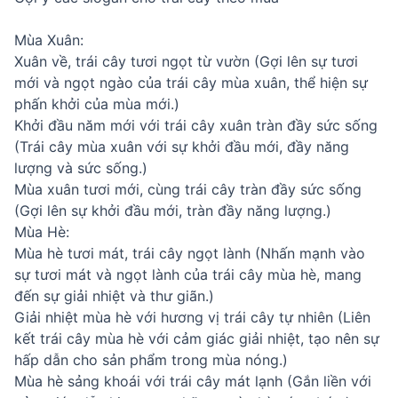
Mùa Xuân:
Xuân về, trái cây tươi ngọt từ vườn (Gợi lên sự tươi
mới và ngọt ngào của trái cây mùa xuân, thể hiện sự
phấn khởi của mùa mới.)
Khởi đầu năm mới với trái cây xuân tràn đầy sức sống
(Trái cây mùa xuân với sự khởi đầu mới, đầy năng
lượng và sức sống.)
Mùa xuân tươi mới, cùng trái cây tràn đầy sức sống
(Gợi lên sự khởi đầu mới, tràn đầy năng lượng.)
Mùa Hè:
Mùa hè tươi mát, trái cây ngọt lành (Nhấn mạnh vào
sự tươi mát và ngọt lành của trái cây mùa hè, mang
đến sự giải nhiệt và thư giãn.)
Giải nhiệt mùa hè với hương vị trái cây tự nhiên (Liên
kết trái cây mùa hè với cảm giác giải nhiệt, tạo nên sự
hấp dẫn cho sản phẩm trong mùa nóng.)
Mùa hè sảng khoái với trái cây mát lạnh (Gắn liền với