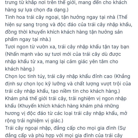
trưng từ khắp nơi trên thế giới, mang đến cho khách
hàng sự lựa chọn đa dạng.)
Tinh hoa trái cây ngoại, tận hưởng ngay tại nhà (Thể
hiện sự sang trọng và độc đáo của trái cây nhập khẩu,
đồng thời khuyến khích khách hàng tận hưởng sản
phẩm ngay tại nhà.)
Tươi ngon từ vườn xa, trái cây nhập khẩu tận tay bạn
(Nhấn mạnh vào sự tươi mới của trái cây dù được
nhập khẩu từ xa, mang lại cảm giác yên tâm cho
khách hàng.)
Chọn lọc tinh túy, trái cây nhập khẩu đỉnh cao (Khẳng
định sự chọn lọc kỹ lưỡng và chất lượng vượt trội của
trái cây nhập khẩu, tạo niềm tin cho khách hàng.)
Khám phá thế giới trái cây, trải nghiệm vị ngon nhập
khẩu (Khuyến khích khách hàng khám phá những
hương vị độc đáo từ các loại trái cây nhập khẩu, mở
rộng trải nghiệm vị giác.)
Trái cây ngoại nhập, đẳng cấp cho mọi gia đình (Sự
đẳng cấp và phù hợp với mọi gia đình của trái cây