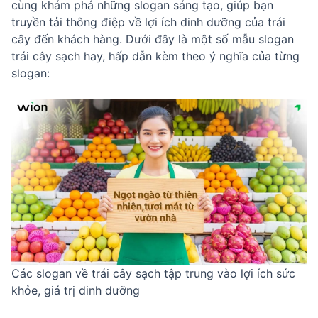
cùng khám phá những slogan sáng tạo, giúp bạn
truyền tải thông điệp về lợi ích dinh dưỡng của trái
cây đến khách hàng. Dưới đây là một số mẫu slogan
trái cây sạch hay, hấp dẫn kèm theo ý nghĩa của từng
slogan:
Các slogan về trái cây sạch tập trung vào lợi ích sức
khỏe, giá trị dinh dưỡng