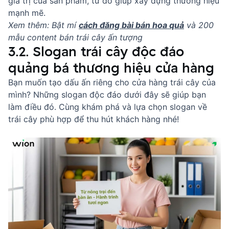
giá trị của sản phẩm, từ đó giúp xây dựng thương hiệu
mạnh mẽ.
Xem thêm: Bật mí
cách đăng bài bán hoa quả
và 200
mẫu content bán trái cây ấn tượng
3.2. Slogan trái cây độc đáo
quảng bá thương hiệu cửa hàng
Bạn muốn tạo dấu ấn riêng cho cửa hàng trái cây của
mình? Những slogan độc đáo dưới đây sẽ giúp bạn
làm điều đó. Cùng khám phá và lựa chọn slogan về
trái cây phù hợp để thu hút khách hàng nhé!