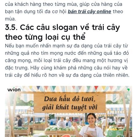
của khách hàng theo từng mùa, giúp cửa hàng của
bạn tận dụng tối đa cơ hội
bán trái cây online
theo
mùa.
3.5. Các câu slogan về trái cây
theo từng loại cụ thể
Nếu bạn muốn nhấn mạnh sự đa dạng của trái cây từ
những quả nho tím mọng nước đến những quả táo đỏ
căng mọng, mỗi loại trái cây đều mang một hương vị
đặc trưng. Hãy cùng khám phá những câu nói hay về
trái cây để hiểu rõ hơn về sự đa dạng của thiên nhiên.