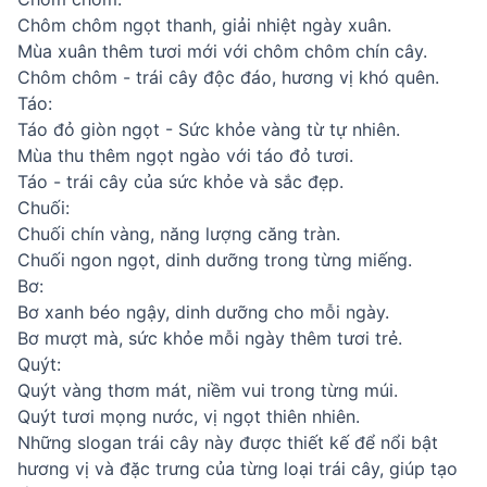
Chôm chôm ngọt thanh, giải nhiệt ngày xuân.
Mùa xuân thêm tươi mới với chôm chôm chín cây.
Chôm chôm - trái cây độc đáo, hương vị khó quên.
Táo:
Táo đỏ giòn ngọt - Sức khỏe vàng từ tự nhiên.
Mùa thu thêm ngọt ngào với táo đỏ tươi.
Táo - trái cây của sức khỏe và sắc đẹp.
Chuối:
Chuối chín vàng, năng lượng căng tràn.
Chuối ngon ngọt, dinh dưỡng trong từng miếng.
Bơ:
Bơ xanh béo ngậy, dinh dưỡng cho mỗi ngày.
Bơ mượt mà, sức khỏe mỗi ngày thêm tươi trẻ.
Quýt:
Quýt vàng thơm mát, niềm vui trong từng múi.
Quýt tươi mọng nước, vị ngọt thiên nhiên.
Những slogan trái cây này được thiết kế để nổi bật
hương vị và đặc trưng của từng loại trái cây, giúp tạo