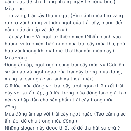
cảm giác dễ chịu trong những ngày hè nóng bức.)
Mùa Thu:
Thu vàng, trái cây thơm ngọt (Hình ảnh mùa thu vàng
rực rỡ với hương vị thơm ngọt của trái cây, mang đến
cảm giác ấm áp và dễ chịu.)
Trái cây thu - Vị ngọt từ thiên nhiên (Nhấn mạnh vào
hương vị tự nhiên, tươi ngon của trái cây mùa thu, phù
hợp với không khí mát mẻ, thư thái của mùa này.)
Mùa Đông:
Đông ấm áp, ngọt ngào cùng trái cây mùa vụ (Gợi lên
sự ấm áp và ngọt ngào của trái cây trong mùa đông,
mang lại cảm giác an lành và thoải mái.)
Giữ lửa mùa đông với trái cây tươi ngon (Liên kết trái
cây với sự ấm áp, giữ lửa trong mùa đông lạnh giá, tạo
nên sự hấp dẫn cho sản phẩm trái cây trong mùa
đông.)
Mùa đông ấm áp với trái cây ngọt ngào (Tạo cảm giác
ấm áp, dễ chịu trong mùa đông.)
Những slogan này được thiết kế để thu hút sự chú ý