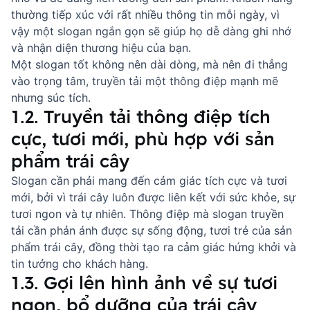
thường tiếp xúc với rất nhiều thông tin mỗi ngày, vì
vậy một slogan ngắn gọn sẽ giúp họ dễ dàng ghi nhớ
và nhận diện thương hiệu của bạn.
Một slogan tốt không nên dài dòng, mà nên đi thẳng
vào trọng tâm, truyền tải một thông điệp mạnh mẽ
nhưng súc tích.
1.2. Truyền tải thông điệp tích
cực, tươi mới, phù hợp với sản
phẩm trái cây
Slogan cần phải mang đến cảm giác tích cực và tươi
mới, bởi vì trái cây luôn được liên kết với sức khỏe, sự
tươi ngon và tự nhiên. Thông điệp mà slogan truyền
tải cần phản ánh được sự sống động, tươi trẻ của sản
phẩm trái cây, đồng thời tạo ra cảm giác hứng khởi và
tin tưởng cho khách hàng.
1.3. Gợi lên hình ảnh về sự tươi
ngon, bổ dưỡng của trái cây