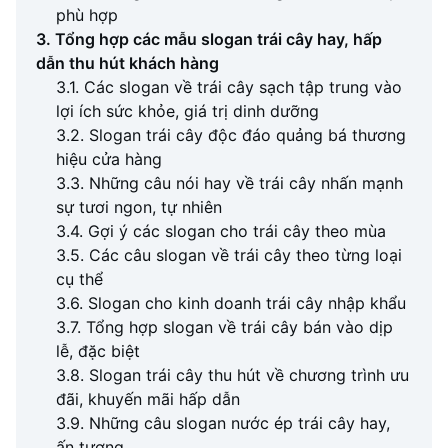
phù hợp
3. Tổng hợp các mẫu slogan trái cây hay, hấp
dẫn thu hút khách hàng
3.1. Các slogan về trái cây sạch tập trung vào
lợi ích sức khỏe, giá trị dinh dưỡng
3.2. Slogan trái cây độc đáo quảng bá thương
hiệu cửa hàng
3.3. Những câu nói hay về trái cây nhấn mạnh
sự tươi ngon, tự nhiên
3.4. Gợi ý các slogan cho trái cây theo mùa
3.5. Các câu slogan về trái cây theo từng loại
cụ thể
3.6. Slogan cho kinh doanh trái cây nhập khẩu
3.7. Tổng hợp slogan về trái cây bán vào dịp
lễ, đặc biệt
3.8. Slogan trái cây thu hút về chương trình ưu
đãi, khuyến mãi hấp dẫn
3.9. Những câu slogan nước ép trái cây hay,
ấn tượng