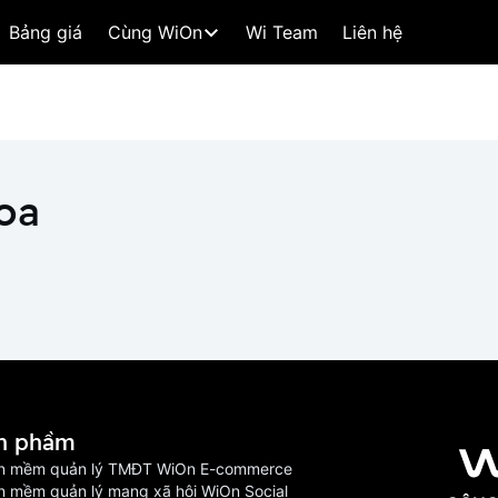
Bảng giá
Cùng WiOn
Wi Team
Liên hệ
oa
n phầm
n mềm quản lý TMĐT WiOn E-commerce
n mềm quản lý mạng xã hội WiOn Social