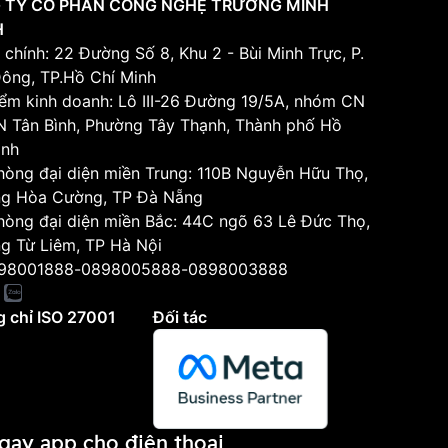
 TY CỔ PHẦN CÔNG NGHỆ TRƯỜNG MINH
H
 chính: 22 Đường Số 8, Khu 2 - Bùi Minh Trực, P.
Đông, TP.Hồ Chí Minh
iểm kinh doanh: Lô III-26 Đường 19/5A, nhóm CN
KCN Tân Bình, Phường Tây Thạnh, Thành phố Hồ
inh
hòng đại diện miền Trung: 110B Nguyễn Hữu Thọ,
g Hòa Cường, TP Đà Nẵng
hòng đại diện miền Bắc: 44C ngõ 63 Lê Đức Thọ,
g Từ Liêm, TP Hà Nội
98001888
-
0898005888
-
0898003888
 chỉ ISO 27001
Đối tác
ngay app cho điện thoại