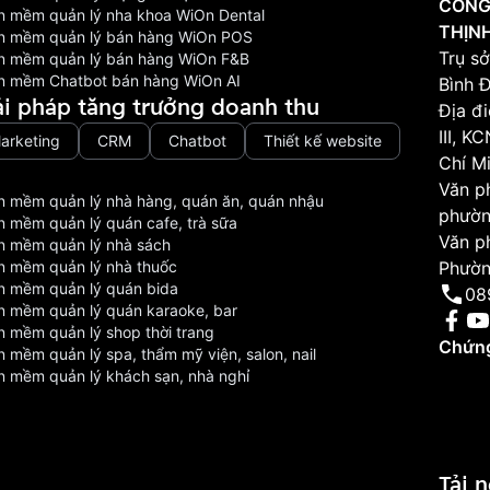
CÔNG
n mềm quản lý nha khoa WiOn Dental
THỊN
n mềm quản lý bán hàng WiOn POS
Trụ sở
n mềm quản lý bán hàng WiOn F&B
n mềm Chatbot bán hàng WiOn AI
Bình 
ải pháp tăng trưởng doanh thu
Địa đ
III, 
arketing
CRM
Chatbot
Thiết kế website
Chí M
Văn p
n mềm quản lý nhà hàng, quán ăn, quán nhậu
phườn
n mềm quản lý quán cafe, trà sữa
Văn p
n mềm quản lý nhà sách
n mềm quản lý nhà thuốc
Phườn
n mềm quản lý quán bida
08
n mềm quản lý quán karaoke, bar
n mềm quản lý shop thời trang
Chứng
 mềm quản lý spa, thẩm mỹ viện, salon, nail
n mềm quản lý khách sạn, nhà nghỉ
Tải 