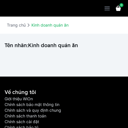
0
Sản phẩm
Giải pháp
WiOn POS
Trang chủ
Kinh doanh quán ăn
Thiết bị
WiOn AI
Chatbot
Tên nhãn:
Kinh doanh quán ăn
Bảng giá
WiOn Social
Marketing
Cùng WiOn
WiOn E-commerce
CRM
WiOn F&B
Wi Team
Thiết kế website
Báo chí
WiOn Dental
Liên hệ
Đối tác
Về chúng tôi
WiOn Invoice
Khách hàng
Giới thiệu WiOn
Chính sách bảo mật thông tin
Thông báo
Chính sách và quy định chung
Chính sách thanh toán
Chính sách cài đặt
Chính sách bảo trì