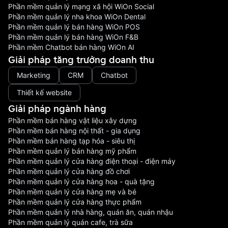
Phần mềm quản lý mạng xã hội WiOn Social
Phần mềm quản lý nha khoa WiOn Dental
Phần mềm quản lý bán hàng WiOn POS
Phần mềm quản lý bán hàng WiOn F&B
Phần mềm Chatbot bán hàng WiOn AI
Giải pháp tăng trưởng doanh thu
Marketing
CRM
Chatbot
Thiết kế website
Giải pháp ngành hàng
Phần mềm bán hàng vật liệu xây dựng
Phần mềm bán hàng nội thất - gia dụng
Phần mềm bán hàng tạp hóa - siêu thị
Phần mềm quản lý bán hàng mỹ phẩm
Phần mềm quản lý cửa hàng điện thoại - điện máy
Phần mềm quản lý cửa hàng đồ chơi
Phần mềm quản lý cửa hàng hoa - quà tặng
Phần mềm quản lý cửa hàng mẹ và bé
Phần mềm quản lý cửa hàng thực phẩm
Phần mềm quản lý nhà hàng, quán ăn, quán nhậu
Phần mềm quản lý quán cafe, trà sữa