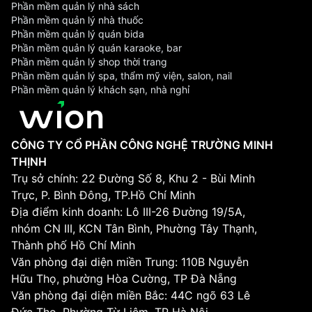
Phần mềm quản lý nhà sách
Phần mềm quản lý nhà thuốc
Phần mềm quản lý quán bida
Phần mềm quản lý quán karaoke, bar
Phần mềm quản lý shop thời trang
Phần mềm quản lý spa, thẩm mỹ viện, salon, nail
Phần mềm quản lý khách sạn, nhà nghỉ
CÔNG TY CỔ PHẦN CÔNG NGHỆ TRƯỜNG MINH
THỊNH
Trụ sở chính: 22 Đường Số 8, Khu 2 - Bùi Minh
Trực, P. Bình Đông, TP.Hồ Chí Minh
Địa điểm kinh doanh: Lô III-26 Đường 19/5A,
nhóm CN III, KCN Tân Bình, Phường Tây Thạnh,
Thành phố Hồ Chí Minh
Văn phòng đại diện miền Trung: 110B Nguyễn
Hữu Thọ, phường Hòa Cường, TP Đà Nẵng
Văn phòng đại diện miền Bắc: 44C ngõ 63 Lê