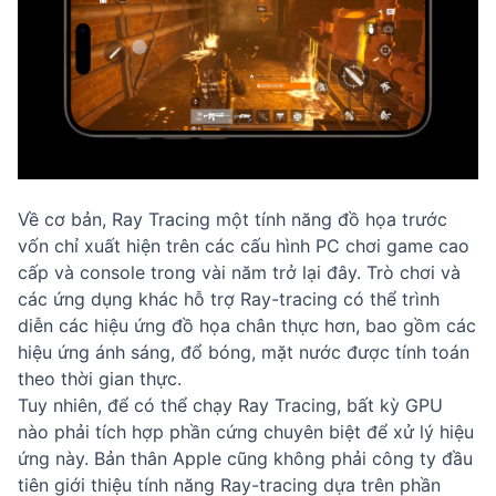
Về cơ bản, Ray Tracing một tính năng đồ họa trước
vốn chỉ xuất hiện trên các cấu hình PC chơi game cao
cấp và console trong vài năm trở lại đây. Trò chơi và
các ứng dụng khác hỗ trợ Ray-tracing có thể trình
diễn các hiệu ứng đồ họa chân thực hơn, bao gồm các
hiệu ứng ánh sáng, đổ bóng, mặt nước được tính toán
theo thời gian thực.
Tuy nhiên, để có thể chạy Ray Tracing, bất kỳ GPU
nào phải tích hợp phần cứng chuyên biệt để xử lý hiệu
ứng này. Bản thân Apple cũng không phải công ty đầu
tiên giới thiệu tính năng Ray-tracing dựa trên phần