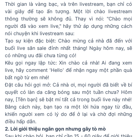
Thời gian là vàng bạc, và trên livestream, bạn chỉ có
vài giây để tạo ấn tượng. Một lời chào livestream
thông thường sẽ không đủ. Thay vì nói: "Chào mọi
người đã vào xem live," hãy thử áp dụng những cách
nói chuyện khi livestream sau:
Tạo sự kiện đặc biệt: Chào mừng cả nhà đã đến với
buổi live săn sale đỉnh nhất tháng! Ngày hôm nay, sẽ
có những ưu đãi chưa từng có!
Kêu gọi ngay lập tức: Xin chào cả nhà! Ai đang xem
live, hãy comment 'Hello' để nhận ngay một phần quà
bất ngờ từ em nhé!
Đặt câu hỏi gợi mở: Cả nhà ơi, mọi người đã biết về bí
quyết có làn da căng bóng sau một tuần chưa? Hôm
nay, [Tên bạn] sẽ bật mí tất cả trong buổi live này nhé!
Bằng cách này, bạn tạo ra một lời hứa ngay từ đầu,
khiến người xem có lý do để ở lại và chờ đợi những
điều hấp dẫn.
2. Lời giới thiệu ngắn gọn nhưng gây tò mò
Sau khi chào hỏi, bạn chỉ cần 15 - 60 giây để giới thiệu