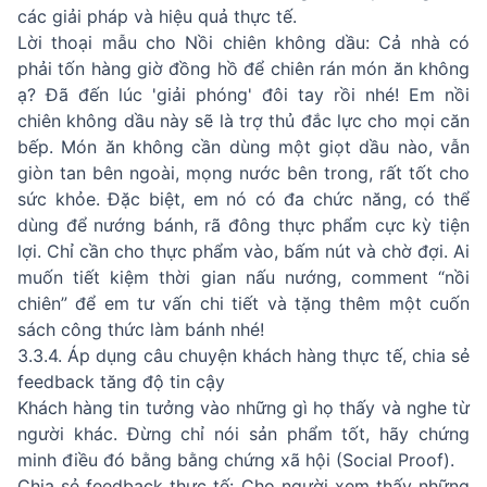
các giải pháp và hiệu quả thực tế.
Lời thoại mẫu cho Nồi chiên không dầu: Cả nhà có
phải tốn hàng giờ đồng hồ để chiên rán món ăn không
ạ? Đã đến lúc 'giải phóng' đôi tay rồi nhé! Em nồi
chiên không dầu này sẽ là trợ thủ đắc lực cho mọi căn
bếp. Món ăn không cần dùng một giọt dầu nào, vẫn
giòn tan bên ngoài, mọng nước bên trong, rất tốt cho
sức khỏe. Đặc biệt, em nó có đa chức năng, có thể
dùng để nướng bánh, rã đông thực phẩm cực kỳ tiện
lợi. Chỉ cần cho thực phẩm vào, bấm nút và chờ đợi. Ai
muốn tiết kiệm thời gian nấu nướng, comment “nồi
chiên” để em tư vấn chi tiết và tặng thêm một cuốn
sách công thức làm bánh nhé!
3.3.4. Áp dụng câu chuyện khách hàng thực tế, chia sẻ
feedback tăng độ tin cậy
Khách hàng tin tưởng vào những gì họ thấy và nghe từ
người khác. Đừng chỉ nói sản phẩm tốt, hãy chứng
minh điều đó bằng bằng chứng xã hội (Social Proof).
Chia sẻ feedback thực tế: Cho người xem thấy những