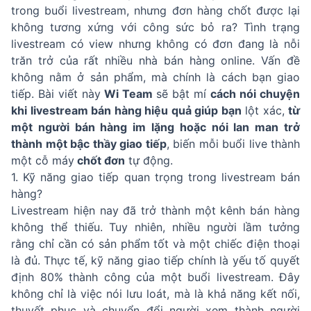
trong buổi livestream, nhưng đơn hàng chốt được lại
không tương xứng với công sức bỏ ra? Tình trạng
livestream có view nhưng không có đơn đang là nỗi
trăn trở của rất nhiều nhà bán hàng online. Vấn đề
không nằm ở sản phẩm, mà chính là cách bạn giao
tiếp. Bài viết này
Wi Team
sẽ bật mí
cách nói chuyện
khi livestream bán hàng hiệu quả giúp bạn
lột xác,
từ
một người bán hàng im lặng hoặc nói lan man trở
thành một bậc thầy giao tiếp
, biến mỗi buổi live thành
một cỗ máy
chốt đơn
tự động.
1. Kỹ năng giao tiếp quan trọng trong livestream bán
hàng?
Livestream hiện nay đã trở thành một kênh bán hàng
không thể thiếu. Tuy nhiên, nhiều người lầm tưởng
rằng chỉ cần có sản phẩm tốt và một chiếc điện thoại
là đủ. Thực tế, kỹ năng giao tiếp chính là yếu tố quyết
định 80% thành công của một buổi livestream. Đây
không chỉ là việc nói lưu loát, mà là khả năng kết nối,
thuyết phục và chuyển đổi người xem thành người