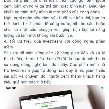
Đọc và phản hồi bình luận: Tích cực gọi tên người
xem, cảm ơn họ vì đã thả tim hoặc bình luận. Điều này
khiến họ cảm thấy mình là một phần của cộng đồng.
Nghỉ ngơi ngắn nếu cần: Nếu buổi live kéo dài, bạn có
thể dành 1 - 2 phút để uống nước, hít thở sâu, hoặc
chia sẻ một câu chuyện vui, giúp bạn lấy lại năng
lượng và làm mới không khí buổi live.
4. Tối ưu hiệu quả livestream với công nghệ, phần
mềm
Sau khi đã nắm vững các kỹ năng giao tiếp và xử lý
tình huống, bước tiếp theo để tối đa hóa doanh thu là
sử dụng công nghệ làm đòn bẩy. Các phần mềm hỗ
trợ livestream giúp tự động hóa quy trình, giảm thiểu
sai sót và chuyển đổi người xem thành khách hàng
hiệu quả hơn bao giờ hết.