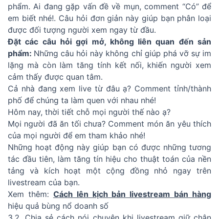
phẩm. Ai đang gặp vấn đề về mụn, comment “Có” để
em biết nhé!. Câu hỏi đơn giản này giúp bạn phân loại
được đối tượng người xem ngay từ đầu.
Đặt các câu hỏi gợi mở, không liên quan đến sản
phẩm:
Những câu hỏi này không chỉ giúp phá vỡ sự im
lặng mà còn làm tăng tính kết nối, khiến người xem
cảm thấy được quan tâm.
Cả nhà đang xem live từ đâu ạ? Comment tỉnh/thành
phố để chúng ta làm quen với nhau nhé!
Hôm nay, thời tiết chỗ mọi người thế nào ạ?
Mọi người đã ăn tối chưa? Comment món ăn yêu thích
của mọi người để em tham khảo nhé!
Những hoạt động này giúp bạn có được những tương
tác đầu tiên, làm tăng tín hiệu cho thuật toán của nền
tảng và kích hoạt một cộng đồng nhỏ ngay trên
livestream của bạn.
Xem thêm:
Cách lên kịch bản livestream bán hàng
hiệu quả bùng nổ doanh số
3.2. Chia sẻ cách nói chuyện khi livestream giữ chân