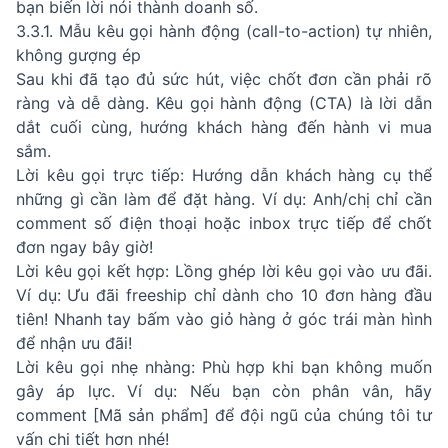
bạn biến lời nói thành doanh số.
3.3.1. Mẫu kêu gọi hành động (call-to-action) tự nhiên,
không gượng ép
Sau khi đã tạo đủ sức hút, việc chốt đơn cần phải rõ
ràng và dễ dàng. Kêu gọi hành động (CTA) là lời dẫn
dắt cuối cùng, hướng khách hàng đến hành vi mua
sắm.
Lời kêu gọi trực tiếp: Hướng dẫn khách hàng cụ thể
những gì cần làm để đặt hàng. Ví dụ: Anh/chị chỉ cần
comment số điện thoại hoặc inbox trực tiếp để chốt
đơn ngay bây giờ!
Lời kêu gọi kết hợp: Lồng ghép lời kêu gọi vào ưu đãi.
Ví dụ: Ưu đãi freeship chỉ dành cho 10 đơn hàng đầu
tiên! Nhanh tay bấm vào giỏ hàng ở góc trái màn hình
để nhận ưu đãi!
Lời kêu gọi nhẹ nhàng: Phù hợp khi bạn không muốn
gây áp lực. Ví dụ: Nếu bạn còn phân vân, hãy
comment [Mã sản phẩm] để đội ngũ của chúng tôi tư
vấn chi tiết hơn nhé!