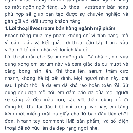
có một ngôn ngữ riêng. Lời thoại livestream bán hàng
phù hợp sẽ giúp bạn tạo được sự chuyên nghiệp và
gần gũi với đối tượng khách hàng.
1. Lời thoại livestream bán hàng ngành mỹ phẩm
Khách hàng mua mỹ phẩm không chỉ vì tính năng, mà
vì cảm giác và kết quả. Lời thoại cần tập trung vào
việc mô tả cảm nhận và lợi ích lâu dài.
Lời thoại mẫu cho Serum dưỡng da: Cả nhà ơi, em vừa
dùng xong em serum này và cảm giác da cứ mướt và
căng bóng hẳn lên. Khi thoa lên, serum thấm cực
nhanh, không hề bị bết dính. Mọi người nhìn này, chỉ
sau 1 phút thôi là da em đã khô ráo hoàn toàn rồi. Sử
dụng đều đặn mỗi tối, em đảm bảo da của mọi người
sẽ sáng và đều màu hơn, các vết thâm cũng mờ đi
đáng kể. Ưu đãi đặc biệt chỉ trong live này, em tặng
kèm một miếng mặt nạ giấy cho 10 bạn đầu tiên chốt
đơn! Nhanh tay comment [Mã sản phẩm] và số điện
thoại để sở hữu làn da đẹp rạng ngời nhé!