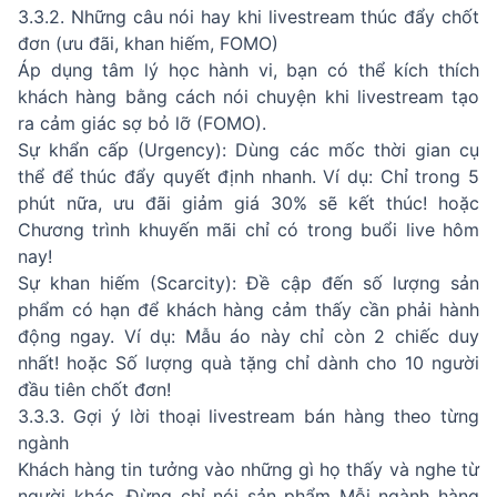
3.3.2. Những câu nói hay khi livestream thúc đẩy chốt
đơn (ưu đãi, khan hiếm, FOMO)
Áp dụng tâm lý học hành vi, bạn có thể kích thích
khách hàng bằng cách nói chuyện khi livestream tạo
ra cảm giác sợ bỏ lỡ (FOMO).
Sự khẩn cấp (Urgency): Dùng các mốc thời gian cụ
thể để thúc đẩy quyết định nhanh. Ví dụ: Chỉ trong 5
phút nữa, ưu đãi giảm giá 30% sẽ kết thúc! hoặc
Chương trình khuyến mãi chỉ có trong buổi live hôm
nay!
Sự khan hiếm (Scarcity): Đề cập đến số lượng sản
phẩm có hạn để khách hàng cảm thấy cần phải hành
động ngay. Ví dụ: Mẫu áo này chỉ còn 2 chiếc duy
nhất! hoặc Số lượng quà tặng chỉ dành cho 10 người
đầu tiên chốt đơn!
3.3.3. Gợi ý lời thoại livestream bán hàng theo từng
ngành
Khách hàng tin tưởng vào những gì họ thấy và nghe từ
người khác. Đừng chỉ nói sản phẩm Mỗi ngành hàng