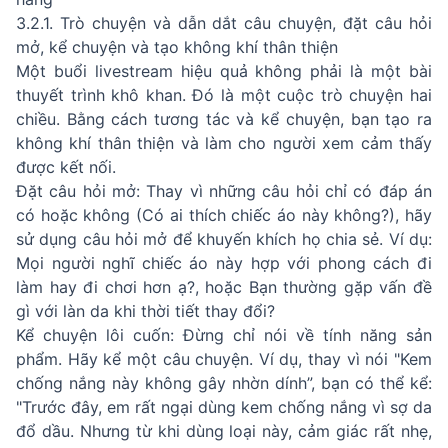
3.2.1. Trò chuyện và dẫn dắt câu chuyện, đặt câu hỏi
mở, kể chuyện và tạo không khí thân thiện
Một buổi livestream hiệu quả không phải là một bài
thuyết trình khô khan. Đó là một cuộc trò chuyện hai
chiều. Bằng cách tương tác và kể chuyện, bạn tạo ra
không khí thân thiện và làm cho người xem cảm thấy
được kết nối.
Đặt câu hỏi mở: Thay vì những câu hỏi chỉ có đáp án
có hoặc không (Có ai thích chiếc áo này không?), hãy
sử dụng câu hỏi mở để khuyến khích họ chia sẻ. Ví dụ:
Mọi người nghĩ chiếc áo này hợp với phong cách đi
làm hay đi chơi hơn ạ?, hoặc Bạn thường gặp vấn đề
gì với làn da khi thời tiết thay đổi?
Kể chuyện lôi cuốn: Đừng chỉ nói về tính năng sản
phẩm. Hãy kể một câu chuyện. Ví dụ, thay vì nói "Kem
chống nắng này không gây nhờn dính”, bạn có thể kể:
"Trước đây, em rất ngại dùng kem chống nắng vì sợ da
đổ dầu. Nhưng từ khi dùng loại này, cảm giác rất nhẹ,