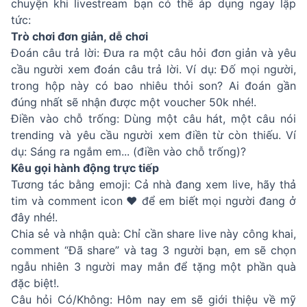
chuyện khi livestream bạn có thể áp dụng ngay lập
tức:
Trò chơi đơn giản, dễ chơi
Đoán câu trả lời: Đưa ra một câu hỏi đơn giản và yêu
cầu người xem đoán câu trả lời. Ví dụ: Đố mọi người,
trong hộp này có bao nhiêu thỏi son? Ai đoán gần
đúng nhất sẽ nhận được một voucher 50k nhé!.
Điền vào chỗ trống: Dùng một câu hát, một câu nói
trending và yêu cầu người xem điền từ còn thiếu. Ví
dụ: Sáng ra ngắm em... (điền vào chỗ trống)?
Kêu gọi hành động trực tiếp
Tương tác bằng emoji: Cả nhà đang xem live, hãy thả
tim và comment icon ❤️ để em biết mọi người đang ở
đây nhé!.
Chia sẻ và nhận quà: Chỉ cần share live này công khai,
comment “Đã share” và tag 3 người bạn, em sẽ chọn
ngẫu nhiên 3 người may mắn để tặng một phần quà
đặc biệt!.
Câu hỏi Có/Không: Hôm nay em sẽ giới thiệu về mỹ