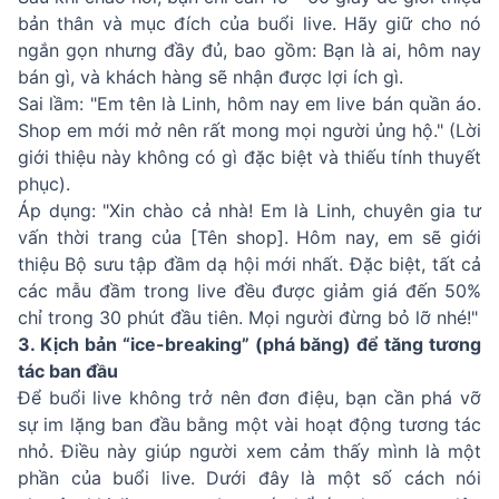
bản thân và mục đích của buổi live. Hãy giữ cho nó
ngắn gọn nhưng đầy đủ, bao gồm: Bạn là ai, hôm nay
bán gì, và khách hàng sẽ nhận được lợi ích gì.
Sai lầm: "Em tên là Linh, hôm nay em live bán quần áo.
Shop em mới mở nên rất mong mọi người ủng hộ." (Lời
giới thiệu này không có gì đặc biệt và thiếu tính thuyết
phục).
Áp dụng: "Xin chào cả nhà! Em là Linh, chuyên gia tư
vấn thời trang của [Tên shop]. Hôm nay, em sẽ giới
thiệu Bộ sưu tập đầm dạ hội mới nhất. Đặc biệt, tất cả
các mẫu đầm trong live đều được giảm giá đến 50%
chỉ trong 30 phút đầu tiên. Mọi người đừng bỏ lỡ nhé!"
3. Kịch bản “ice-breaking” (phá băng) để tăng tương
tác ban đầu
Để buổi live không trở nên đơn điệu, bạn cần phá vỡ
sự im lặng ban đầu bằng một vài hoạt động tương tác
nhỏ. Điều này giúp người xem cảm thấy mình là một
phần của buổi live. Dưới đây là một số cách nói