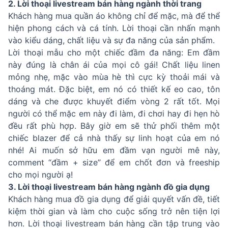
2. Lời thoại livestream bán hàng ngành thời trang
Khách hàng mua quần áo không chỉ để mặc, mà để thể
hiện phong cách và cá tính. Lời thoại cần nhấn mạnh
vào kiểu dáng, chất liệu và sự đa năng của sản phẩm.
Lời thoại mẫu cho một chiếc đầm đa năng: Em đầm
này đúng là chân ái của mọi cô gái! Chất liệu linen
mỏng nhẹ, mặc vào mùa hè thì cực kỳ thoải mái và
thoáng mát. Đặc biệt, em nó có thiết kế eo cao, tôn
dáng và che được khuyết điểm vòng 2 rất tốt. Mọi
người có thể mặc em này đi làm, đi chơi hay đi hẹn hò
đều rất phù hợp. Bây giờ em sẽ thử phối thêm một
chiếc blazer để cả nhà thấy sự linh hoạt của em nó
nhé! Ai muốn sở hữu em đầm vạn người mê này,
comment “đầm + size” để em chốt đơn và freeship
cho mọi người ạ!
3. Lời thoại livestream bán hàng ngành đồ gia dụng
Khách hàng mua đồ gia dụng để giải quyết vấn đề, tiết
kiệm thời gian và làm cho cuộc sống trở nên tiện lợi
hơn. Lời thoại livestream bán hàng cần tập trung vào