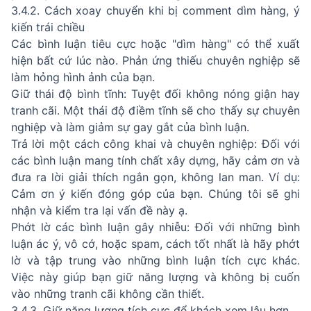
3.4.2. Cách xoay chuyển khi bị comment dìm hàng, ý
kiến trái chiều
Các bình luận tiêu cực hoặc "dìm hàng" có thể xuất
hiện bất cứ lúc nào. Phản ứng thiếu chuyên nghiệp sẽ
làm hỏng hình ảnh của bạn.
Giữ thái độ bình tĩnh: Tuyệt đối không nóng giận hay
tranh cãi. Một thái độ điềm tĩnh sẽ cho thấy sự chuyên
nghiệp và làm giảm sự gay gắt của bình luận.
Trả lời một cách công khai và chuyên nghiệp: Đối với
các bình luận mang tính chất xây dựng, hãy cảm ơn và
đưa ra lời giải thích ngắn gọn, không lan man. Ví dụ:
Cảm ơn ý kiến đóng góp của bạn. Chúng tôi sẽ ghi
nhận và kiểm tra lại vấn đề này ạ.
Phớt lờ các bình luận gây nhiễu: Đối với những bình
luận ác ý, vô cớ, hoặc spam, cách tốt nhất là hãy phớt
lờ và tập trung vào những bình luận tích cực khác.
Việc này giúp bạn giữ năng lượng và không bị cuốn
vào những tranh cãi không cần thiết.
3.4.3. Giữ năng lượng tích cực để khách xem lâu hơn