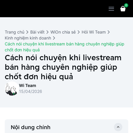
0
Sản phẩm
Giải pháp
WiOn POS
Trang chủ
Bài viết
WiOn chia sẻ
Hỏi Wi Team
Thiết bị
WiOn AI
Chatbot
Kinh nghiệm kinh doanh
Cách nói chuyện khi livestream bán hàng chuyên nghiệp giúp
Bảng giá
WiOn Social
Marketing
chốt đơn hiệu quả
Cách nói chuyện khi livestream
Cùng WiOn
WiOn E-commerce
CRM
bán hàng chuyên nghiệp giúp
WiOn F&B
Wi Team
chốt đơn hiệu quả
Thiết kế website
Báo chí
Wi Team
WiOn Dental
Liên hệ
Đối tác
15/04/2026
WiOn Invoice
Khách hàng
Thông báo
Nội dung chính