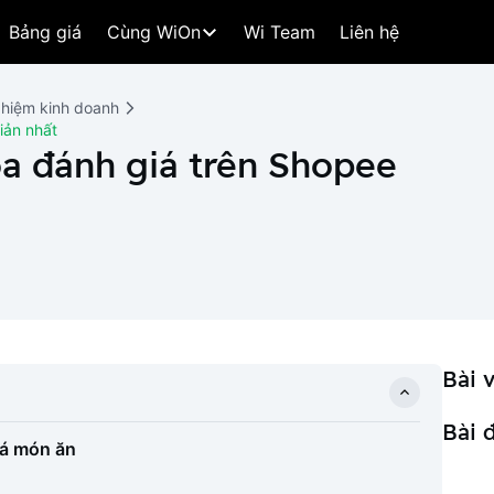
Bảng giá
Cùng WiOn
Wi Team
Liên hệ
ghiệm kinh doanh
iản nhất
a đánh giá trên Shopee
Bài v
Bài 
iá món ăn