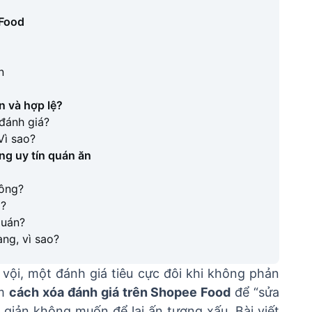
 Food
n
n và hợp lệ?
 đánh giá?
Vì sao?
ng uy tín quán ăn
hông?
g?
quán?
àng, vì sao?
 vội, một đánh giá tiêu cực đôi khi không phản
ìm
cách xóa đánh giá trên Shopee Food
để “sửa
n giản không muốn để lại ấn tượng xấu. Bài viết