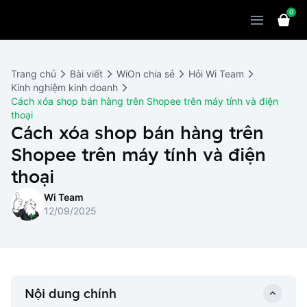
0
Sản phẩm
Giải pháp
WiOn POS
Trang chủ
Bài viết
WiOn chia sẻ
Hỏi Wi Team
Thiết bị
WiOn AI
Chatbot
Kinh nghiệm kinh doanh
Cách xóa shop bán hàng trên Shopee trên máy tính và điện
Bảng giá
WiOn Social
Marketing
thoại
Cách xóa shop bán hàng trên
Cùng WiOn
WiOn E-commerce
CRM
Shopee trên máy tính và điện
WiOn F&B
Wi Team
thoại
Thiết kế website
Báo chí
Wi Team
WiOn Dental
Liên hệ
Đối tác
12/09/2025
WiOn Invoice
Khách hàng
Thông báo
Nội dung chính