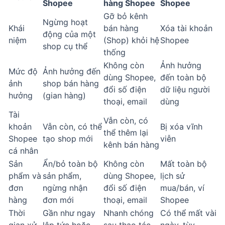
Shopee
hàng Shopee
Shopee
Gỡ bỏ kênh
Ngừng hoạt
Khái
bán hàng
Xóa tài khoản
động của một
niệm
(Shop) khỏi hệ
Shopee
shop cụ thể
thống
Không còn
Ảnh hưởng
Mức độ
Ảnh hưởng đến
dùng Shopee,
đến toàn bộ
ảnh
shop bán hàng
đổi số điện
dữ liệu người
hưởng
(gian hàng)
thoại, email
dùng
Tài
Vẫn còn, có
khoản
Vẫn còn, có thể
Bị xóa vĩnh
thể thêm lại
Shopee
tạo shop mới
viễn
kênh bán hàng
cá nhân
Sản
Ẩn/bỏ toàn bộ
Không còn
Mất toàn bộ
phẩm và
sản phẩm,
dùng Shopee,
lịch sử
đơn
ngừng nhận
đổi số điện
mua/bán, ví
hàng
đơn mới
thoại, email
Shopee
Thời
Gần như ngay
Nhanh chóng
Có thể mất vài