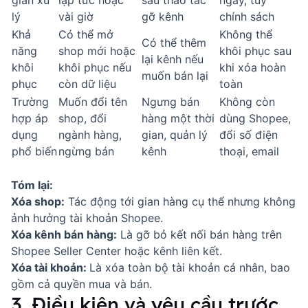
gian xử
lập tức hoặc
sau thao tác
ngày, tùy
lý
vài giờ
gỡ kênh
chính sách
Khả
Có thể mở
Không thể
Có thể thêm
năng
shop mới hoặc
khôi phục sau
lại kênh nếu
khôi
khôi phục nếu
khi xóa hoàn
muốn bán lại
phục
còn dữ liệu
toàn
Trường
Muốn đổi tên
Ngưng bán
Không còn
hợp áp
shop, đổi
hàng một thời
dùng Shopee,
dụng
ngành hàng,
gian, quản lý
đổi số điện
phổ biến
ngừng bán
kênh
thoại, email
Tóm lại:
Xóa shop:
Tác động tới gian hàng cụ thể nhưng không
ảnh hưởng tài khoản Shopee.
Xóa kênh bán hàng:
Là gỡ bỏ kết nối bán hàng trên
Shopee Seller Center hoặc kênh liên kết.
Xóa tài khoản:
Là xóa toàn bộ tài khoản cá nhân, bao
gồm cả quyền mua và bán.
3. Điều kiện và yêu cầu trước