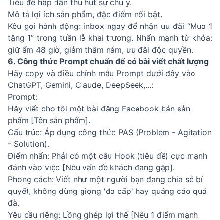
Tiêu đề hấp dẫn thu hút sự chú ý.
Mô tả lợi ích sản phẩm, đặc điểm nổi bật.
Kêu gọi hành động: inbox ngay để nhận ưu đãi “Mua 1
tặng 1” trong tuần lễ khai trương. Nhấn mạnh từ khóa:
giữ ẩm 48 giờ, giảm thâm nám, ưu đãi độc quyền.
6. Công thức Prompt chuẩn để có bài viết chất lượng
Hãy copy và điều chỉnh mẫu Prompt dưới đây vào
ChatGPT, Gemini, Claude, DeepSeek,...:
Prompt:
Hãy viết cho tôi một bài đăng Facebook bán sản
phẩm [Tên sản phẩm].
Cấu trúc: Áp dụng công thức PAS (Problem - Agitation
- Solution).
Điểm nhấn: Phải có một câu Hook (tiêu đề) cực mạnh
đánh vào việc [Nêu vấn đề khách đang gặp].
Phong cách: Viết như một người bạn đang chia sẻ bí
quyết, không dùng giọng 'đa cấp' hay quảng cáo quá
đà.
Yêu cầu riêng: Lồng ghép lợi thế [Nêu 1 điểm mạnh