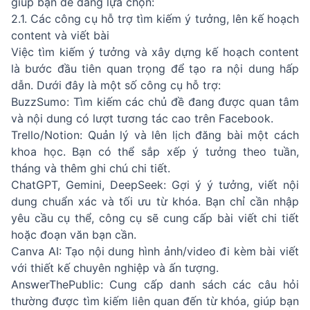
giúp bạn dễ dàng lựa chọn:
2.1. Các công cụ hỗ trợ tìm kiếm ý tưởng, lên kế hoạch
content và viết bài
Việc tìm kiếm ý tưởng và xây dựng kế hoạch content
là bước đầu tiên quan trọng để tạo ra nội dung hấp
dẫn. Dưới đây là một số công cụ hỗ trợ:
BuzzSumo: Tìm kiếm các chủ đề đang được quan tâm
và nội dung có lượt tương tác cao trên Facebook.
Trello/Notion: Quản lý và lên lịch đăng bài một cách
khoa học. Bạn có thể sắp xếp ý tưởng theo tuần,
tháng và thêm ghi chú chi tiết.
ChatGPT, Gemini, DeepSeek: Gợi ý ý tưởng, viết nội
dung chuẩn xác và tối ưu từ khóa. Bạn chỉ cần nhập
yêu cầu cụ thể, công cụ sẽ cung cấp bài viết chi tiết
hoặc đoạn văn bạn cần.
Canva AI: Tạo nội dung hình ảnh/video đi kèm bài viết
với thiết kế chuyên nghiệp và ấn tượng.
AnswerThePublic: Cung cấp danh sách các câu hỏi
thường được tìm kiếm liên quan đến từ khóa, giúp bạn