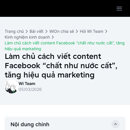
Sản phẩm
Giải pháp
WiOn POS
Trang chủ
Bài viết
WiOn chia sẻ
Hỏi Wi Team
Thiết bị
WiOn AI
Chatbot
Kinh nghiệm kinh doanh
Làm chủ cách viết content Facebook “chất như nước cất”, tăng
Bảng giá
WiOn Social
Marketing
hiệu quả marketing
Làm chủ cách viết content
Cùng WiOn
WiOn E-commerce
CRM
Facebook “chất như nước cất”,
WiOn F&B
Wi Team
tăng hiệu quả marketing
Thiết kế website
Báo chí
Wi Team
WiOn Dental
Liên hệ
Đối tác
05/03/2026
WiOn Invoice
Khách hàng
Thông báo
Nội dung chính