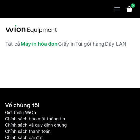
0
Sản phẩm
Giải pháp
WiOn POS
Thiết bị
WiOn AI
Chatbot
Tất cả
Máy in hóa đơn
Giấy in
Túi gói hàng
Dây LAN
Bảng giá
WiOn Social
Marketing
Cùng WiOn
WiOn E-commerce
CRM
WiOn F&B
Wi Team
Thiết kế website
Báo chí
WiOn Dental
Liên hệ
Đối tác
WiOn Invoice
Về chúng tôi
Khách hàng
Giới thiệu WiOn
Thông báo
Chính sách bảo mật thông tin
Chính sách và quy định chung
Chính sách thanh toán
Chính sách cài đặt