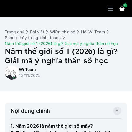
0
Sản phẩm
Giải pháp
WiOn POS
Trang chủ
Bài viết
WiOn chia sẻ
Hỏi Wi Team
Thiết bị
WiOn AI
Chatbot
Phong thủy trong kinh doanh
Năm thế giới số 1 (2026) là gì? Giải mã ý nghĩa thần số học
Bảng giá
WiOn Social
Năm thế giới số 1 (2026) là gì?
Marketing
Giải mã ý nghĩa thần số học
Cùng WiOn
WiOn E-commerce
CRM
Wi Team
WiOn F&B
Wi Team
Thiết kế website
Báo chí
13/11/2025
WiOn Dental
Liên hệ
Đối tác
WiOn Invoice
Khách hàng
Nội dung chính
Thông báo
1. Năm 2026 là năm thế giới số mấy?