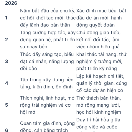
2026
Năm bắt đầu của chu kỳ,
Xác định mục tiêu, bắt
1
cơ hội khởi tạo mới, thúc
đầu dự án mới, hành
đẩy lãnh đạo bản thân
động quyết đoán
Tăng cường hợp tác, xây
Chủ động giao tiếp,
2
dựng quan hệ, phát triển
kết nối đối tác, làm
sự nhạy bén
việc nhóm hiệu quả
Thúc đẩy sáng tạo, biểu
Khai thác tài năng, thử
3
đạt cá nhân, năng lượng
nghiệm ý tưởng mới,
dồi dào
phát triển kỹ năng
Lập kế hoạch chi tiết,
Tập trung xây dựng nền
4
quản lý thời gian, củng
tảng, kiên định, ổn định
cố các dự án hiện có
Thích nghi, linh hoạt, mở
Thử thách bản thân,
5
rộng trải nghiệm và cơ
mở rộng mạng lưới,
hội mới
học hỏi kinh nghiệm
Duy trì hài hòa giữa
Quan tâm gia đình, cộng
công việc và cuộc
6
đồng, cân bằng trách