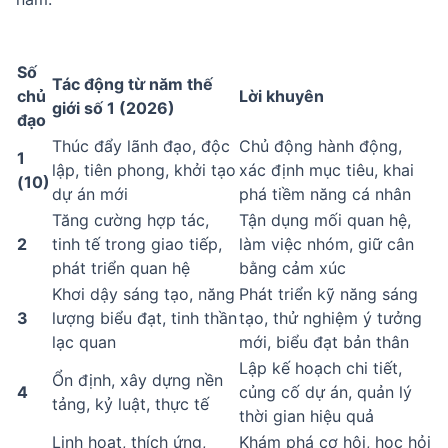
Số
Tác động từ năm thế
chủ
Lời khuyên
giới số 1 (2026)
đạo
Thúc đẩy lãnh đạo, độc
Chủ động hành động,
1
lập, tiên phong, khởi tạo
xác định mục tiêu, khai
(10)
dự án mới
phá tiềm năng cá nhân
Tăng cường hợp tác,
Tận dụng mối quan hệ,
2
tinh tế trong giao tiếp,
làm việc nhóm, giữ cân
phát triển quan hệ
bằng cảm xúc
Khơi dậy sáng tạo, năng
Phát triển kỹ năng sáng
3
lượng biểu đạt, tinh thần
tạo, thử nghiệm ý tưởng
lạc quan
mới, biểu đạt bản thân
Lập kế hoạch chi tiết,
Ổn định, xây dựng nền
4
củng cố dự án, quản lý
tảng, kỷ luật, thực tế
thời gian hiệu quả
Linh hoạt, thích ứng,
Khám phá cơ hội, học hỏi