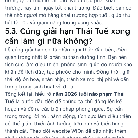
do nguy cơ thua lỗ rất cao. Nếu buộc phải khai
trương, hãy tìm
ngày tốt khai trương
. Đặc biệt, bạn có
thể
nhờ người mở hàng khai trương
hợp tuổi, giúp thu
hút tài lộc và giảm năng lượng xung khắc.
5.3. Cúng giải hạn Thái Tuế xong
cần làm gì nữa không?
Lễ cúng giải hạn chỉ là phần nghi thức đầu tiên, điều
quan trọng nhất là phần tu thân dưỡng tính. Bạn nên
tích cực làm điều thiện, phóng sinh, giúp đỡ người khó
khăn để tích đức, tạo phước cho mình. Đồng thời, giữ
thái độ ôn hòa, nhẫn nhịn, tránh xa mọi thị phi và cẩn
trọng trong sinh hoạt và đi lại.
Tổng kết lại, hiểu rõ
năm 2026 tuổi nào phạm Thái
Tuế
là bước đầu tiên để chúng ta chủ động lên kế
hoạch và đề ra các biện pháp phòng ngừa. Sự cẩn
trọng trong lời nói, hành động, tích cực làm điều thiện
có thể giảm thiểu ảnh hưởng tiêu cực và biến hung
thành cát. Theo dõi website
WiOn
để cập nhật thêm