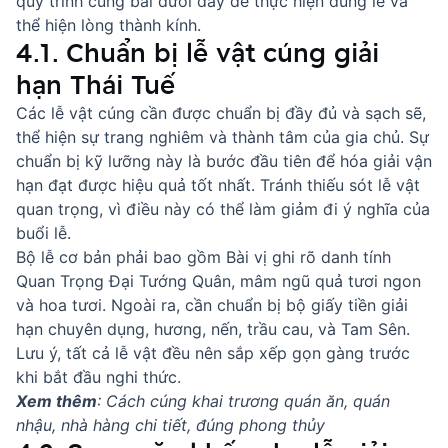
quy trình cúng bái dưới đây để thực hiện đúng lễ và
thể hiện lòng thành kính.
4.1. Chuẩn bị lễ vật cúng giải
hạn Thái Tuế
Các lễ vật cúng cần được chuẩn bị đầy đủ và sạch sẽ,
thể hiện sự trang nghiêm và thành tâm của gia chủ. Sự
chuẩn bị kỹ lưỡng này là bước đầu tiên để hóa giải vận
hạn đạt được hiệu quả tốt nhất. Tránh thiếu sót lễ vật
quan trọng, vì điều này có thể làm giảm đi ý nghĩa của
buổi lễ.
Bộ lễ cơ bản phải bao gồm Bài vị ghi rõ danh tính
Quan Trọng Đại Tướng Quân, mâm ngũ quả tươi ngon
và hoa tươi. Ngoài ra, cần chuẩn bị bộ giấy tiền giải
hạn chuyên dụng, hương, nến, trầu cau, và Tam Sên.
Lưu ý, tất cả lễ vật đều nên sắp xếp gọn gàng trước
khi bắt đầu nghi thức.
Xem thêm
:
Cách cúng khai trương quán ăn, quán
nhậu, nhà hàng chi tiết, đúng phong thủy