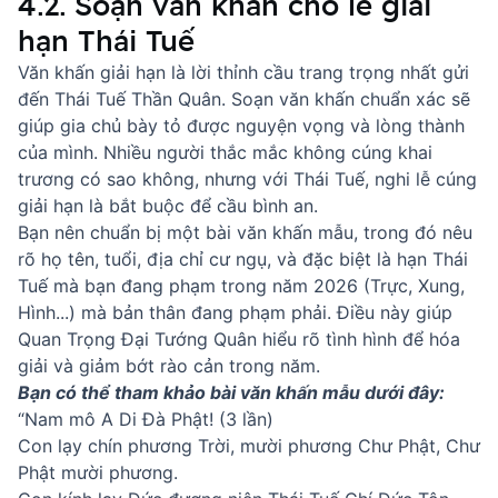
4.2. Soạn văn khấn cho lễ giải
hạn Thái Tuế
Văn khấn giải hạn là lời thỉnh cầu trang trọng nhất gửi
đến Thái Tuế Thần Quân. Soạn văn khấn chuẩn xác sẽ
giúp gia chủ bày tỏ được nguyện vọng và lòng thành
của mình. Nhiều người thắc mắc
không cúng khai
trương có sao không
, nhưng với Thái Tuế, nghi lễ cúng
giải hạn là bắt buộc để cầu bình an.
Bạn nên chuẩn bị một bài văn khấn mẫu, trong đó nêu
rõ họ tên, tuổi, địa chỉ cư ngụ, và đặc biệt là hạn Thái
Tuế mà bạn đang phạm trong năm 2026 (Trực, Xung,
Hình...) mà bản thân đang phạm phải. Điều này giúp
Quan Trọng Đại Tướng Quân hiểu rõ tình hình để hóa
giải và giảm bớt rào cản trong năm.
Bạn có thể tham khảo bài văn khấn mẫu dưới đây:
“Nam mô A Di Đà Phật! (3 lần)
Con lạy chín phương Trời, mười phương Chư Phật, Chư
Phật mười phương.