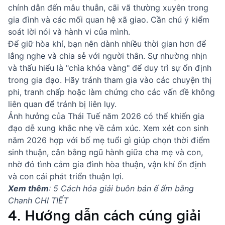
chính dẫn đến mâu thuẫn, cãi vã thường xuyên trong
gia đình và các mối quan hệ xã giao. Cần chú ý kiểm
soát lời nói và hành vi của mình.
Để giữ hòa khí, bạn nên dành nhiều thời gian hơn để
lắng nghe và chia sẻ với người thân. Sự nhường nhịn
và thấu hiểu là "chìa khóa vàng" để duy trì sự ổn định
trong gia đạo. Hãy tránh tham gia vào các chuyện thị
phi, tranh chấp hoặc làm chứng cho các vấn đề không
liên quan để tránh bị liên lụy.
Ảnh hưởng của Thái Tuế năm 2026 có thể khiến gia
đạo dễ xung khắc nhẹ về cảm xúc. Xem xét
con sinh
năm 2026 hợp với bố mẹ tuổi gì
giúp chọn thời điểm
sinh thuận, cân bằng ngũ hành giữa cha mẹ và con,
nhờ đó tình cảm gia đình hòa thuận, vận khí ổn định
và con cái phát triển thuận lợi.
Xem thêm
:
5 Cách hóa giải buôn bán ế ẩm bằng
Chanh CHI TIẾT
4. Hướng dẫn cách cúng giải