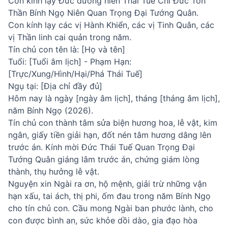
Con kính lạy Đức đương niên Thái Tuế Chí Đức Tôn
Thần Bính Ngọ Niên Quan Trọng Đại Tướng Quân.
Con kính lạy các vị Hành Khiển, các vị Tinh Quân, các
vị Thần linh cai quản trong năm.
Tín chủ con tên là: [Họ và tên]
Tuổi: [Tuổi âm lịch] - Phạm Hạn:
[Trực/Xung/Hình/Hại/Phá Thái Tuế]
Ngụ tại: [Địa chỉ đầy đủ]
Hôm nay là ngày [ngày âm lịch], tháng [tháng âm lịch],
năm Bính Ngọ (2026).
Tín chủ con thành tâm sửa biện hương hoa, lễ vật, kim
ngân, giấy tiền giải hạn, đốt nén tâm hương dâng lên
trước án. Kính mời Đức Thái Tuế Quan Trọng Đại
Tướng Quân giáng lâm trước án, chứng giám lòng
thành, thụ hưởng lễ vật.
Nguyện xin Ngài ra ơn, hộ mệnh, giải trừ những vận
hạn xấu, tai ách, thị phi, ốm đau trong năm Bính Ngọ
cho tín chủ con. Cầu mong Ngài ban phước lành, cho
con được bình an, sức khỏe dồi dào, gia đạo hòa