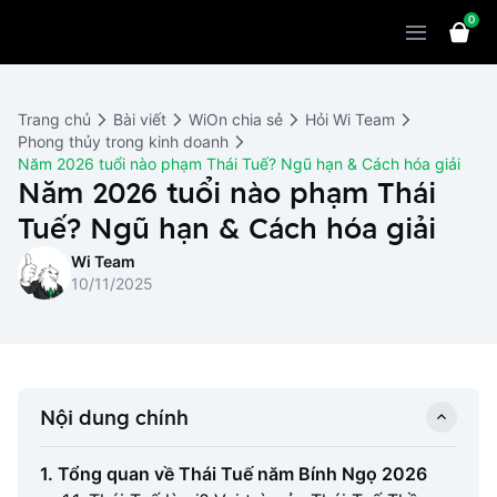
0
Sản phẩm
Giải pháp
WiOn POS
Trang chủ
Bài viết
WiOn chia sẻ
Hỏi Wi Team
Thiết bị
WiOn AI
Chatbot
Phong thủy trong kinh doanh
Năm 2026 tuổi nào phạm Thái Tuế? Ngũ hạn & Cách hóa giải
Bảng giá
WiOn Social
Năm 2026 tuổi nào phạm Thái
Marketing
Tuế? Ngũ hạn & Cách hóa giải
Cùng WiOn
WiOn E-commerce
CRM
Wi Team
WiOn F&B
Wi Team
Thiết kế website
Báo chí
10/11/2025
WiOn Dental
Liên hệ
Đối tác
WiOn Invoice
Khách hàng
Nội dung chính
Thông báo
1. Tổng quan về Thái Tuế năm Bính Ngọ 2026