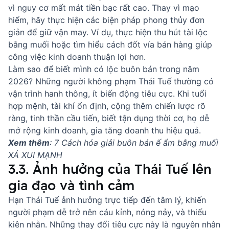
vì nguy cơ mất mát tiền bạc rất cao. Thay vì mạo
hiểm, hãy thực hiện các biện pháp phong thủy đơn
giản để giữ vận may. Ví dụ, thực hiện
thu hút tài lộc
bằng muối
hoặc tìm hiểu
cách đốt vía bán hàng
giúp
công việc kinh doanh thuận lợi hơn.
Làm sao để biết mình có lộc buôn bán
trong năm
2026? Những người không phạm Thái Tuế thường có
vận trình hanh thông, ít biến động tiêu cực. Khi tuổi
hợp mệnh, tài khí ổn định, cộng thêm chiến lược rõ
ràng, tinh thần cầu tiến, biết tận dụng thời cơ, họ dễ
mở rộng kinh doanh, gia tăng doanh thu hiệu quả.
Xem thêm
:
7 Cách hóa giải buôn bán ế ẩm bằng muối
XẢ XUI MẠNH
3.3. Ảnh hưởng của Thái Tuế lên
gia đạo và tình cảm
Hạn Thái Tuế ảnh hưởng trực tiếp đến tâm lý, khiến
người phạm dễ trở nên cáu kỉnh, nóng nảy, và thiếu
kiên nhẫn. Những thay đổi tiêu cực này là nguyên nhân