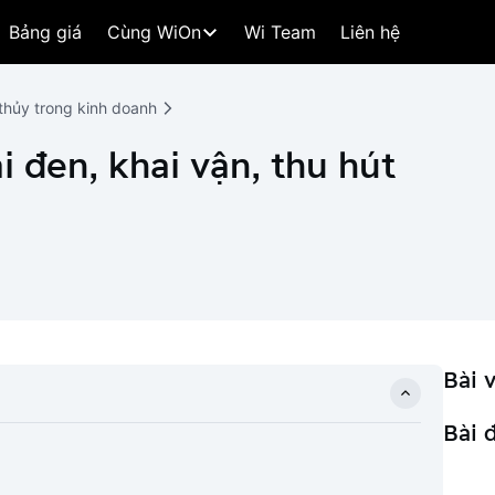
Bảng giá
Cùng WiOn
Wi Team
Liên hệ
thủy trong kinh doanh
i đen, khai vận, thu hút
Bài v
Bài 