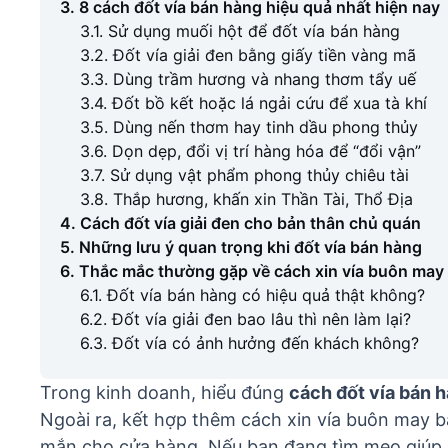
3. 8 cách đốt vía bán hàng hiệu quả nhất hiện nay
3.1. Sử dụng muối hột để đốt vía bán hàng
3.2. Đốt vía giải đen bằng giấy tiền vàng mã
3.3. Dùng trầm hương và nhang thơm tẩy uế
3.4. Đốt bồ kết hoặc lá ngải cứu để xua tà khí
3.5. Dùng nến thơm hay tinh dầu phong thủy
3.6. Dọn dẹp, đổi vị trí hàng hóa để “đổi vận”
3.7. Sử dụng vật phẩm phong thủy chiêu tài
3.8. Thắp hương, khấn xin Thần Tài, Thổ Địa
4. Cách đốt vía giải đen cho bản thân chủ quán
5. Những lưu ý quan trọng khi đốt vía bán hàng
6. Thắc mắc thường gặp về cách xin vía buôn may
6.1. Đốt vía bán hàng có hiệu quả thật không?
6.2. Đốt vía giải đen bao lâu thì nên làm lại?
6.3. Đốt vía có ảnh hưởng đến khách không?
Trong kinh doanh, hiểu đúng
cách đốt vía bán 
Ngoài ra, kết hợp thêm cách xin vía buôn may b
mắn cho cửa hàng. Nếu bạn đang tìm mẹo giúp 