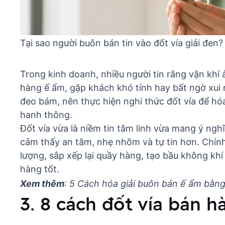
Tại sao người buôn bán tin vào đốt vía giải đen?
Trong kinh doanh, nhiều người tin rằng vận khí
hàng ế ẩm, gặp khách khó tính hay bất ngờ xui 
đeo bám, nên thực hiện nghi thức đốt vía để hóa
hanh thông.
Đốt vía vừa là niềm tin tâm linh vừa mang ý nghĩ
cảm thấy an tâm, nhẹ nhõm và tự tin hơn. Chín
lượng, sắp xếp lại quầy hàng, tạo bầu không kh
hàng tốt.
Xem thêm
:
5 Cách hóa giải buôn bán ế ẩm bằn
3. 8 cách đốt vía bán h