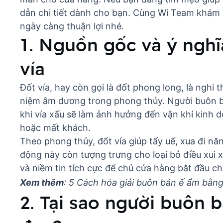
dẫn chi tiết dành cho bạn. Cùng
Wi Team
khám p
ngày càng thuận lợi nhé.
1. Nguồn gốc và ý ngh
vía
Đốt vía, hay còn gọi là đốt phong long, là nghi t
niệm âm dương trong phong thủy. Người buôn bá
khi vía xấu sẽ làm ảnh hưởng đến vận khí kinh 
hoặc mất khách.
Theo phong thủy, đốt vía giúp tẩy uế, xua đi năn
động này còn tượng trưng cho loại bỏ điều xui 
và niềm tin tích cực để chủ cửa hàng bắt đầu ch
Xem thêm
:
5 Cách hóa giải buôn bán ế ẩm b
2. Tại sao người buôn b