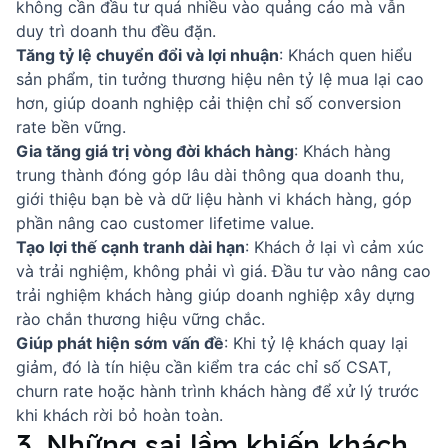
không cần đầu tư quá nhiều vào quảng cáo mà vẫn
duy trì doanh thu đều đặn.
Tăng tỷ lệ chuyển đổi và lợi nhuận
: Khách quen hiểu
sản phẩm, tin tưởng thương hiệu nên tỷ lệ mua lại cao
hơn, giúp doanh nghiệp cải thiện chỉ số conversion
rate bền vững.
Gia tăng giá trị vòng đời khách hàng
: Khách hàng
trung thành đóng góp lâu dài thông qua doanh thu,
giới thiệu bạn bè và dữ liệu
hành vi khách hàng
, góp
phần nâng cao customer lifetime value.
Tạo lợi thế cạnh tranh dài hạn
: Khách ở lại vì cảm xúc
và trải nghiệm, không phải vì giá. Đầu tư vào
nâng cao
trải nghiệm khách hàng
giúp doanh nghiệp xây dựng
rào chắn thương hiệu vững chắc.
Giúp phát hiện sớm vấn đề
: Khi tỷ lệ khách quay lại
giảm, đó là tín hiệu cần kiểm tra các chỉ số CSAT,
churn rate hoặc
hành trình khách hàng
để xử lý trước
khi khách rời bỏ hoàn toàn.
3. Những sai lầm khiến khách