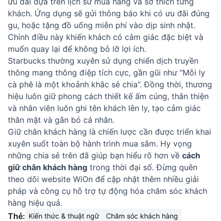
ưu đãi dựa trên lịch sử mua hàng và sở thích từng
khách. Ứng dụng sẽ gửi thông báo khi có ưu đãi đúng
gu, hoặc tặng đồ uống miễn phí vào dịp sinh nhật.
Chính điều này khiến khách có cảm giác đặc biệt và
muốn quay lại để không bỏ lỡ lợi ích.
Starbucks thường xuyên sử dụng chiến dịch truyền
thông mang thông điệp tích cực, gần gũi như “Mỗi ly
cà phê là một khoảnh khắc sẻ chia”. Đồng thời, thương
hiệu luôn giữ phong cách thiết kế ấm cúng, thân thiện
và nhân viên luôn ghi tên khách lên ly, tạo cảm giác
thân mật và gắn bó cá nhân.
Giữ chân khách hàng là chiến lược cần được triển khai
xuyên suốt toàn bộ hành trình mua sắm. Hy vọng
những chia sẻ trên đã giúp bạn hiểu rõ hơn về
cách
giữ chân khách hàng
trong thời đại số. Đừng quên
theo dõi website
WiOn
để cập nhật thêm nhiều giải
pháp và công cụ hỗ trợ tự động hóa chăm sóc khách
hàng hiệu quả.
Thẻ:
Kiến thức & thuật ngữ
Chăm sóc khách hàng