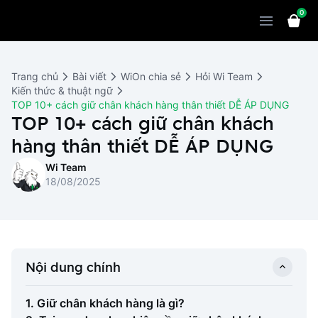
0
Sản phẩm
Giải pháp
WiOn POS
Trang chủ
Bài viết
WiOn chia sẻ
Hỏi Wi Team
Thiết bị
WiOn AI
Chatbot
Kiến thức & thuật ngữ
TOP 10+ cách giữ chân khách hàng thân thiết DỄ ÁP DỤNG
Bảng giá
WiOn Social
TOP 10+ cách giữ chân khách
Marketing
hàng thân thiết DỄ ÁP DỤNG
Cùng WiOn
WiOn E-commerce
CRM
Wi Team
WiOn F&B
Wi Team
Thiết kế website
Báo chí
18/08/2025
WiOn Dental
Liên hệ
Đối tác
WiOn Invoice
Khách hàng
Nội dung chính
Thông báo
1. Giữ chân khách hàng là gì?