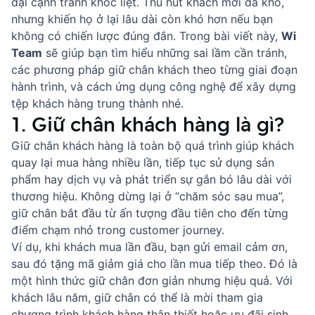
đại cạnh tranh khốc liệt. Thu hút khách mới đã khó,
nhưng khiến họ ở lại lâu dài còn khó hơn nếu bạn
không có chiến lược đúng đắn. Trong bài viết này,
Wi
Team
sẽ giúp bạn tìm hiểu những sai lầm cần tránh,
các phương pháp giữ chân khách theo từng giai đoạn
hành trình, và cách ứng dụng công nghệ để xây dựng
tệp
khách hàng trung thành
nhé.
1. Giữ chân khách hàng là gì?
Giữ chân khách hàng là toàn bộ quá trình giúp khách
quay lại mua hàng nhiều lần, tiếp tục sử dụng sản
phẩm hay dịch vụ và phát triển sự gắn bó lâu dài với
thương hiệu. Không dừng lại ở “chăm sóc sau mua”,
giữ chân bắt đầu từ ấn tượng đầu tiên cho đến từng
điểm chạm nhỏ trong customer journey.
Ví dụ, khi khách mua lần đầu, bạn gửi email cảm ơn,
sau đó tặng mã giảm giá cho lần mua tiếp theo. Đó là
một hình thức giữ chân đơn giản nhưng hiệu quả. Với
khách lâu năm, giữ chân có thể là mời tham gia
chương trình khách hàng thân thiết
hoặc ưu đãi sinh