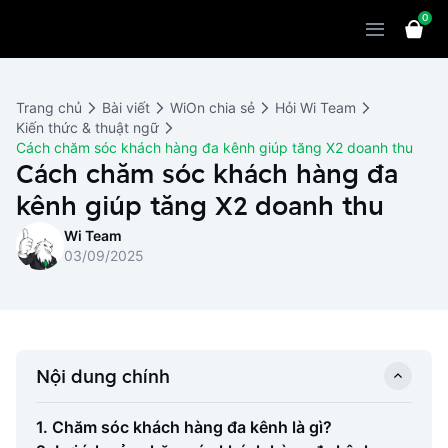
0
Sản phẩm
Giải pháp
WiOn POS
Trang chủ
Bài viết
WiOn chia sẻ
Hỏi Wi Team
Thiết bị
WiOn AI
Chatbot
Kiến thức & thuật ngữ
Cách chăm sóc khách hàng đa kênh giúp tăng X2 doanh thu
Bảng giá
WiOn Social
Cách chăm sóc khách hàng đa
Marketing
kênh giúp tăng X2 doanh thu
Cùng WiOn
WiOn E-commerce
CRM
Wi Team
WiOn F&B
Wi Team
Thiết kế website
Báo chí
03/09/2025
WiOn Dental
Liên hệ
Đối tác
WiOn Invoice
Khách hàng
Nội dung chính
Thông báo
1. Chăm sóc khách hàng đa kênh là gì?