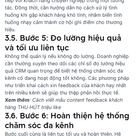
tiếp với khách hàng
chuyên nghiệp trong mọi tương
tác. Đồng thời, cần hướng dẫn họ cách
xử lý tình
huống khi gặp khách hàng khó tính
, nhằm biến tình
huống nhạy cảm thành cơ hội ghi điểm cho thương
hiệu.
3.5. Bước 5: Đo lường hiệu quả
và tối ưu liên tục
Không thể quản lý nếu không đo lường. Doanh nghiệp
cần thường xuyên theo dõi các chỉ số đo lường hiệu
quả CRM quan trọng để biết hệ thống chăm sóc đa
kênh có đang hoạt động tốt không. Các phương pháp
như triển khai
cách xin feedback của khách hay nhất
trên nhiều kênh sẽ giúp thu thập phản hồi thực tế.
Xem thêm
:
Cách viết mẫu content feedback khách
hàng THU HÚT triệu like
3.6. Bước 6: Hoàn thiện hệ thống
chăm sóc đa kênh
Bước cuối cùng là liên tục tối ưu và hoàn thiện. Hệ