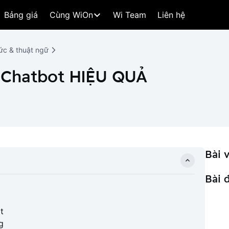
Bảng giá
Cùng WiOn
Wi Team
Liên hệ
ức & thuật ngữ
 Chatbot HIỆU QUẢ
Bài v
Bài 
t
g