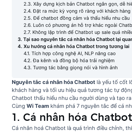
2.3. Xây dựng kịch bản Chatbot ngắn gọn, dễ hi
2.4. Đặt ra mức kỳ vọng rõ ràng với khách hàng
2.5. Để chatbot đồng cảm và thấu hiểu nhu cầu
2.6. Luôn có phương án hỗ trợ khác ngoài Chat
2.7. Không lập trình để Chatbot up sale quá nhiề
3. Tại sao nguyên tắc cá nhân hóa Chatbot lại qua
4. Xu hướng cá nhân hóa Chatbot trong tương lai
4.1. Tích hợp công nghệ AI, NLP nâng cao
4.2. Đa kênh và đồng bộ hóa trải nghiệm
4.3. Tương tác bằng giọng nói và hình ảnh
Nguyên tắc cá nhân hóa Chatbot
là yếu tố cốt 
khách hàng
và tối ưu hiệu quả tương tác tự độ
Chatbot
thấu hiểu nhu cầu người dùng và tạo ra
Cùng
Wi Team
khám phá 7 nguyên tắc để cá n
1. Cá nhân hóa Chatbot 
Cá nhân hoá Chatbot là quá trình điều chỉnh, th