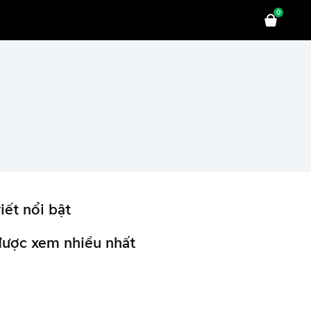
0
iết nổi bật
được xem nhiều nhất