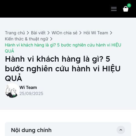
0
Sản phẩm
Giải pháp
WiOn POS
Trang chủ
Bài viết
WiOn chia sẻ
Hỏi Wi Team
Thiết bị
WiOn AI
Chatbot
Kiến thức & thuật ngữ
Hành vi khách hàng là gì? 5 bước nghiên cứu hành vi HIỆU
Bảng giá
WiOn Social
Marketing
QUẢ
Hành vi khách hàng là gì? 5
Cùng WiOn
WiOn E-commerce
CRM
bước nghiên cứu hành vi HIỆU
WiOn F&B
Wi Team
QUẢ
Thiết kế website
Báo chí
Wi Team
WiOn Dental
Liên hệ
Đối tác
25/09/2025
WiOn Invoice
Khách hàng
Thông báo
Nội dung chính