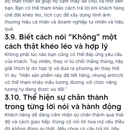
độ thân thiện sẽ giúp họ cảm thấy dễ chịu và nhớ đến
bạn. Bạn có thể tham khảo
cách trả lời khi khách hàng
chê đắt
khéo léo, tích cực để xây dựng hình ảnh
thương hiệu cá nhân và doanh nghiệp tự nhiên và hiệu
quả.
3.9. Biết cách nói “Không” một
cách thật khéo léo và hợp lý
Không phải lúc nào bạn cũng có thể đáp ứng yêu cầu
của khách. Tuy nhiên, thay vì từ chối thẳng thừng, hãy
giải thích lý do hợp lý và đưa ra phương án thay thế.
Ví dụ: “Hiện sản phẩm này đã hết hàng, nhưng anh/chị
có thể tham khảo mẫu tương đương với chức năng
tương tự đang được ưu đãi.”
3.10. Thể hiện sự chân thành
trong từng lời nói và hành động
Khách hàng dễ dàng cảm nhận sự chân thành qua thái
độ và cách giao tiếp. Đừng cố nói lời hoa mỹ nếu điều
đó không đúng sự thật. Nếu chưa có câu trả lời, hãy