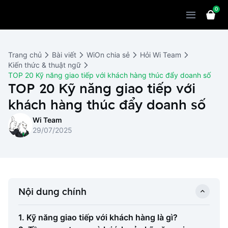
0
Sản phẩm
Giải pháp
WiOn POS
Trang chủ
Bài viết
WiOn chia sẻ
Hỏi Wi Team
Thiết bị
WiOn AI
Chatbot
Kiến thức & thuật ngữ
TOP 20 Kỹ năng giao tiếp với khách hàng thúc đẩy doanh số
Bảng giá
WiOn Social
TOP 20 Kỹ năng giao tiếp với
Marketing
khách hàng thúc đẩy doanh số
Cùng WiOn
WiOn E-commerce
CRM
Wi Team
WiOn F&B
Wi Team
Thiết kế website
Báo chí
29/07/2025
WiOn Dental
Liên hệ
Đối tác
WiOn Invoice
Khách hàng
Nội dung chính
Thông báo
1. Kỹ năng giao tiếp với khách hàng là gì?