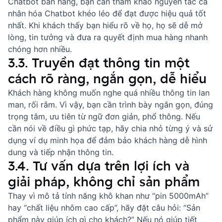
Chatbot bán hàng
, bạn cần tham khảo
nguyên tắc cá
nhân hóa Chatbot
khéo léo để đạt được hiệu quả tốt
nhất. Khi khách thấy bạn hiểu rõ về họ, họ sẽ dễ mở
lòng, tin tưởng và đưa ra quyết định mua hàng nhanh
chóng hơn nhiều.
3.3. Truyền đạt thông tin một
cách rõ ràng, ngắn gọn, dễ hiểu
Khách hàng không muốn nghe quá nhiều thông tin lan
man, rối rắm. Vì vậy, bạn cần trình bày ngắn gọn, đúng
trọng tâm, ưu tiên từ ngữ đơn giản, phổ thông. Nếu
cần nói về điều gì phức tạp, hãy chia nhỏ từng ý và sử
dụng ví dụ minh họa để đảm bảo khách hàng dễ hình
dung và tiếp nhận thông tin.
3.4. Tư vấn dựa trên lợi ích và
giải pháp, không chỉ sản phẩm
Thay vì mô tả tính năng khô khan như “pin 5000mAh”
hay “chất liệu nhôm cao cấp”, hãy đặt câu hỏi: “Sản
phẩm này giúp ích gì cho khách?” Nếu nó giúp tiết