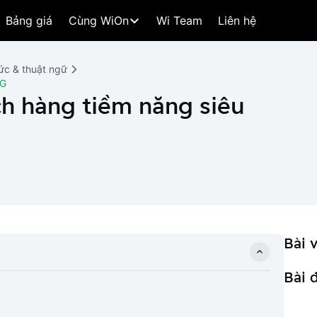
Bảng giá
Cùng WiOn
Wi Team
Liên hệ
ức & thuật ngữ
NG
ch hàng tiềm năng siêu
Bài v
Bài 