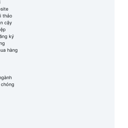
i
site
i thảo
in cậy
iệp
đăng ký
ăng
 mua hàng
 ngành
h chóng