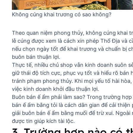
Không cúng khai trương có sao không?
Theo quan niệm phong thủy, không cúng khai trư
lễ cúng được xem là cách xin phép Thổ Địa và c
nếu chọn
ngày tốt để khai trương
và chuẩn bị c
buôn bán thuận lợi.
Thực tế, nhiều chủ shop vẫn kinh doanh suôn s
giữ thái độ tích cực, phục vụ tốt và hiểu rõ
bán 
tránh phạm phong thủy. Khi mọi yếu tố hài hòa, 
việc kinh doanh khởi đầu thuận lợi.
Buôn bán ế ẩm phải làm sao
? Trong trường hợp
bán ế ẩm bằng tỏi
là cách dân gian để cải thiệ
giải buôn bán ế ẩm bằng muối
để trừ xui. Ngoài 
được tin giúp kích tài lộc.
3. Trường hợp nào có 