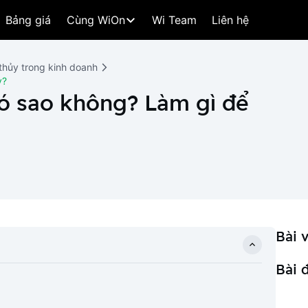
Bảng giá
Cùng WiOn
Wi Team
Liên hệ
thủy trong kinh doanh
y?
ó sao không? Làm gì để
Bài v
Bài 