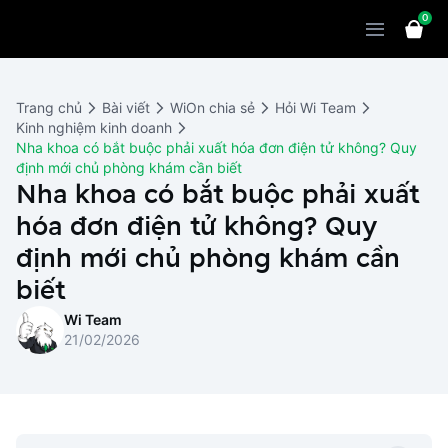
0
Sản phẩm
Giải pháp
WiOn POS
Trang chủ
Bài viết
WiOn chia sẻ
Hỏi Wi Team
Thiết bị
WiOn AI
Chatbot
Kinh nghiệm kinh doanh
Nha khoa có bắt buộc phải xuất hóa đơn điện tử không? Quy
Bảng giá
WiOn Social
Marketing
định mới chủ phòng khám cần biết
Nha khoa có bắt buộc phải xuất
Cùng WiOn
WiOn E-commerce
CRM
hóa đơn điện tử không? Quy
WiOn F&B
Wi Team
định mới chủ phòng khám cần
Thiết kế website
Báo chí
biết
WiOn Dental
Liên hệ
Đối tác
Wi Team
WiOn Invoice
Khách hàng
21/02/2026
Thông báo