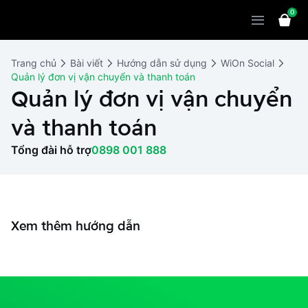
0
Sản phẩm
Giải pháp
WiOn POS
Trang chủ
Bài viết
Hướng dẫn sử dụng
WiOn Social
Quản lý đơn vị vận chuyển và thanh toán
Thiết bị
WiOn AI
Chatbot
Quản lý đơn vị vận chuyển
Bảng giá
WiOn Social
Marketing
và thanh toán
Cùng WiOn
WiOn E-commerce
CRM
Tổng đài hỗ trợ
0898 001 888
WiOn F&B
Wi Team
Thiết kế website
Báo chí
WiOn Dental
Liên hệ
Đối tác
Xem thêm hướng dẫn
WiOn Invoice
Khách hàng
Thông báo