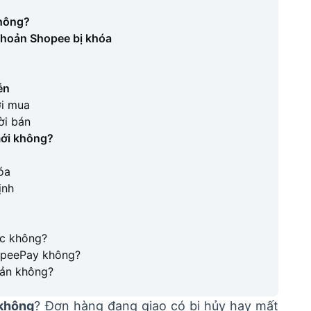
không?
 khoản Shopee bị khóa
ễn
ời mua
ời bán
mới không?
óa
ịnh
ợc không?
hopeePay không?
oản không?
 không
? Đơn hàng đang giao có bị hủy hay mất