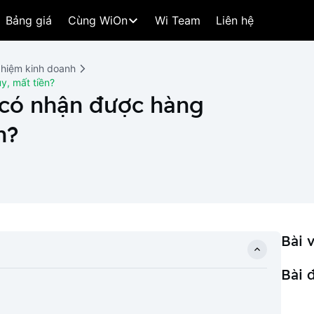
Bảng giá
Cùng WiOn
Wi Team
Liên hệ
ghiệm kinh doanh
y, mất tiền?
 có nhận được hàng
n?
Bài v
Bài 