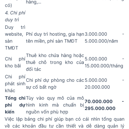
hàng,...
có)
4. Chi phí
duy trì
Duy trì
website,
Phí duy trì hosting, gia hạn
3.000.000 -
sàn
tên miền, phí sàn TMĐT
5.000.000/năm
TMĐT
Thuê kho chứa hàng hoặc
Chi phí
5.000.000 -
thuê chỗ trong kho của
kho bãi
15.000.000/tháng
đối tác
Chi phí
Chi phí dự phòng cho các
5.000.000 -
phát sinh
sự cố bất ngờ
20.000.000
khác
Tổng chi
Tùy vào quy mô của mô
70.000.000 -
phí dự
hình kinh mà chuẩn bị
295.000.000
kiến
nguồn vốn phù hợp
Việc lập bảng chi phí giúp bạn có cái nhìn tổng quan
về các khoản đầu tư cần thiết và dễ dàng quản lý