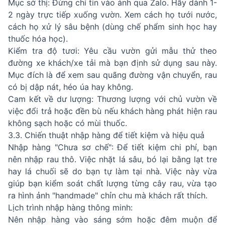
Mục sở thị: Đừng chỉ tin vào ảnh qua Zalo. Hãy dành 1-
2 ngày trực tiếp xuống vườn. Xem cách họ tưới nước,
cách họ xử lý sâu bệnh (dùng chế phẩm sinh học hay
thuốc hóa học).
Kiểm tra độ tươi: Yêu cầu vườn gửi mẫu thử theo
đường xe khách/xe tải mà bạn định sử dụng sau này.
Mục đích là để xem sau quãng đường vận chuyển, rau
có bị dập nát, héo úa hay không.
Cam kết về dư lượng: Thương lượng với chủ vườn về
việc đổi trả hoặc đền bù nếu khách hàng phát hiện rau
không sạch hoặc có mùi thuốc.
3.3. Chiến thuật nhập hàng để tiết kiệm và hiệu quả
Nhập hàng "Chưa sơ chế": Để tiết kiệm chi phí, bạn
nên nhập rau thô. Việc nhặt lá sâu, bó lại bằng lạt tre
hay lá chuối sẽ do bạn tự làm tại nhà. Việc này vừa
giúp bạn kiểm soát chất lượng từng cây rau, vừa tạo
ra hình ảnh "handmade" chỉn chu mà khách rất thích.
Lịch trình nhập hàng thông minh:
Nên nhập hàng vào sáng sớm hoặc đêm muộn để