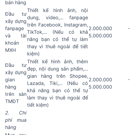
bán hàng
Thiết kế hình ảnh, nội
Đầu tư
dung, video,... fanpage
xây dựng
trên Facebook, Instagram,
fanpage
2.000.000 -
TikTok,... (Nếu có khả
và tài
5.000.000
năng bạn có thể tự làm
khoản
thay vì thuê ngoài để tiết
MXH
kiệm)
Thiết kế hình ảnh, thêm
Đầu tư
đẹp, nội dung sản phẩm,...
xây dựng
gian hàng trên Shopee,
gian
2.000.000 -
Lazada, Tiki,... (Nếu có
hàng
5.000.000
khả năng bạn có thể tự
trên sàn
làm thay vì thuê ngoài để
TMĐT
tiết kiệm)
2. Chi
phí mua
hàng