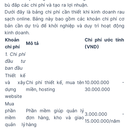
bù đắp các chi phí và tạo ra lợi nhuận.
Dưới đây là bảng chi phí cần thiết khi kinh doanh rau
sạch online. Bảng này bao gồm các khoản chi phí cơ
bản cần dự trù để khởi nghiệp và duy trì hoạt động
kinh doanh.
Khoản
Chi phí ước tính
Mô tả
chi phí
(VND)
1. Chi phí
đầu tư
ban đầu
Thiết kế
và xây
Chi phí thiết kế, mua tên
10.000.000 -
dựng
miền, hosting
30.000.000
website
Mua
phần
Phần mềm giúp quản lý
3.000.000 -
mềm
đơn hàng, kho và giao
15.000.000/năm
quản lý
hàng