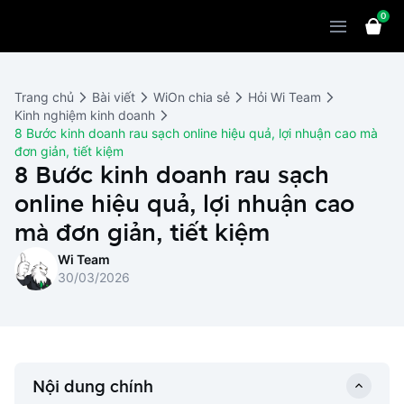
0
Sản phẩm
Giải pháp
WiOn POS
Trang chủ
Bài viết
WiOn chia sẻ
Hỏi Wi Team
Thiết bị
WiOn AI
Chatbot
Kinh nghiệm kinh doanh
8 Bước kinh doanh rau sạch online hiệu quả, lợi nhuận cao mà
Bảng giá
WiOn Social
Marketing
đơn giản, tiết kiệm
8 Bước kinh doanh rau sạch
Cùng WiOn
WiOn E-commerce
CRM
online hiệu quả, lợi nhuận cao
WiOn F&B
Wi Team
mà đơn giản, tiết kiệm
Thiết kế website
Báo chí
Wi Team
WiOn Dental
Liên hệ
Đối tác
30/03/2026
WiOn Invoice
Khách hàng
Thông báo
Nội dung chính