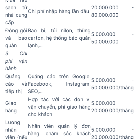
Mua rau
sạch từ
20.000.000 -
Chi phí nhập hàng lần đầu
nhà cung
80.000.000
cấp
Đóng gói
Bao bì, túi nilon, thùng
5.000.000 -
và bảo
carton, hệ thống bảo quản
50.000.000
quản
lạnh,...
3. Chi
phí vận
hành
Quảng
Quảng cáo trên Google,
5.000.000 -
cáo và
Facebook, Instagram,
50.000.000/tháng
tiếp thị
SEO,...
Hợp tác với các đơn vị
Giao
5.000.000 -
vận chuyển, phí giao hàng
hàng
20.000.000/tháng
cho khách
Lương
Nhân viên quản lý đơn
nhân
5.000.000 -
hàng, chăm sóc khách
viên (nếu
20.000.000/tháng