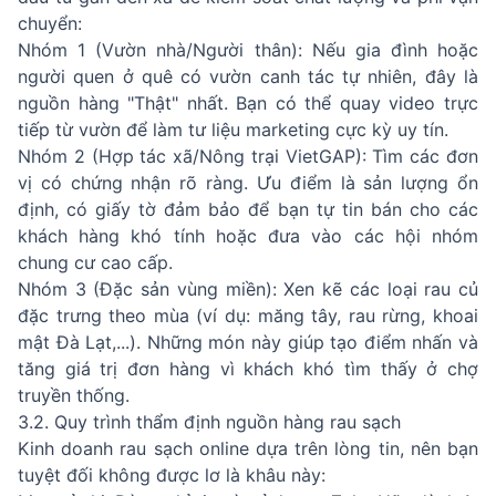
chuyển:
Nhóm 1 (Vườn nhà/Người thân): Nếu gia đình hoặc
người quen ở quê có vườn canh tác tự nhiên, đây là
nguồn hàng "Thật" nhất. Bạn có thể quay video trực
tiếp từ vườn để làm tư liệu marketing cực kỳ uy tín.
Nhóm 2 (Hợp tác xã/Nông trại VietGAP): Tìm các đơn
vị có chứng nhận rõ ràng. Ưu điểm là sản lượng ổn
định, có giấy tờ đảm bảo để bạn tự tin bán cho các
khách hàng khó tính hoặc đưa vào các hội nhóm
chung cư cao cấp.
Nhóm 3 (Đặc sản vùng miền): Xen kẽ các loại rau củ
đặc trưng theo mùa (ví dụ: măng tây, rau rừng, khoai
mật Đà Lạt,...). Những món này giúp tạo điểm nhấn và
tăng giá trị đơn hàng vì khách khó tìm thấy ở chợ
truyền thống.
3.2. Quy trình thẩm định nguồn hàng rau sạch
Kinh doanh rau sạch online dựa trên lòng tin, nên bạn
tuyệt đối không được lơ là khâu này: