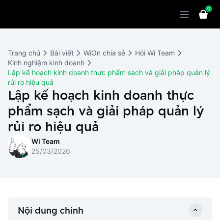
0
Sản phẩm
Giải pháp
WiOn POS
Trang chủ
Bài viết
WiOn chia sẻ
Hỏi Wi Team
Thiết bị
WiOn AI
Chatbot
Kinh nghiệm kinh doanh
Lập kế hoạch kinh doanh thực phẩm sạch và giải pháp quản lý
Bảng giá
WiOn Social
Marketing
rủi ro hiệu quả
Lập kế hoạch kinh doanh thực
Cùng WiOn
WiOn E-commerce
CRM
phẩm sạch và giải pháp quản lý
WiOn F&B
Wi Team
rủi ro hiệu quả
Thiết kế website
Báo chí
Wi Team
WiOn Dental
Liên hệ
Đối tác
25/03/2026
WiOn Invoice
Khách hàng
Thông báo
Nội dung chính