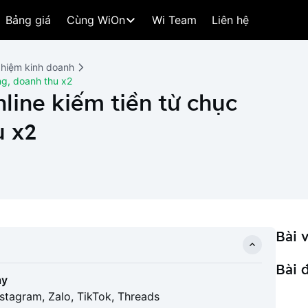
Bảng giá
Cùng WiOn
Wi Team
Liên hệ
ghiệm kinh doanh
ng, doanh thu x2
line kiếm tiền từ chục
u x2
Bài v
Bài 
ay
nstagram, Zalo, TikTok, Threads