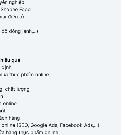
uyên nghiệp
, Shopee Food
mại điện tử
đồ đông lạnh,...)
 hiệu quả
 định
 mua thực phẩm online
, chất lượng
ển
 online
hút
hách hàng
online (SEO, Google Ads, Facebook Ads,...)
cửa hàng thực phẩm online