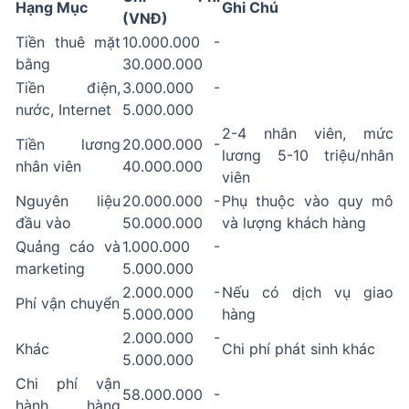
Hạng Mục
Ghi Chú
(VNĐ)
Tiền thuê mặt
10.000.000 -
bằng
30.000.000
Tiền điện,
3.000.000 -
nước, Internet
5.000.000
2-4 nhân viên, mức
Tiền lương
20.000.000 -
lương 5-10 triệu/nhân
nhân viên
40.000.000
viên
Nguyên liệu
20.000.000 -
Phụ thuộc vào quy mô
đầu vào
50.000.000
và lượng khách hàng
Quảng cáo và
1.000.000 -
marketing
5.000.000
2.000.000 -
Nếu có dịch vụ giao
Phí vận chuyển
5.000.000
hàng
2.000.000 -
Khác
Chi phí phát sinh khác
5.000.000
Chi phí vận
58.000.000 -
hành hàng