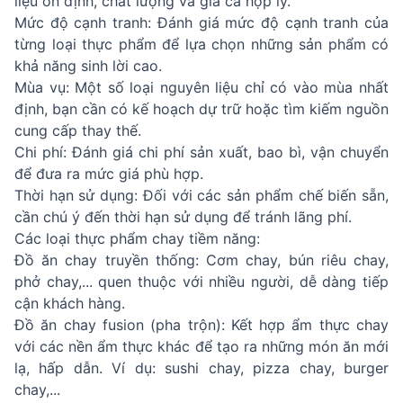
liệu ổn định, chất lượng và giá cả hợp lý.
Mức độ cạnh tranh: Đánh giá mức độ cạnh tranh của
từng loại thực phẩm để lựa chọn những sản phẩm có
khả năng sinh lời cao.
Mùa vụ: Một số loại nguyên liệu chỉ có vào mùa nhất
định, bạn cần có kế hoạch dự trữ hoặc tìm kiếm nguồn
cung cấp thay thế.
Chi phí: Đánh giá chi phí sản xuất, bao bì, vận chuyển
để đưa ra mức giá phù hợp.
Thời hạn sử dụng: Đối với các sản phẩm chế biến sẵn,
cần chú ý đến thời hạn sử dụng để tránh lãng phí.
Các loại thực phẩm chay tiềm năng:
Đồ ăn chay truyền thống: Cơm chay, bún riêu chay,
phở chay,... quen thuộc với nhiều người, dễ dàng tiếp
cận khách hàng.
Đồ ăn chay fusion (pha trộn): Kết hợp ẩm thực chay
với các nền ẩm thực khác để tạo ra những món ăn mới
lạ, hấp dẫn. Ví dụ: sushi chay, pizza chay, burger
chay,...