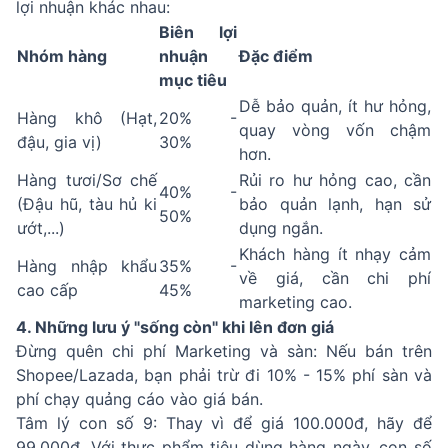
lợi nhuận khác nhau:
Biên lợi
Nhóm hàng
nhuận
Đặc điểm
mục tiêu
Dễ bảo quản, ít hư hỏng,
Hàng khô (Hạt,
20% -
quay vòng vốn chậm
đậu, gia vị)
30%
hơn.
Hàng tươi/Sơ chế
Rủi ro hư hỏng cao, cần
40% -
(Đậu hũ, tàu hủ ki
bảo quản lạnh, hạn sử
50%
ướt,...)
dụng ngắn.
Khách hàng ít nhạy cảm
Hàng nhập khẩu
35% -
về giá, cần chi phí
cao cấp
45%
marketing cao.
4. Những lưu ý "sống còn" khi lên đơn giá
Đừng quên chi phí Marketing và sàn: Nếu bán trên
Shopee/Lazada, bạn phải trừ đi 10% - 15% phí sàn và
phí chạy quảng cáo vào giá bán.
Tâm lý con số 9: Thay vì để giá 100.000đ, hãy để
99.000đ. Với thực phẩm tiêu dùng hàng ngày, con số