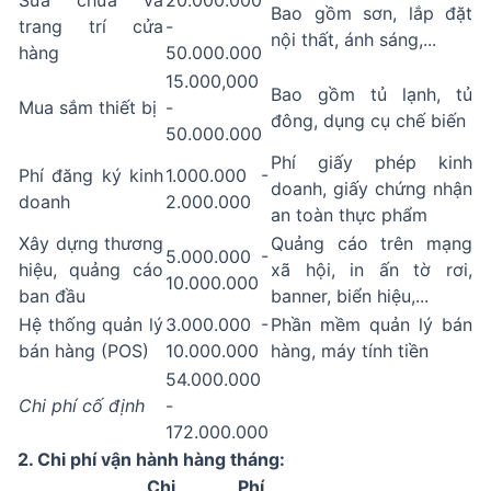
Sửa chữa và
20.000.000
Bao gồm sơn, lắp đặt
trang trí cửa
-
nội thất, ánh sáng,...
hàng
50.000.000
15.000,000
Bao gồm tủ lạnh, tủ
Mua sắm thiết bị
-
đông, dụng cụ chế biến
50.000.000
Phí giấy phép kinh
Phí đăng ký kinh
1.000.000 -
doanh, giấy chứng nhận
doanh
2.000.000
an toàn thực phẩm
Xây dựng thương
Quảng cáo trên mạng
5.000.000 -
hiệu, quảng cáo
xã hội, in ấn tờ rơi,
10.000.000
ban đầu
banner, biển hiệu,...
Hệ thống quản lý
3.000.000 -
Phần mềm quản lý bán
bán hàng (POS)
10.000.000
hàng, máy tính tiền
54.000.000
Chi phí cố định
-
172.000.000
2. Chi phí vận hành hàng tháng:
Chi Phí