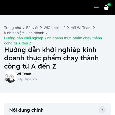
0
Sản phẩm
Giải pháp
WiOn POS
Trang chủ
Bài viết
WiOn chia sẻ
Hỏi Wi Team
Thiết bị
WiOn AI
Chatbot
Kinh nghiệm kinh doanh
Hướng dẫn khởi nghiệp kinh doanh thực phẩm chay thành
Bảng giá
WiOn Social
Marketing
công từ A đến Z
Hướng dẫn khởi nghiệp kinh
Cùng WiOn
WiOn E-commerce
CRM
doanh thực phẩm chay thành
WiOn F&B
Wi Team
công từ A đến Z
Thiết kế website
Báo chí
Wi Team
WiOn Dental
Liên hệ
Đối tác
09/04/2026
WiOn Invoice
Khách hàng
Thông báo
Nội dung chính