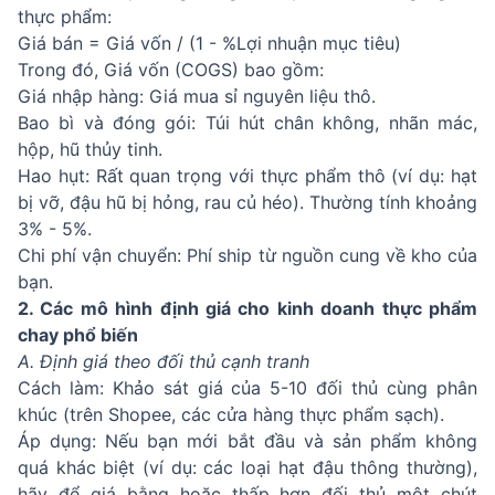
thực phẩm:
Giá bán = Giá vốn / (1 - %Lợi nhuận mục tiêu)
Trong đó, Giá vốn (COGS) bao gồm:
Giá nhập hàng: Giá mua sỉ nguyên liệu thô.
Bao bì và đóng gói: Túi hút chân không, nhãn mác,
hộp, hũ thủy tinh.
Hao hụt: Rất quan trọng với thực phẩm thô (ví dụ: hạt
bị vỡ, đậu hũ bị hỏng, rau củ héo). Thường tính khoảng
3% - 5%.
Chi phí vận chuyển: Phí ship từ nguồn cung về kho của
bạn.
2. Các mô hình định giá cho kinh doanh thực phẩm
chay phổ biến
A. Định giá theo đối thủ cạnh tranh
Cách làm: Khảo sát giá của 5-10 đối thủ cùng phân
khúc (trên Shopee, các cửa hàng thực phẩm sạch).
Áp dụng: Nếu bạn mới bắt đầu và sản phẩm không
quá khác biệt (ví dụ: các loại hạt đậu thông thường),
hãy để giá bằng hoặc thấp hơn đối thủ một chút