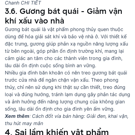
Chanh CHI TIẾT
3.6. Gương bát quái - Giảm vận
khí xấu vào nhà
Gương bát quái là vật phẩm phong thủy quen thuộc
dùng để hóa giải sát khí và bảo vệ nhà ở. Với thiết kế
đặc trưng, gương giúp phản xạ nguồn năng lượng xấu
từ bên ngoài, góp phần ổn định trường khí, mang lại
cảm giác an tâm cho các thành viên trong gia đình,
lâu dài ổn định cuộc sống bình an vững.
Nhiều gia đình băn khoăn
có nên treo gương bát quái
trước cửa nhà
để ngăn chặn vận xấu. Theo phong
thủy, chỉ nên sử dụng khi thật sự cần thiết, treo đúng
loại và đúng hướng, tránh lạm dụng gây phản tác dụng
và ảnh hưởng đến năng lượng chung của không gian
sống, lâu dài ổn định cho gia đình yên ấm vững.
Xem thêm
:
Cách đốt vía bán hàng: Giải đen, khai vận,
thu hút may mắn
4. Sai lầm khiến vật phẩm