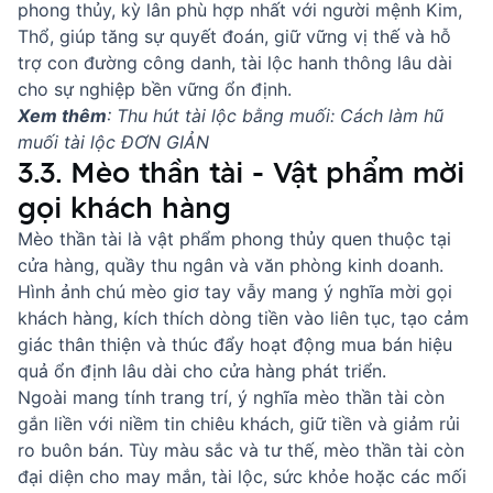
phong thủy, kỳ lân phù hợp nhất với người mệnh Kim,
Thổ, giúp tăng sự quyết đoán, giữ vững vị thế và hỗ
trợ con đường công danh, tài lộc hanh thông lâu dài
cho sự nghiệp bền vững ổn định.
Xem thêm
:
Thu hút tài lộc bằng muối: Cách làm hũ
muối tài lộc ĐƠN GIẢN
3.3. Mèo thần tài - Vật phẩm mời
gọi khách hàng
Mèo thần tài là vật phẩm phong thủy quen thuộc tại
cửa hàng, quầy thu ngân và văn phòng kinh doanh.
Hình ảnh chú mèo giơ tay vẫy mang ý nghĩa mời gọi
khách hàng, kích thích dòng tiền vào liên tục, tạo cảm
giác thân thiện và thúc đẩy hoạt động mua bán hiệu
quả ổn định lâu dài cho cửa hàng phát triển.
Ngoài mang tính trang trí,
ý nghĩa mèo thần tài
còn
gắn liền với niềm tin chiêu khách, giữ tiền và giảm rủi
ro buôn bán. Tùy màu sắc và tư thế, mèo thần tài còn
đại diện cho may mắn, tài lộc, sức khỏe hoặc các mối