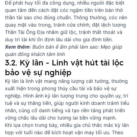
Để phát huy tối đa công dụng, nhiều người đặc biệt
quan tâm đến
cách đặt cóc ngậm tiền trên bàn thờ
thần tài
sao cho đúng chuẩn. Thông thường, cóc nên
quay mặt vào trong, tránh cửa chính, đặt lệch tượng
Thần Tài Ông Địa nhằm giữ lộc, tránh thất thoát và
duy trì tài khí ổn định lâu dài cho gia đình bền.
Xem thêm
:
Buôn bán ế ẩm phải làm sao: Mẹo giúp
quán đông khách tâm linh
3.2. Kỳ lân - Linh vật hút tài lộc
bảo vệ sự nghiệp
Kỳ lân là linh vật mang năng lượng cát tường, thường
xuất hiện trong phong thủy cầu tài và bảo vệ sự
nghiệp. Hình ảnh kỳ lân tượng trưng cho quyền uy, trí
tuệ và sự thăng tiến, giúp người kinh doanh tránh tiểu
nhân, củng cố danh tiếng và tạo nền tảng phát triển
vững chắc lâu dài cho tương lai bền vững mạnh.
Khi lựa chọn trưng bày, nhiều gia chủ thắc mắc
kỳ lân
hợp với tuổi nào
để kích hoạt vận may tối ưu. Theo