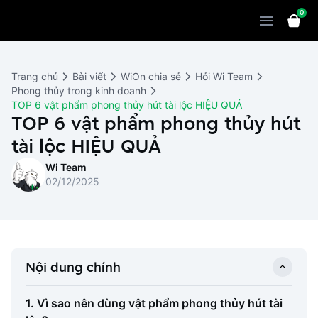
0
Sản phẩm
Giải pháp
WiOn POS
Trang chủ
Bài viết
WiOn chia sẻ
Hỏi Wi Team
Thiết bị
WiOn AI
Chatbot
Phong thủy trong kinh doanh
TOP 6 vật phẩm phong thủy hút tài lộc HIỆU QUẢ
Bảng giá
WiOn Social
TOP 6 vật phẩm phong thủy hút
Marketing
tài lộc HIỆU QUẢ
Cùng WiOn
WiOn E-commerce
CRM
Wi Team
WiOn F&B
Wi Team
Thiết kế website
Báo chí
02/12/2025
WiOn Dental
Liên hệ
Đối tác
WiOn Invoice
Khách hàng
Nội dung chính
Thông báo
1. Vì sao nên dùng vật phẩm phong thủy hút tài