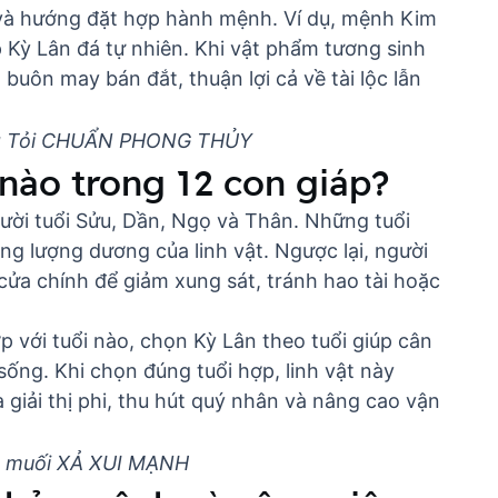
u và hướng đặt hợp hành mệnh. Ví dụ, mệnh Kim
Kỳ Lân đá tự nhiên. Khi vật phẩm tương sinh
 buôn may bán đắt, thuận lợi cả về tài lộc lẫn
ằng Tỏi CHUẨN PHONG THỦY
 nào trong 12 con giáp?
ười tuổi Sửu, Dần, Ngọ và Thân. Những tuổi
g lượng dương của linh vật. Ngược lại, người
cửa chính để giảm xung sát, tránh hao tài hoặc
p với tuổi nào
, chọn Kỳ Lân theo tuổi giúp cân
ống. Khi chọn đúng tuổi hợp, linh vật này
 giải thị phi, thu hút quý nhân và nâng cao vận
ng muối XẢ XUI MẠNH