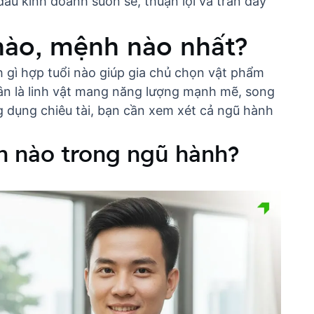
 đầu kinh doanh suôn sẻ, thuận lợi và tràn đầy
 nào, mệnh nào nhất?
gì hợp tuổi nào
giúp gia chủ chọn vật phẩm
ân là linh vật mang năng lượng mạnh mẽ, song
g dụng chiêu tài, bạn cần xem xét cả ngũ hành
h nào trong ngũ hành?