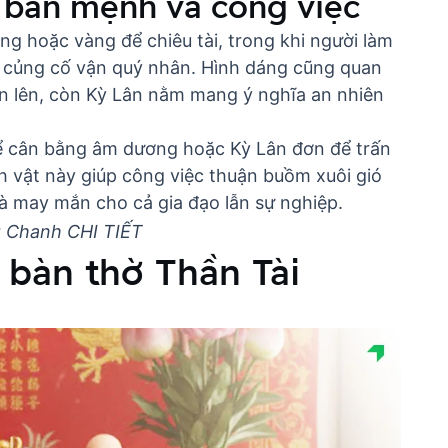
p bản mệnh và công việc
g hoặc vàng để chiêu tài, trong khi người làm
ể củng cố vận quý nhân. Hình dáng cũng quan
ến lên, còn Kỳ Lân nằm mang ý nghĩa an nhiên
để cân bằng âm dương hoặc Kỳ Lân đơn để trấn
h vật này giúp công việc thuận buồm xuôi gió
à may mắn cho cả gia đạo lẫn sự nghiệp.
g Chanh CHI TIẾT
 bàn thờ Thần Tài