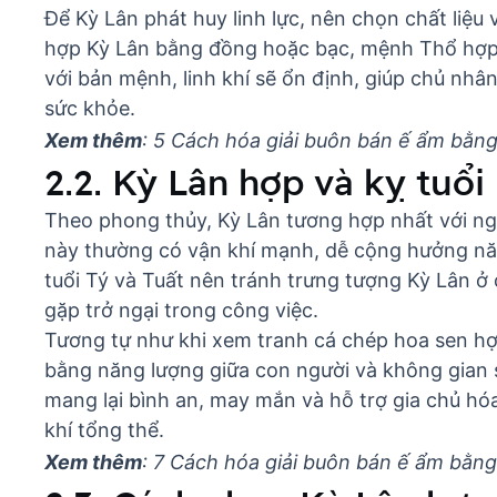
Để Kỳ Lân phát huy linh lực, nên chọn chất liệ
hợp Kỳ Lân bằng đồng hoặc bạc, mệnh Thổ hợp 
với bản mệnh, linh khí sẽ ổn định, giúp chủ nhân
sức khỏe.
Xem thêm
:
5 Cách hóa giải buôn bán ế ẩm b
2.2. Kỳ Lân hợp và kỵ tuổi
Theo phong thủy, Kỳ Lân tương hợp nhất với ng
này thường có vận khí mạnh, dễ cộng hưởng năn
tuổi Tý và Tuất nên tránh trưng tượng Kỳ Lân ở 
gặp trở ngại trong công việc.
Tương tự như khi xem
tranh cá chép hoa sen hợ
bằng năng lượng giữa con người và không gian s
mang lại bình an, may mắn và hỗ trợ gia chủ hóa
khí tổng thể.
Xem thêm
:
7 Cách hóa giải buôn bán ế ẩm bằ