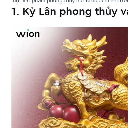
một
vật phẩm phong thủy hút tài lộc
chi tiết tr
1. Kỳ Lân phong thủy và