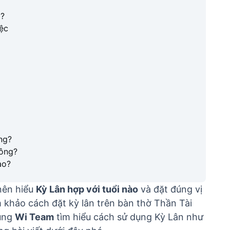
p?
ệc
ng?
hông?
ào?
 nên hiểu
Kỳ Lân hợp với tuổi nào
và đặt đúng vị
m khảo cách đặt kỳ lân trên bàn thờ Thần Tài
Cùng
Wi Team
tìm hiểu cách sử dụng Kỳ Lân như