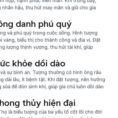
um họp, hạnh phúc viên mãn. Khi trưng bày,
 nhân hậu, thu hút may mắn và giữ cho gia
 công danh phú quý
sang và phú quý trong cuộc sống. Hình tượng
 vàng, biểu thị cho thành công và địa vị. Đặt
g lượng thịnh vượng, thu hút tài khí, giúp
sức khỏe dồi dào
và sự bình an. Tượng thường có hình ông râu
g dài lâu, ít bệnh tật. Khi đặt tượng, nên hướng
sủa để đón sinh khí, giúp gia chủ luôn dồi dào
phong thủy hiện đại
ọ là biểu tượng của ba yếu tố cốt lõi cho đời