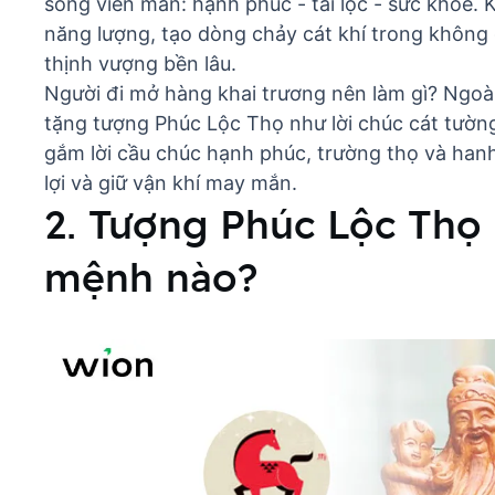
sống viên mãn: hạnh phúc - tài lộc - sức khỏe. K
năng lượng, tạo dòng chảy cát khí trong không 
thịnh vượng bền lâu.
Người đi mở hàng khai trương nên làm gì
? Ngoà
tặng tượng Phúc Lộc Thọ như lời chúc cát tườ
gắm lời cầu chúc hạnh phúc, trường thọ và hanh
lợi và giữ vận khí may mắn.
2. Tượng Phúc Lộc Thọ 
mệnh nào?