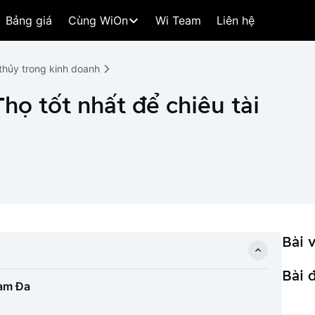
Bảng giá
Cùng WiOn
Wi Team
Liên hệ
thủy trong kinh doanh
Thọ tốt nhất để chiêu tài
Bài v
Bài 
Tam Đa