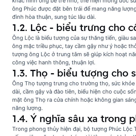
khắc hình ông bế trẻ nhỏ, thể hiện mong ước s
ông Phúc được đặt bên trái để mang năng lượng
đình hòa thuận, sung túc lâu dài.
1.2. Lộc - biểu trưng cho
Ông Lộc là biểu tượng của sự thăng tiến, giàu 
ông mặc triều phục, tay cầm gậy như ý hoặc thỏi
tượng ông Lộc ở trung tâm sẽ giúp kích hoạt năn
công việc hanh thông, thuận lợi.
1.3. Thọ - biểu tượng cho 
Ông Thọ tượng trưng cho trường thọ, sức khỏe 
dài, cầm gậy và đào tiên, biểu hiện cho cuộc sốn
mặt ông Thọ ra cửa chính hoặc không gian sáng 
năng lượng.
1.4. Ý nghĩa sâu xa trong 
Trong phong thủy hiện đại, bộ tượng Phúc Lộc Th