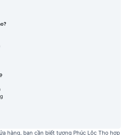
ào?
à
ọ
à
ng
cửa hàng, bạn cần biết tượng Phúc Lộc Thọ hợp