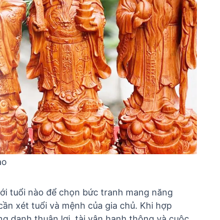
ào
ới tuổi nào
để chọn bức tranh mang năng
ần xét tuổi và mệnh của gia chủ. Khi hợp
ông danh thuận lợi, tài vận hanh thông và cuộc