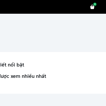
0
iết nổi bật
được xem nhiều nhất