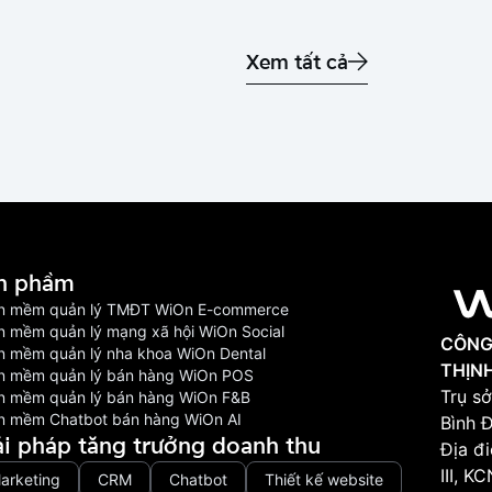
Xem tất cả
n phầm
n mềm quản lý TMĐT WiOn E-commerce
n mềm quản lý mạng xã hội WiOn Social
CÔNG
n mềm quản lý nha khoa WiOn Dental
THỊN
n mềm quản lý bán hàng WiOn POS
Trụ sở
n mềm quản lý bán hàng WiOn F&B
n mềm Chatbot bán hàng WiOn AI
Bình 
ải pháp tăng trưởng doanh thu
Địa đ
III, 
arketing
CRM
Chatbot
Thiết kế website