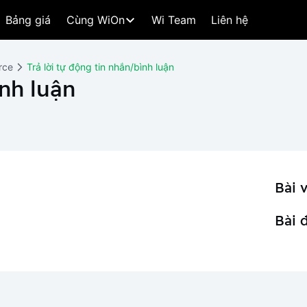
Bảng giá
Cùng WiOn
Wi Team
Liên hệ
rce
Trả lời tự động tin nhắn/bình luận
ình luận
Bài v
Bài 