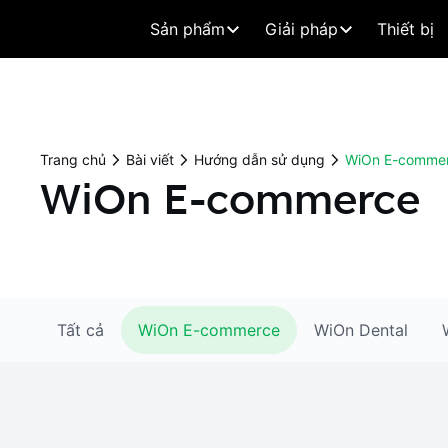
Sản phẩm
Giải pháp
Thiết bị
Trang chủ
Bài viết
Hướng dẫn sử dụng
WiOn E-comme
WiOn E-commerce
Tất cả
WiOn E-commerce
WiOn Dental