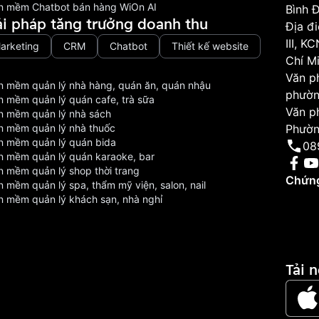
n mềm Chatbot bán hàng WiOn AI
Bình 
ải pháp tăng trưởng doanh thu
Địa đ
III, 
arketing
CRM
Chatbot
Thiết kế website
Chí M
Văn p
n mềm quản lý nhà hàng, quán ăn, quán nhậu
phườn
n mềm quản lý quán cafe, trà sữa
Văn p
n mềm quản lý nhà sách
n mềm quản lý nhà thuốc
Phườn
n mềm quản lý quán bida
08
n mềm quản lý quán karaoke, bar
n mềm quản lý shop thời trang
Chứng
 mềm quản lý spa, thẩm mỹ viện, salon, nail
n mềm quản lý khách sạn, nhà nghỉ
Tải 