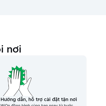
i nơi
Hướng dẫn, hỗ trợ cài đặt tận nơi
WiOn đồng hành cùng bạn ngay từ bước