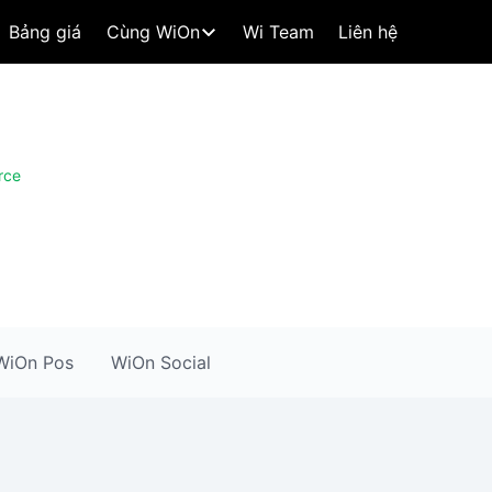
Bảng giá
Cùng WiOn
Wi Team
Liên hệ
rce
WiOn Pos
WiOn Social