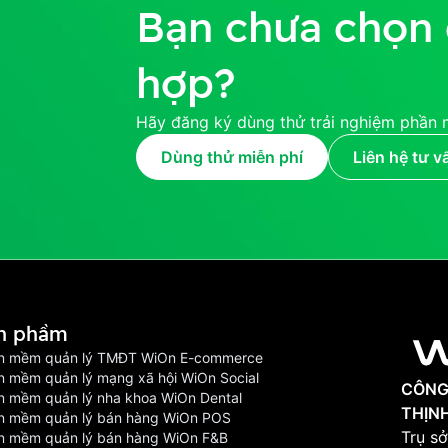
Bạn chưa chọn 
hợp?
Hãy đăng ký dùng thử trải nghiệm phần 
Dùng thử miễn phí
Liên hệ tư v
n phầm
n mềm quản lý TMĐT WiOn E-commerce
n mềm quản lý mạng xã hội WiOn Social
CÔNG
n mềm quản lý nha khoa WiOn Dental
THỊN
n mềm quản lý bán hàng WiOn POS
Trụ sở
n mềm quản lý bán hàng WiOn F&B