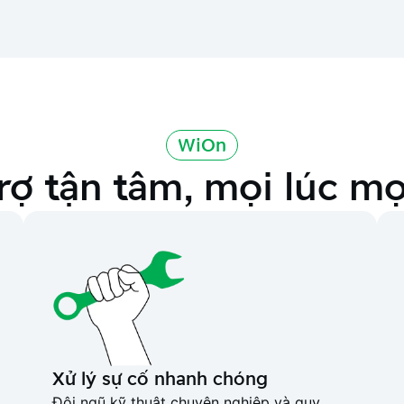
WiOn
rợ tận tâm, mọi lúc mọ
Xử lý sự cố nhanh chóng
Đội ngũ kỹ thuật chuyên nghiệp và quy