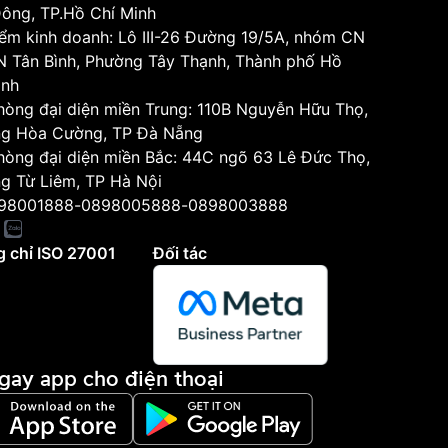
Đông, TP.Hồ Chí Minh
iểm kinh doanh: Lô III-26 Đường 19/5A, nhóm CN
KCN Tân Bình, Phường Tây Thạnh, Thành phố Hồ
inh
hòng đại diện miền Trung: 110B Nguyễn Hữu Thọ,
g Hòa Cường, TP Đà Nẵng
hòng đại diện miền Bắc: 44C ngõ 63 Lê Đức Thọ,
g Từ Liêm, TP Hà Nội
98001888
-
0898005888
-
0898003888
 chỉ ISO 27001
Đối tác
ngay app cho điện thoại