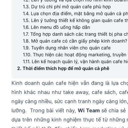
1.3. Dự trù chi phí mở quán cafe phù hợp
1.4. Lựa chọn địa điểm, mặt bằng mở quán cà p
1.5. Lên ý tưởng thiết kế không gian quán cafe t
1.6. Lên menu đồ uống hấp dẫn
1.7. Tổng hợp danh sách các trang thiết bị pha c
1.8. Mở quán cafe có cần giấy phép kinh doanh?
1.9. Tuyển dụng nhân viên cho quán cafe
1.10. Thực hiện các hoạt động marketing, truyền
1.11. Lên kế hoạch quản lý, vận hành quán cafe h
2. Thời điểm thích hợp để mở quán cà phê
Kinh doanh quán cafe hiện vẫn đang là lựa ch
hình khác nhau như take away, cafe sách, cafe
ngày càng nhiều, sức cạnh tranh ngày càng lớn,
lưỡng. Trong bài viết này,
Wi Team
sẽ chia sẻ
dựa trên những kinh nghiệm thực tế từ những n