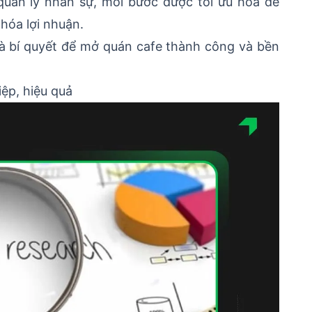
 quản lý nhân sự, mỗi bước được tối ưu hóa để
 hóa lợi nhuận.
à bí quyết để mở quán cafe thành công và bền
ệp, hiệu quả