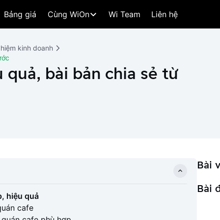
Bảng giá
Cùng WiOn
Wi Team
Liên hệ
ghiệm kinh doanh
ước
 quả, bài bản chia sẻ từ
Bài v
Bài 
, hiệu quả
quán cafe
h quán cafe phù hợp