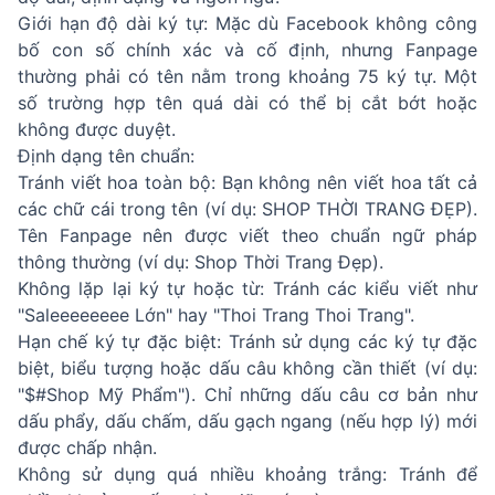
Giới hạn độ dài ký tự: Mặc dù Facebook không công
bố con số chính xác và cố định, nhưng Fanpage
thường phải có tên nằm trong khoảng 75 ký tự. Một
số trường hợp tên quá dài có thể bị cắt bớt hoặc
không được duyệt.
Định dạng tên chuẩn:
Tránh viết hoa toàn bộ: Bạn không nên viết hoa tất cả
các chữ cái trong tên (ví dụ: SHOP THỜI TRANG ĐẸP).
Tên Fanpage nên được viết theo chuẩn ngữ pháp
thông thường (ví dụ: Shop Thời Trang Đẹp).
Không lặp lại ký tự hoặc từ: Tránh các kiểu viết như
"Saleeeeeeee Lớn" hay "Thoi Trang Thoi Trang".
Hạn chế ký tự đặc biệt: Tránh sử dụng các ký tự đặc
biệt, biểu tượng hoặc dấu câu không cần thiết (ví dụ:
"$#Shop Mỹ Phẩm"). Chỉ những dấu câu cơ bản như
dấu phẩy, dấu chấm, dấu gạch ngang (nếu hợp lý) mới
được chấp nhận.
Không sử dụng quá nhiều khoảng trắng: Tránh để