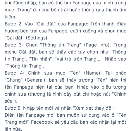
khi đăng nhập, bạn có thể tìm Fanpage của mình trong
mục "Trang" ở menu bên trái hoặc thông qua thanh tìm
kiếm.
Bước 2: Vào "Cài đặt" của Fanpage: Trên thanh điều
hướng bên trái của Fanpage, cuộn xuống và chọn mục
"Cài đặt" (Settings).
Bước 3: Chọn "Thông tin Trang" (Page Info). Trong
menu Cài đặt, bạn sẽ thấy các tùy chọn như "Thông
tin Trang", "Tin nhắn", "Vai trò trên Trang",... Nhấp vào
"Thông tin Trang".
Bước 4: Chỉnh sửa mục "Tên" (Name): Tại phần
"Chung" (General), bạn sẽ thấy trường "Tên" hiển thị
tên Fanpage hiện tại của bạn. Nhấp vào biểu tượng
chỉnh sửa (thường là hình cây bút chì hoặc nút "Chỉnh
sửa").
Bước 5: Nhập tên mới và nhấn "Xem xét thay đổi":
Điền tên Fanpage mới bạn muốn sử dụng vào ô "Tên
Trang mới". Facebook sẽ yêu cầu bạn xác nhận lại một
lần nữa.