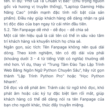
tên. Ví dụ: "Phở Gà Ta Chuẩn Vị Bắc" (chú trọng nguồn
gốc và hương vị truyền thống), "Laptop Gaming Hiệu
Năng Cao" (nhấn mạnh đặc tính nổi bật của sản
phẩm). Điều này giúp khách hàng dễ dàng nhận ra giá
trị độc đáo của bạn ngay từ cái nhìn đầu tiên.
5.2. Tên Fanpage dễ nhớ - dễ đọc - dễ chia sẻ
Một cái tên hiệu quả là cái tên có thể in sâu vào tâm
trí khách hàng và khuyến khích họ chia sẻ.
Ngắn gọn, súc tích: Tên Fanpage không nên quá dài
dòng. Theo kinh nghiệm, tên có độ dài vừa phải
(khoảng dưới 3 - 4 từ tiếng Việt có nghĩa) thường dễ
nhớ hơn. Ví dụ, thay vì "Trung Tâm Đào Tạo Lập Trình
Web Bằng Ngôn Ngữ Python Chuyên Sâu", hãy rút gọn
thành "Lập Trình Python Pro" hoặc "Học Python
Nhanh".
Dễ đọc và dễ phát âm: Tránh các từ ngữ khó đọc, khó
phát âm hoặc các ký tự đặc biệt làm rối mắt, giúp
khách hàng có thể dễ dàng nói ra tên Fanpage của
bạn cho người khác, thúc đẩy truyền miệng.