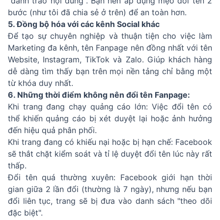
"đánh tráo nội dung". Bạn nên áp dụng mẹo đổi tên 2
bước (như tôi đã chia sẻ ở trên) để an toàn hơn.
5. Đồng bộ hóa với các kênh Social khác
Để tạo sự chuyên nghiệp và thuận tiện cho việc làm
Marketing đa kênh, tên Fanpage nên đồng nhất với tên
Website, Instagram, TikTok và Zalo. Giúp khách hàng
dễ dàng tìm thấy bạn trên mọi nền tảng chỉ bằng một
từ khóa duy nhất.
6. Những thời điểm không nên đổi tên Fanpage:
Khi trang đang chạy quảng cáo lớn: Việc đổi tên có
thể khiến quảng cáo bị xét duyệt lại hoặc ảnh hưởng
đến hiệu quả phân phối.
Khi trang đang có khiếu nại hoặc bị hạn chế: Facebook
sẽ thắt chặt kiểm soát và tỉ lệ duyệt đổi tên lúc này rất
thấp.
Đổi tên quá thường xuyên: Facebook giới hạn thời
gian giữa 2 lần đổi (thường là 7 ngày), nhưng nếu bạn
đổi liên tục, trang sẽ bị đưa vào danh sách "theo dõi
đặc biệt".