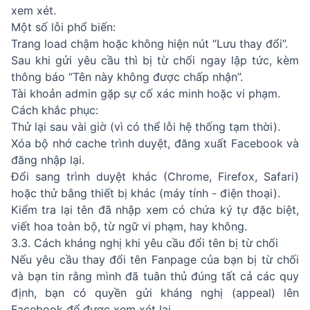
xem xét.
Một số lỗi phổ biến:
Trang load chậm hoặc không hiện nút “Lưu thay đổi”.
Sau khi gửi yêu cầu thì bị từ chối ngay lập tức, kèm
thông báo “Tên này không được chấp nhận”.
Tài khoản admin gặp sự cố xác minh hoặc vi phạm.
Cách khắc phục:
Thử lại sau vài giờ (vì có thể lỗi hệ thống tạm thời).
Xóa bộ nhớ cache trình duyệt, đăng xuất Facebook và
đăng nhập lại.
Đổi sang trình duyệt khác (Chrome, Firefox, Safari)
hoặc thử bằng thiết bị khác (máy tính - điện thoại).
Kiểm tra lại tên đã nhập xem có chứa ký tự đặc biệt,
viết hoa toàn bộ, từ ngữ vi phạm, hay không.
3.3. Cách kháng nghị khi yêu cầu đổi tên bị từ chối
Nếu yêu cầu thay đổi tên Fanpage của bạn bị từ chối
và bạn tin rằng mình đã tuân thủ đúng tất cả các quy
định, bạn có quyền gửi kháng nghị (appeal) lên
Facebook để được xem xét lại.