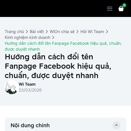
0
Sản phẩm
Giải pháp
WiOn POS
Trang chủ
Bài viết
WiOn chia sẻ
Hỏi Wi Team
Thiết bị
WiOn AI
Chatbot
Kinh nghiệm kinh doanh
Hướng dẫn cách đổi tên Fanpage Facebook hiệu quả, chuẩn,
Bảng giá
WiOn Social
Marketing
được duyệt nhanh
Hướng dẫn cách đổi tên
Cùng WiOn
WiOn E-commerce
CRM
Fanpage Facebook hiệu quả,
WiOn F&B
Wi Team
chuẩn, được duyệt nhanh
Thiết kế website
Báo chí
Wi Team
WiOn Dental
Liên hệ
Đối tác
23/03/2026
WiOn Invoice
Khách hàng
Thông báo
Nội dung chính