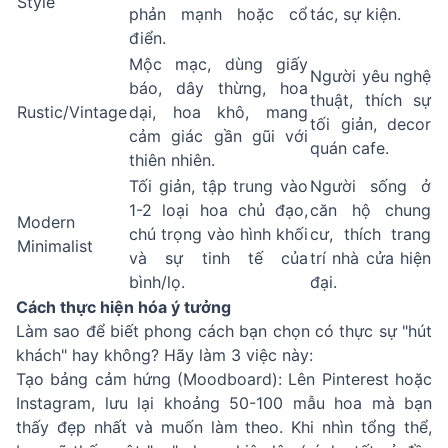
Style
phản mạnh hoặc cổ
tác, sự kiện.
điển.
Mộc mạc, dùng giấy
Người yêu nghệ
báo, dây thừng, hoa
thuật, thích sự
Rustic/Vintage
dại, hoa khô, mang
tối giản, decor
cảm giác gần gũi với
quán cafe.
thiên nhiên.
Tối giản, tập trung vào
Người sống ở
1-2 loại hoa chủ đạo,
căn hộ chung
Modern
chú trọng vào hình khối
cư, thích trang
Minimalist
và sự tinh tế của
trí nhà cửa hiện
bình/lọ.
đại.
Cách thực hiện hóa ý tưởng
Làm sao để biết phong cách bạn chọn có thực sự "hút
khách" hay không? Hãy làm 3 việc này:
Tạo bảng cảm hứng (Moodboard): Lên Pinterest hoặc
Instagram, lưu lại khoảng 50-100 mẫu hoa mà bạn
thấy đẹp nhất và muốn làm theo. Khi nhìn tổng thể,