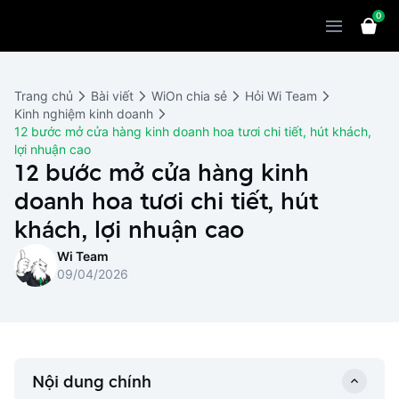
0
Sản phẩm
Giải pháp
WiOn POS
Trang chủ
Bài viết
WiOn chia sẻ
Hỏi Wi Team
Thiết bị
WiOn AI
Chatbot
Kinh nghiệm kinh doanh
12 bước mở cửa hàng kinh doanh hoa tươi chi tiết, hút khách,
Bảng giá
WiOn Social
Marketing
lợi nhuận cao
12 bước mở cửa hàng kinh
Cùng WiOn
WiOn E-commerce
CRM
doanh hoa tươi chi tiết, hút
WiOn F&B
Wi Team
khách, lợi nhuận cao
Thiết kế website
Báo chí
Wi Team
WiOn Dental
Liên hệ
Đối tác
09/04/2026
WiOn Invoice
Khách hàng
Thông báo
Nội dung chính