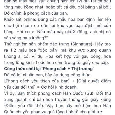
bạn sẽ thấy một "gu" chung hiện lên (ví dụ: tất cả đều
tông màu hồng nhạt, hoặc tất cả đều gói bằng vải bố).
Đó chính là phong cách của bạn.
Khảo sát online: Đăng các mẫu hoa bạn định làm lên
các hội nhóm cư dân tại khu vực bạn định mở cửa
hàng. Hỏi xem: "Nếu mẫu này giá X đồng, anh chị có
sẵn sàng mua không?".
Thử nghiệm sản phẩm đặc trưng (Signature): Hãy tạo
ra 1-2 mẫu hoa "độc bản" mà khu vực xung quanh
không ai có. Ví dụ: Hoa kết hợp với gấu bông, hoa
trong lồng kính, hoặc hoa cắm trong túi giấy cao cấp.
Công thức chốt lại "Phong cách + Thị trường"
Để có lợi nhuận cao, hãy áp dụng công thức:
[Phong cách yêu thích của bạn] + [Giải quyết điểm
yếu của đối thủ] = Cơ hội kinh doanh.
Ví dụ: Bạn thích phong cách Hàn Quốc (Gu). Đối thủ
xung quanh chỉ bán hoa truyền thống gói giấy kiếng
(Điểm yếu đối thủ). Vậy bạn hãy mở tiệm hoa Hàn
Quốc chuyên phục vụ quà tặng tinh tế cho giới trẻ.