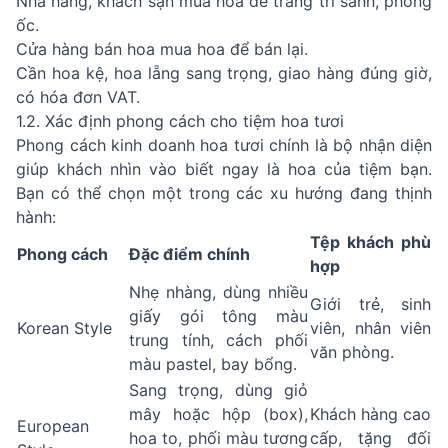
Nhà hàng, khách sạn mua hoa để trang trí sảnh, phòng
ốc.
Cửa hàng bán hoa mua hoa để bán lại.
Cần hoa kệ, hoa lẵng sang trọng, giao hàng đúng giờ,
có hóa đơn VAT.
1.2. Xác định phong cách cho tiệm hoa tươi
Phong cách kinh doanh hoa tươi chính là bộ nhận diện
giúp khách nhìn vào biết ngay là hoa của tiệm bạn.
Bạn có thể chọn một trong các xu hướng đang thịnh
hành:
Tệp khách phù
Phong cách
Đặc điểm chính
hợp
Nhẹ nhàng, dùng nhiều
Giới trẻ, sinh
giấy gói tông màu
Korean Style
viên, nhân viên
trung tính, cách phối
văn phòng.
màu pastel, bay bổng.
Sang trọng, dùng giỏ
mây hoặc hộp (box),
Khách hàng cao
European
hoa to, phối màu tương
cấp, tặng đối