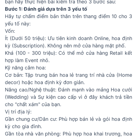
bạn hãy thực hiện bài kiểm tra theo 3 bước sau:
Bước 1: Đánh giá dựa trên 3 yếu tố
Hãy tự chấm điểm bản thân trên thang điểm 10 cho 3
yếu tố này:
Vốn:
Ít (Dưới 50 triệu): Ưu tiên kinh doanh Online, hoa định
kỳ (Subscription). Không nên mở cửa hàng mặt phố.
Khá (100 - 300 triệu): Có thể mở cửa hàng Retail kết
hợp làm Event nhỏ.
Kỹ năng cắm hoa:
Cơ bản: Tập trung bán hoa lẻ trang trí nhà cửa (Home
decor) hoặc hoa định kỳ đơn giản.
Nâng cao/Nghệ thuật: Đánh mạnh vào mảng Hoa cưới
(Wedding) và Sự kiện cao cấp vì ở đây khách trả tiền
cho "chất xám" của bạn.
Vị trí địa lý:
Gần chung cư/Dân cư: Phù hợp bán lẻ và gói hoa định
kỳ cho gia đình.
Gần tòa nhà văn phòng: Phù hợp hoa khai trương, hoa