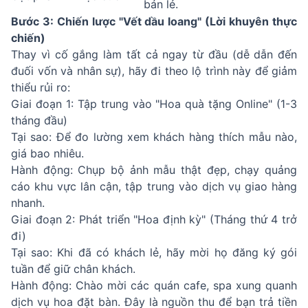
bán lẻ.
Bước 3: Chiến lược "Vết dầu loang" (Lời khuyên thực
chiến)
Thay vì cố gắng làm tất cả ngay từ đầu (dễ dẫn đến
đuối vốn và nhân sự), hãy đi theo lộ trình này để giảm
thiểu rủi ro:
Giai đoạn 1: Tập trung vào "Hoa quà tặng Online" (1-3
tháng đầu)
Tại sao: Để đo lường xem khách hàng thích mẫu nào,
giá bao nhiêu.
Hành động: Chụp bộ ảnh mẫu thật đẹp, chạy quảng
cáo khu vực lân cận, tập trung vào dịch vụ giao hàng
nhanh.
Giai đoạn 2: Phát triển "Hoa định kỳ" (Tháng thứ 4 trở
đi)
Tại sao: Khi đã có khách lẻ, hãy mời họ đăng ký gói
tuần để giữ chân khách.
Hành động: Chào mời các quán cafe, spa xung quanh
dịch vụ hoa đặt bàn. Đây là nguồn thu để bạn trả tiền