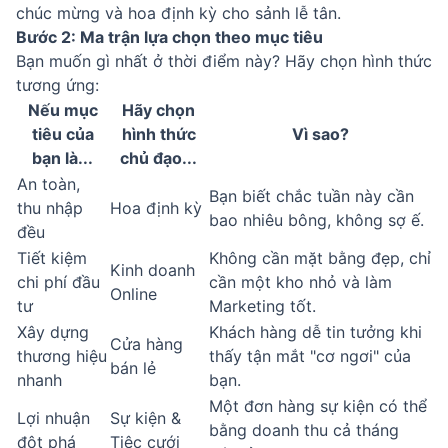
chúc mừng và hoa định kỳ cho sảnh lễ tân.
Bước 2: Ma trận lựa chọn theo mục tiêu
Bạn muốn gì nhất ở thời điểm này? Hãy chọn hình thức
tương ứng:
Nếu mục
Hãy chọn
tiêu của
hình thức
Vì sao?
bạn là...
chủ đạo...
An toàn,
Bạn biết chắc tuần này cần
thu nhập
Hoa định kỳ
bao nhiêu bông, không sợ ế.
đều
Tiết kiệm
Không cần mặt bằng đẹp, chỉ
Kinh doanh
chi phí đầu
cần một kho nhỏ và làm
Online
tư
Marketing tốt.
Xây dựng
Khách hàng dễ tin tưởng khi
Cửa hàng
thương hiệu
thấy tận mắt "cơ ngơi" của
bán lẻ
nhanh
bạn.
Một đơn hàng sự kiện có thể
Lợi nhuận
Sự kiện &
bằng doanh thu cả tháng
đột phá
Tiệc cưới