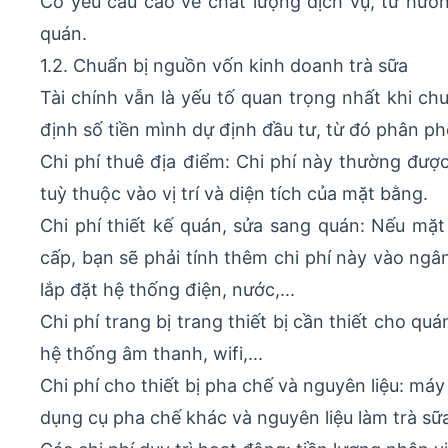
Có yêu cầu cao về chất lượng dịch vụ, từ hươ
quán.
1.2. Chuẩn bị nguồn vốn kinh doanh trà sữa
Tài chính vẫn là yếu tố quan trọng nhất khi ch
định số tiền mình dự định đầu tư, từ đó phân p
Chi phí thuê địa điểm: Chi phí này thường được
tuỳ thuộc vào vị trí và diện tích của mặt bằng.
Chi phí thiết kế quán, sửa sang quán: Nếu m
cấp, bạn sẽ phải tính thêm chi phí này vào ngân
lắp đặt hệ thống điện, nước,...
Chi phí trang bị trang thiết bị cần thiết cho q
hệ thống âm thanh, wifi,...
Chi phí cho thiết bị pha chế và nguyên liệu: má
dụng cụ pha chế khác và nguyên liệu làm trà sữ