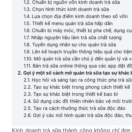
1.2. Chuẩn bị nguồn vốn kinh doanh trà sữa
1.3. Chọn hình thức kinh doanh trà sữa
1.4. Lựa chọn địa điểm kinh doanh theo số vốn
1.5. Thiết kế menu quán trà sữa hấp dẫn
1.6. Chuẩn bị máy móc, thiết bị pha chế, dụng c
1.7. Nhập nguyên liệu làm trà sữa chất lượng
1.8. Tuyển dụng nhân sự cho quán trà sữa
1.9. Lên kế hoạch truyền thông hiệu quả cho tiệ
1.10. Mở quán trà sữa cần chú ý đến quản lý và 
1.11. Bán trà sữa online thông qua các app đặt 
2. Gợi ý một số cách mở quán trà sữa tạo sự khác 
2.1. Học hỏi và sáng tạo ra công thức pha trà s
2.2. Tạo sự khác biệt trong phong cách thiết kế
2.3. Tạo sự khác biệt trong thiết kế bao bì
2.4. Sử dụng các đồ thiên nhiên bảo vệ môi trư
2.5. Tạo ra cách thưởng thức trà sữa độc đáo
2.6. Gợi ý các mô hình quán trà sữa độc đáo, th
Kinh doanh trà sữa thành công không chỉ đơn 