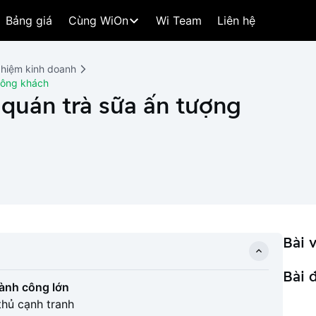
Bảng giá
Cùng WiOn
Wi Team
Liên hệ
ghiệm kinh doanh
đông khách
quán trà sữa ấn tượng
Bài v
Bài 
hành công lớn
thủ cạnh tranh