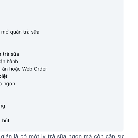
ụ mở quán trà sữa
m trà sữa
vận hành
đồ ăn hoặc Web Order
biệt
ữa ngon
ờng
u hút
giản là có một ly trà sữa ngon mà còn cần sự