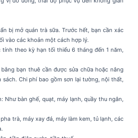
ng vị đồ uống, thái độ phục vụ đến không gian
uẩn bị mở quán trà sữa. Trước hết, bạn cần xác
hối vào các khoản một cách hợp lý.
 tính theo kỳ hạn tối thiểu 6 tháng đến 1 năm,
ặt bằng bạn thuê cần được sửa chữa hoặc nâng
 sách. Chi phí bao gồm sơn lại tường, nội thất,
uán: Như bàn ghế, quạt, máy lạnh, quầy thu ngân,
y pha trà, máy xay đá, máy làm kem, tủ lạnh, các
a.