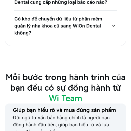
tuân thủ các tiêu chuẩn bảo mật ngành, sử
Dental cung cấp những loại báo cáo nào?
dụng mã hóa và các giao thức truy cập an
toàn để bảo vệ dữ liệu của phòng khám và
Phần mềm nha khoa online WiOn Dental có
Có khó để chuyển dữ liệu từ phần mềm
thông tin khách hàng.
thể tạo ra các báo cáo về nhân khẩu học
quản lý nha khoa cũ sang WiOn Dental
của bệnh nhân, lịch sử điều trị, thu chi,
không?
hiệu suất của nhân viên, doanh thu, lãi lỗ
của từng chi nhánh,... hỗ trợ phòng khám
WiOn cung cấp dịch vụ hỗ trợ chuyển đổi
trong việc ra quyết định dựa trên dữ liệu.
dữ liệu từ phần mềm cũ sang WiOn Dental,
giúp quá trình chuyển đổi của bạn diễn ra
dễ dàng, nhanh chóng và không mất dữ
Mỗi bước trong hành trình của
liệu quan trọng.
bạn đều có sự đồng hành từ
Wi Team
Giúp bạn hiểu rõ và mua đúng sản phẩm
Đội ngũ tư vấn bán hàng chính là người bạn
đồng hành đầu tiên, giúp bạn hiểu rõ và lựa