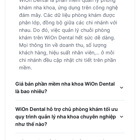
WiOn Dental là phần mềm quản lý phòng
khám nha khoa, ứng dụng trên công nghệ
đám mây. Các dữ liệu phòng khám được
phân lớp, đồng bộ giữa các chi nhánh với
nhau. Do đó, việc quản lý chuỗi phòng
khám trên WiOn Dental hết sức dễ dàng.
Mọi thông tin về doanh thu, số lượng
khách hàng, hiệu suất nhân viên,... ở mỗi
chi nhánh đều cập nhật chi tiết trên phần
mềm.
Giá bán phần mềm nha khoa WiOn Dental
là bao nhiêu?
Chỉ từ 50.000 đồng/tháng, chủ phòng
WiOn Dental hỗ trợ chủ phòng khám tối ưu
khám có thể sở hữu ngay phần mềm quản
quy trình quản lý nha khoa chuyên nghiệp
lý nha khoa online chuyên nghiệp. Hơn
như thế nào?
nữa, phần mềm WiOn Dental có nhiều
chương trình ưu đãi hấp dẫn, trợ giá cho