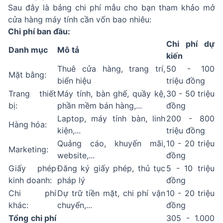
Sau đây là bảng chi phí mẫu cho bạn tham khảo mở
cửa hàng máy tính cần vốn bao nhiêu:
Chi phí ban đầu:
Chi phí dự
Danh mục
Mô tả
kiến
Thuê cửa hàng, trang trí,
50 - 100
Mặt bằng:
biển hiệu
triệu đồng
Trang thiết
Máy tính, bàn ghế, quầy kệ,
30 - 50 triệu
bị:
phần mềm bán hàng,...
đồng
Laptop, máy tính bàn, linh
200 - 800
Hàng hóa:
kiện,...
triệu đồng
Quảng cáo, khuyến mãi,
10 - 20 triệu
Marketing:
website,...
đồng
Giấy phép
Đăng ký giấy phép, thủ tục
5 - 10 triệu
kinh doanh:
pháp lý
đồng
Chi phí
Dự trữ tiền mặt, chi phí vận
10 - 20 triệu
khác:
chuyển,...
đồng
Tổng chi phí
305 - 1.000