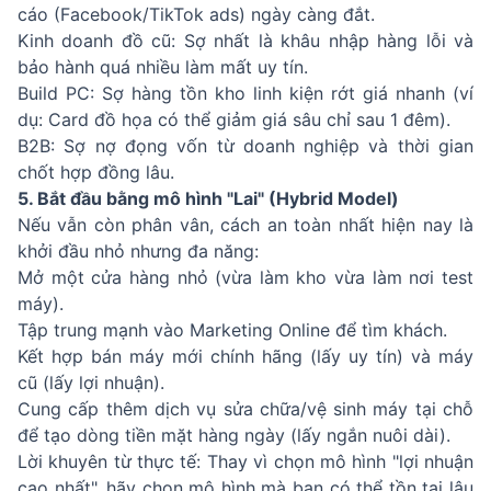
cáo (Facebook/TikTok ads) ngày càng đắt.
Kinh doanh đồ cũ: Sợ nhất là khâu nhập hàng lỗi và
bảo hành quá nhiều làm mất uy tín.
Build PC: Sợ hàng tồn kho linh kiện rớt giá nhanh (ví
dụ: Card đồ họa có thể giảm giá sâu chỉ sau 1 đêm).
B2B: Sợ nợ đọng vốn từ doanh nghiệp và thời gian
chốt hợp đồng lâu.
5. Bắt đầu bằng mô hình "Lai" (Hybrid Model)
Nếu vẫn còn phân vân, cách an toàn nhất hiện nay là
khởi đầu nhỏ nhưng đa năng:
Mở một cửa hàng nhỏ (vừa làm kho vừa làm nơi test
máy).
Tập trung mạnh vào Marketing Online để tìm khách.
Kết hợp bán máy mới chính hãng (lấy uy tín) và máy
cũ (lấy lợi nhuận).
Cung cấp thêm dịch vụ sửa chữa/vệ sinh máy tại chỗ
để tạo dòng tiền mặt hàng ngày (lấy ngắn nuôi dài).
Lời khuyên từ thực tế: Thay vì chọn mô hình "lợi nhuận
cao nhất", hãy chọn mô hình mà bạn có thể tồn tại lâu