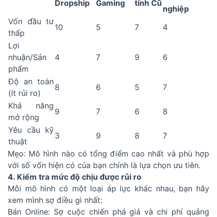
Dropship
Gaming
tính Cũ
nghiệp
Vốn đầu tư
10
5
7
4
thấp
Lợi
nhuận/Sản
4
7
9
6
phẩm
Độ an toàn
8
6
5
7
(ít rủi ro)
Khả năng
9
7
6
8
mở rộng
Yêu cầu kỹ
3
9
8
7
thuật
Mẹo: Mô hình nào có tổng điểm cao nhất và phù hợp
với số vốn hiện có của bạn chính là lựa chọn ưu tiên.
4. Kiểm tra mức độ chịu được rủi ro
Mỗi mô hình có một loại áp lực khác nhau, bạn hãy
xem mình sợ điều gì nhất:
Bán Online: Sợ cuộc chiến phá giá và chi phí quảng