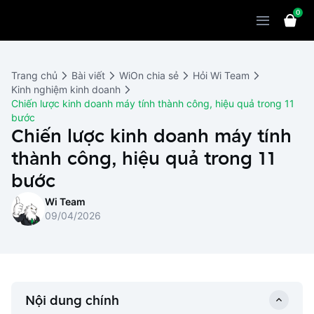
0
Sản phẩm
Giải pháp
WiOn POS
Trang chủ
Bài viết
WiOn chia sẻ
Hỏi Wi Team
Thiết bị
WiOn AI
Chatbot
Kinh nghiệm kinh doanh
Chiến lược kinh doanh máy tính thành công, hiệu quả trong 11
Bảng giá
WiOn Social
Marketing
bước
Chiến lược kinh doanh máy tính
Cùng WiOn
WiOn E-commerce
CRM
thành công, hiệu quả trong 11
WiOn F&B
Wi Team
bước
Thiết kế website
Báo chí
Wi Team
WiOn Dental
Liên hệ
Đối tác
09/04/2026
WiOn Invoice
Khách hàng
Thông báo
Nội dung chính